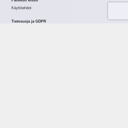
Palvelun ehdot
Käyttöehdot
Tietosuoja ja GDPR
Tietojen keruu ja käsittely
Henkilötiedot Taloustutkassa
Käyttäjän oikeudet henkilötietoihinsa
Tietosuojapolitiikka
Tietoturvapolitiikka
Evästeet
Tutustu palveluun
Ratkaisut
Tietoa palvelusta
Luottorajan määrittely
Tunnusluvut
Maksuviiveet
Hinnasto