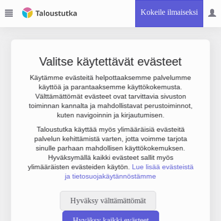
Kokeile ilmaiseksi
Valitse käytettävät evästeet
Käytämme evästeitä helpottaaksemme palvelumme
käyttöä ja parantaaksemme käyttökokemusta.
Joudumme käyttämään botinestovarmennusta sivustollamme.
Välttämättömät evästeet ovat tarvittavia sivuston
Suoritathan alla olevan varmistuksen.
toiminnan kannalta ja mahdollistavat perustoiminnot,
kuten navigoinnin ja kirjautumisen.
Taloustutka käyttää myös ylimääräisiä evästeitä
palvelun kehittämistä varten, jotta voimme tarjota
sinulle parhaan mahdollisen käyttökokemuksen.
Hyväksymällä kaikki evästeet sallit myös
ylimääräisten evästeiden käytön.
Lue lisää evästeistä
ja tietosuojakäytännöstämme
Hyväksy välttämättömät
Hyväksy kaikki evästeet