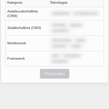
Kategoria
Teknologiat
Asiakkuudenhallinta
m ipsum dol
lor sit amet, cons
(CRM)
sum dolo
ipsum d
Sisällönhallinta (CMS)
sum dolor s
dolor sit amet
ipsum
Markkinointi
sum dolor
m ipsu
m ip
sum dolor s
Framework
rem ipsum
Näytä kaikki