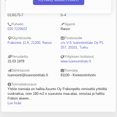
Y-tunnus
Henkilöstömäärä
0138175-7
0–4
Puhelin
Sijainti
020 7229922
Raisio
Käyntiosoite
Postiosoite
Frälsintie 11 A, 21200, Raisio
c/o V-S Isännöintitalo Oy PL
257, 20101, Turku
Perustettu
Yrityksen kotisivut
15.03.1978
www.isannointitalo.fi
Sähköposti
Toimiala
isannointi@isannointitalo.fi
81100 - Kiinteistönhoito
Toimialakuvaus
Yhtiön toimiala on hallita Asunto Oy Frälsinpelto nimiseltä yhtiöltä
vuokrattua, noin 180 m2:n suuruista maa-alaa, omistaa ja hallita
Frälsin alueen...
Lue lisää