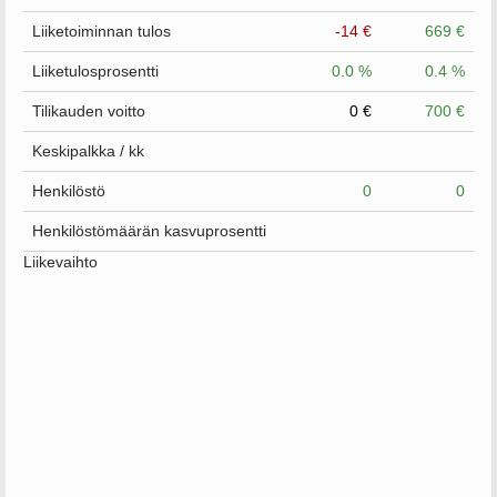
Liiketoiminnan tulos
-14 €
669 €
Liiketulosprosentti
0.0 %
0.4 %
Tilikauden voitto
0 €
700 €
Keskipalkka / kk
Henkilöstö
0
0
Henkilöstömäärän kasvuprosentti
Liikevaihto