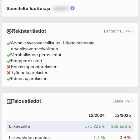
Suositeltu luottoraja
:
12345 €
Rekisteritiedot
Lähde: YTJ, PRH
Arvonlisäverovelvollisuus: Liiketoiminnasta
arvonlisäverovelvollinen
Verohallinnon perustiedot
Kaupparekisteri
Ennakkoperintärekisteri
Työnantajarekisteri
Edunsaajarekisteri
Taloustiedot
Lähde: PRH
12/2024
12/2025
Liikevaihto
171 221 €
169 628 €
Liikevaihdon muutos
1.4 %
-0.9 %