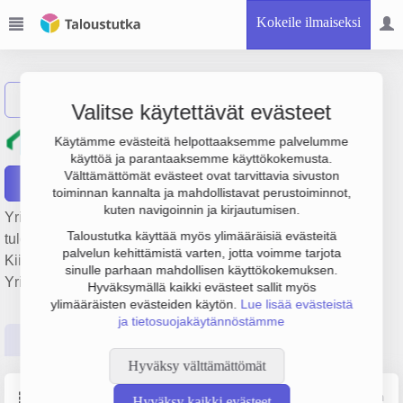
Kokeile ilmaiseksi
Näytä haku
Valitse käytettävät evästeet
Frälsinpellon Lämpö Oy
Käytämme evästeitä helpottaaksemme palvelumme
käyttöä ja parantaaksemme käyttökokemusta.
Välttämättömät evästeet ovat tarvittavia sivuston
Raportit
toiminnan kannalta ja mahdollistavat perustoiminnot,
kuten navigoinnin ja kirjautumisen.
Yrityksen Frälsinpellon Lämpö Oy liikevaihto on 170 000 €,
Taloustutka käyttää myös ylimääräisiä evästeitä
tulos 669 € ja henkilöstömäärä 0. Sen päätoimiala on
palvelun kehittämistä varten, jotta voimme tarjota
Kiinteistönhoito, perustamisvuosi 1978 ja sijainti Raisio.
sinulle parhaan mahdollisen käyttökokemuksen.
Yrityksen yhtiömuoto Osakeyhtiö (OY).
Hyväksymällä kaikki evästeet sallit myös
ylimääräisten evästeiden käytön.
Lue lisää evästeistä
ja tietosuojakäytännöstämme
Perustiedot
Tilinpäätösluvut
Päättäjätiedot
Hyväksy välttämättömät
Perustiedot
Lähde: YTJ, PRH, Traficom
Hyväksy kaikki evästeet