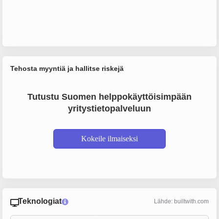
Tehosta myyntiä ja hallitse riskejä
Tutustu Suomen helppokäyttöisimpään
yritystietopalveluun
Kokeile ilmaiseksi
Teknologiat
Lähde: builtwith.com