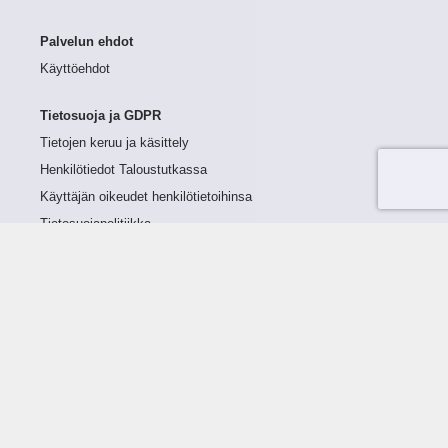
Palvelun ehdot
Käyttöehdot
Tietosuoja ja GDPR
Tietojen keruu ja käsittely
Henkilötiedot Taloustutkassa
Käyttäjän oikeudet henkilötietoihinsa
Tietosuojapolitiikka
Tietoturvapolitiikka
Evästeet
Tutustu palveluun
Ratkaisut
Tietoa palvelusta
Luottorajan määrittely
Tunnusluvut