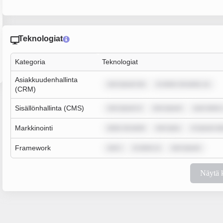
Teknologiat
Kategoria
Teknologiat
Asiakkuudenhallinta
rem ipsum do
m dolor sit amet, co
(CRM)
Sisällönhallinta (CMS)
rem ipsum d
rem ipsum
sum dolor 
Markkinointi
dolor sit amet
rem ipsu
m ipsum do
Framework
rem i
m dolor si
rem ipsum
Näytä 