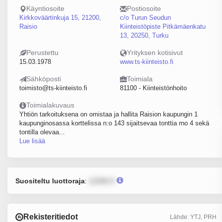
Käyntiosoite
Postiosoite
Kirkkoväärtinkuja 15, 21200,
c/o Turun Seudun
Raisio
Kiinteistöpiste Pitkämäenkatu
13, 20250, Turku
Perustettu
Yrityksen kotisivut
15.03.1978
www.ts-kiinteisto.fi
Sähköposti
Toimiala
toimisto@ts-kiinteisto.fi
81100 - Kiinteistönhoito
Toimialakuvaus
Yhtiön tarkoituksena on omistaa ja hallita Raision kaupungin 1
kaupunginosassa korttelissa n:o 143 sijaitsevaa tonttia rno 4 sekä
tontilla olevaa...
Lue lisää
Suositeltu luottoraja
:
12345 €
Rekisteritiedot
Lähde: YTJ, PRH