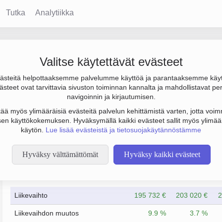
Tutka
Analytiikka
lli
Valitse käytettävät evästeet
steitä helpottaaksemme palvelumme käyttöä ja parantaaksemme käy
ulos 3 000 € ja henkilöstömäärä 0. Sen päätoimiala on Kiinteistön
steet ovat tarvittavia sivuston toiminnan kannalta ja mahdollistavat pe
navigoinnin ja kirjautumisen.
tää myös ylimääräisiä evästeitä palvelun kehittämistä varten, jotta voimm
en käyttökokemuksen. Hyväksymällä kaikki evästeet sallit myös ylimää
käytön.
Lue lisää evästeistä ja tietosuojakäytännöstämme
Hyväksy välttämättömät
Hyväksy kaikki evästeet
Taloustiedot
6/2023
6/2024
Liikevaihto
195 732 €
203 020 €
2
Liikevaihdon muutos
9.9 %
3.7 %