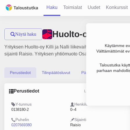
Haku
Toimialat
Uudet
Konkurssit
Huolto-oy Killi ja Na
Näytä haku
Käytämme evä
Yrityksen Huolto-oy Killi ja Nalli liikevaihto on 213 000 €, t
Välttämättömät evä
sijainti Raisio. Yrityksen yhtiömuoto Osakeyhtiö (OY).
Taloustutka käyt
parhaan mahdollis
Perustiedot
Tilinpäätösluvut
Päättäjätiedot
Perustiedot
Lähde: YTJ, PRH, Traficom
Y-tunnus
Henkilöstömäärä
0138180-2
0–4
Puhelin
Sijainti
0207669380
Raisio