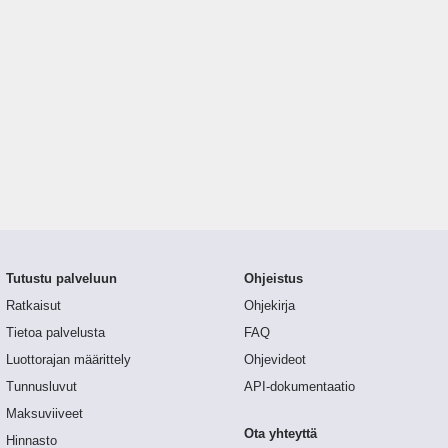
Tutustu palveluun
Ohjeistus
Ratkaisut
Ohjekirja
Tietoa palvelusta
FAQ
Luottorajan määrittely
Ohjevideot
Tunnusluvut
API-dokumentaatio
Maksuviiveet
Ota yhteyttä
Hinnasto