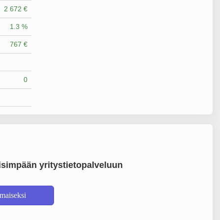
2 672 €
1.3 %
767 €
0
simpään yritystietopalveluun
lmaiseksi