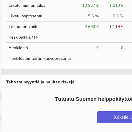
Liiketoiminnan tulos
10 957 €
1 210 €
Liiketulosprosentti
5.6 %
0.6 %
Tilikauden voitto
9 693 €
-1 119 €
Keskipalkka / kk
Henkilöstö
0
0
Henkilöstömäärän kasvuprosentti
Tehosta myyntiä ja hallitse riskejä
Tutustu Suomen helppokäyttöi
Kokeile i