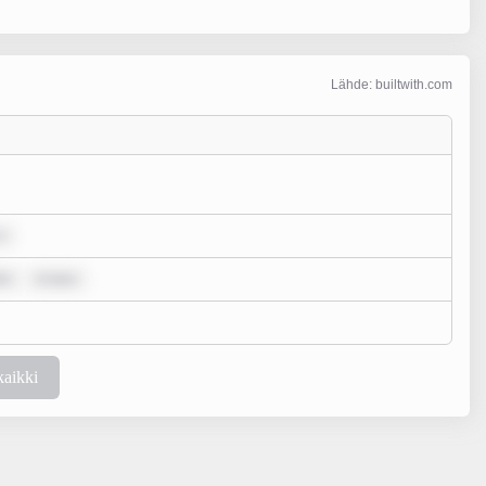
Lähde: builtwith.com
s
lo
m ipsu
kaikki