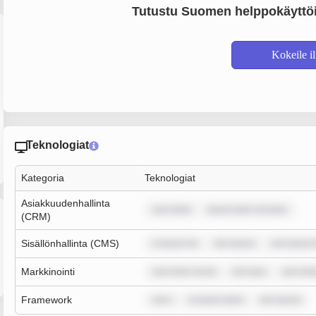
Tutustu Suomen helppokäyttöi
Kokeile i
Teknologiat
Kategoria
Teknologiat
Asiakkuudenhallinta
sum dolor
ipsum dolor sit amet,
(CRM)
Sisällönhallinta (CMS)
m ipsum do
rem ipsum
rem ipsum 
Markkinointi
sum dolor sit am
rem ipsu
sum dol
Framework
rem i
m ipsum dolor
rem ipsum