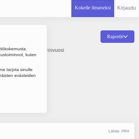
Kokeile ilmaiseksi
Kirjaudu
Raportit
ttökokemusta.
den toiminta, perustamisvuosi
rustoiminnot, kuten
e tarjota sinulle
räisten evästeiden
Lähde: PRH