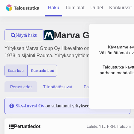
Haku
Toimialat
Uudet
Konkurssit
Marva Group Oy
Näytä haku
Käytämme evä
Yrityksen Marva Group Oy liikevaihto on 542 000 €, tulos -64
Välttämättömät evä
1978 ja sijainti Rauma. Yrityksen yhtiömuoto Osakeyhtiö (OY)
Taloustutka käyt
Emon luvut
Konsernin luvut
parhaan mahdollis
Perustiedot
Tilinpäätösluvut
Päättäjätiedot
Sky-Invest Oy
on sulautunut yritykseen Marva Group Oy
Perustiedot
Lähde: YTJ, PRH, Traficom