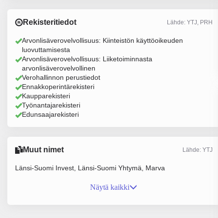
Rekisteritiedot
Lähde: YTJ, PRH
Arvonlisäverovelvollisuus: Kiinteistön käyttöoikeuden
luovuttamisesta
Arvonlisäverovelvollisuus: Liiketoiminnasta
arvonlisäverovelvollinen
Verohallinnon perustiedot
Ennakkoperintärekisteri
Kaupparekisteri
Työnantajarekisteri
Edunsaajarekisteri
Muut nimet
Lähde: YTJ
Länsi-Suomi Invest, Länsi-Suomi Yhtymä, Marva
Näytä kaikki