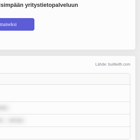
simpään yritystietopalveluun
lmaiseksi
Lähde: builtwith.com
dolo
or
rem ips