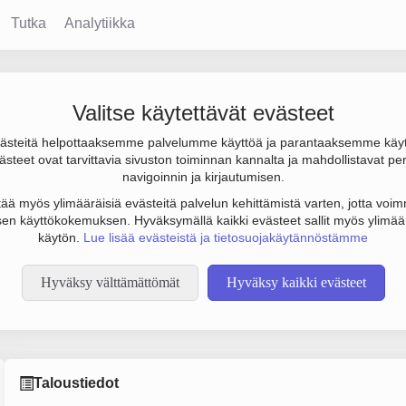
Tutka
Analytiikka
Valitse käytettävät evästeet
steitä helpottaaksemme palvelumme käyttöä ja parantaaksemme käy
4 000 € ja henkilöstömäärä 4. Sen päätoimiala on Holdingyhtiöi
steet ovat tarvittavia sivuston toiminnan kannalta ja mahdollistavat pe
.
navigoinnin ja kirjautumisen.
tää myös ylimääräisiä evästeitä palvelun kehittämistä varten, jotta voimm
en käyttökokemuksen. Hyväksymällä kaikki evästeet sallit myös ylimää
käytön.
Lue lisää evästeistä ja tietosuojakäytännöstämme
Hyväksy välttämättömät
Hyväksy kaikki evästeet
Taloustiedot