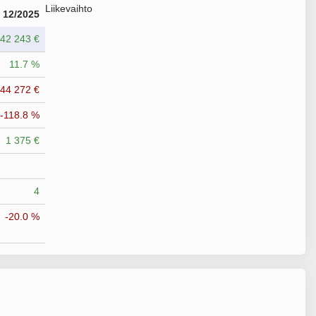
Liikevaihto
12/2025
42 243 €
11.7 %
644 272 €
-118.8 %
1 375 €
4
-20.0 %