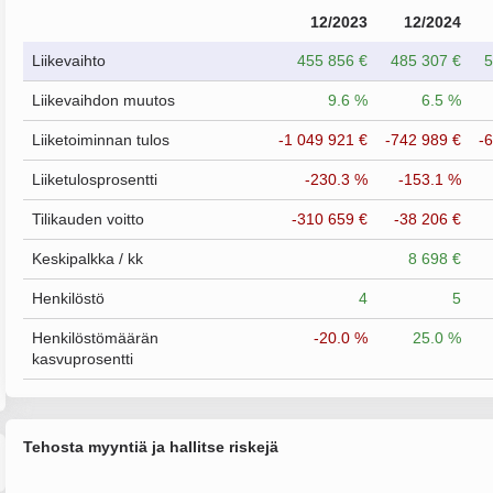
12/2023
12/2024
Liikevaihto
455 856 €
485 307 €
5
Liikevaihdon muutos
9.6 %
6.5 %
Liiketoiminnan tulos
-1 049 921 €
-742 989 €
-
Liiketulosprosentti
-230.3 %
-153.1 %
Tilikauden voitto
-310 659 €
-38 206 €
Keskipalkka / kk
8 698 €
Henkilöstö
4
5
Henkilöstömäärän
-20.0 %
25.0 %
kasvuprosentti
Tehosta myyntiä ja hallitse riskejä