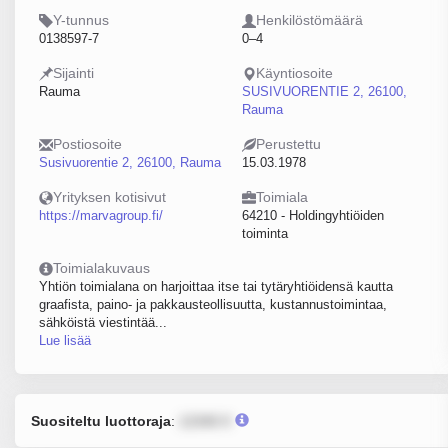
Y-tunnus
Henkilöstömäärä
0138597-7
0–4
Sijainti
Käyntiosoite
Rauma
SUSIVUORENTIE 2, 26100,
Rauma
Postiosoite
Perustettu
Susivuorentie 2, 26100, Rauma
15.03.1978
Yrityksen kotisivut
Toimiala
https://marvagroup.fi/
64210 - Holdingyhtiöiden
toiminta
Toimialakuvaus
Yhtiön toimialana on harjoittaa itse tai tytäryhtiöidensä kautta
graafista, paino- ja pakkausteollisuutta, kustannustoimintaa,
sähköistä viestintää...
Lue lisää
Suositeltu luottoraja
:
12345 €