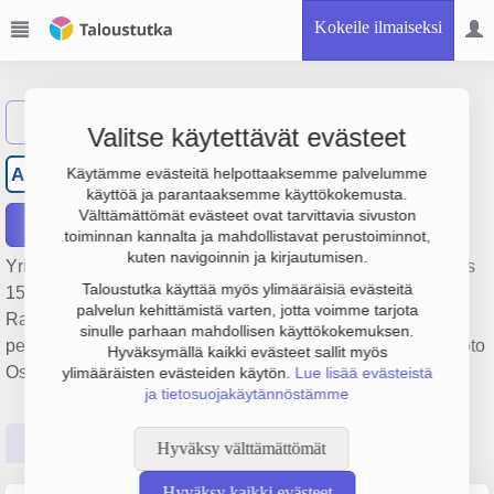
Kokeile ilmaiseksi
Näytä haku
Valitse käytettävät evästeet
Aittakarin Rental Oy
AR
Käytämme evästeitä helpottaaksemme palvelumme
käyttöä ja parantaaksemme käyttökokemusta.
Välttämättömät evästeet ovat tarvittavia sivuston
Raportit
toiminnan kannalta ja mahdollistavat perustoiminnot,
kuten navigoinnin ja kirjautumisen.
Yrityksen Aittakarin Rental Oy liikevaihto on 228 000 €, tulos
Taloustutka käyttää myös ylimääräisiä evästeitä
15 000 € ja henkilöstömäärä 0. Sen päätoimiala on
palvelun kehittämistä varten, jotta voimme tarjota
Rakennuskoneiden ja -laitteiden vuokraus ja leasing,
sinulle parhaan mahdollisen käyttökokemuksen.
perustamisvuosi 1978 ja sijainti Rauma. Yrityksen yhtiömuoto
Hyväksymällä kaikki evästeet sallit myös
Osakeyhtiö (OY).
ylimääräisten evästeiden käytön.
Lue lisää evästeistä
ja tietosuojakäytännöstämme
Perustiedot
Tilinpäätösluvut
Päättäjätiedot
Hyväksy välttämättömät
Hyväksy kaikki evästeet