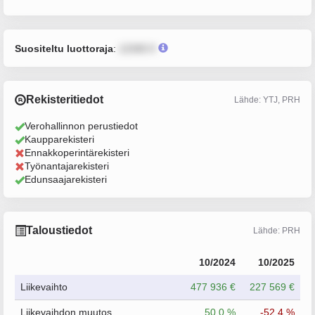
Suositeltu luottoraja
:
12345 €
Rekisteritiedot
Lähde: YTJ, PRH
Verohallinnon perustiedot
Kaupparekisteri
Ennakkoperintärekisteri
Työnantajarekisteri
Edunsaajarekisteri
Taloustiedot
Lähde: PRH
10/2024
10/2025
Liikevaihto
477 936 €
227 569 €
Liikevaihdon muutos
50.0 %
-52.4 %