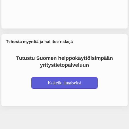
Tehosta myyntiä ja hallitse riskejä
Tutustu Suomen helppokäyttöisimpään
yritystietopalveluun
Kokeile ilmaiseksi