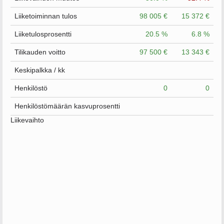
Liiketoiminnan tulos
98 005 €
15 372 €
Liiketulosprosentti
20.5 %
6.8 %
Tilikauden voitto
97 500 €
13 343 €
Keskipalkka / kk
Henkilöstö
0
0
Henkilöstömäärän kasvuprosentti
Liikevaihto