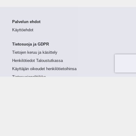
Palvelun ehdot
Käyttöehdot
Tietosuoja ja GDPR
Tietojen keruu ja käsittely
Henkilötiedot Taloustutkassa
Käyttäjän oikeudet henkilötietoihinsa
Tietosuojapolitiikka
Tietoturvapolitiikka
Evästeet
Tutustu palveluun
Ratkaisut
Tietoa palvelusta
Luottorajan määrittely