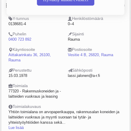
Perustiedot
Lähde: YTJ, PRH, Traficom
Y-tunnus
Henkilöstömäärä
0138681-4
0–4
Puhelin
Sijainti
0400 723 892
Rauma
Käyntiosoite
Postiosoite
Aittakarinkatu 36, 26100,
Vesitie 4 B, 26820, Rauma
Rauma
Perustettu
Sähköposti
15.03.1978
lassi.jalonen@a-r.fi
Toimiala
77320 - Rakennuskoneiden ja -
laitteiden vuokraus ja leasing
Toimialakuvaus
Yhtiön toimialana on arvopaperikauppa, rakennusalan koneiden ja
laitteiden vuokraus ja myynti suoraan tai tytär- ja
yhteistyöyhtiöiden kanssa sekä...
Lue lisää