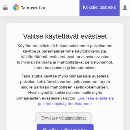
Kokeile ilmaiseksi
Valitse käytettävät evästeet
Käytämme evästeitä helpottaaksemme palvelumme
käyttöä ja parantaaksemme käyttökokemusta.
Joudumme käyttämään botinestovarmennusta sivustollamme.
Välttämättömät evästeet ovat tarvittavia sivuston
Suoritathan alla olevan varmistuksen.
toiminnan kannalta ja mahdollistavat perustoiminnot,
kuten navigoinnin ja kirjautumisen.
Taloustutka käyttää myös ylimääräisiä evästeitä
palvelun kehittämistä varten, jotta voimme tarjota
sinulle parhaan mahdollisen käyttökokemuksen.
Hyväksymällä kaikki evästeet sallit myös
ylimääräisten evästeiden käytön.
Lue lisää evästeistä
ja tietosuojakäytännöstämme
Hyväksy välttämättömät
Hyväksy kaikki evästeet