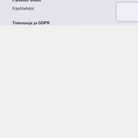
Palvelun ehdot
Käyttöehdot
Tietosuoja ja GDPR
Tietojen keruu ja käsittely
Henkilötiedot Taloustutkassa
Käyttäjän oikeudet henkilötietoihinsa
Tietosuojapolitiikka
Tietoturvapolitiikka
Evästeet
Tutustu palveluun
Ratkaisut
Tietoa palvelusta
Luottorajan määrittely
Tunnusluvut
Maksuviiveet
Hinnasto