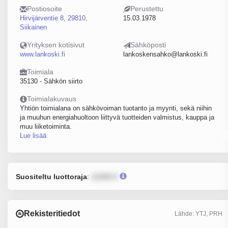
Postiosoite
Perustettu
Hirvijärventie 8, 29810,
15.03.1978
Siikainen
Yrityksen kotisivut
Sähköposti
www.lankoski.fi
lankoskensahko@lankoski.fi
Toimiala
35130 - Sähkön siirto
Toimialakuvaus
Yhtiön toimialana on sähkövoiman tuotanto ja myynti, sekä niihin
ja muuhun energiahuoltoon liittyvä tuotteiden valmistus, kauppa ja
muu liiketoiminta.
Lue lisää
Suositeltu luottoraja
:
12345 €
Rekisteritiedot
Lähde: YTJ, PRH