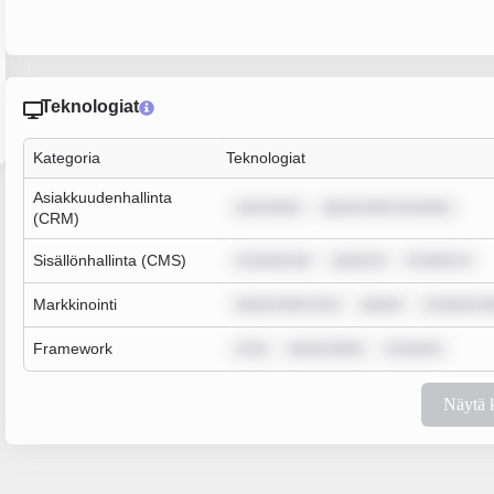
Teknologiat
Kategoria
Teknologiat
Asiakkuudenhallinta
sum dolor
ipsum dolor sit amet,
(CRM)
Sisällönhallinta (CMS)
m ipsum do
ipsum d
m dolor si
Markkinointi
ipsum dolor sit a
ipsum
m ipsum do
Framework
m ip
ipsum dolor
m ipsum
Näytä 