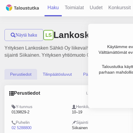
Haku
Toimialat
Uudet
Konkurssit
Lankosken Sähkö
Näytä haku
LS
Käytämme evä
Yrityksen Lankosken Sähkö Oy liikevaihto on 2.8 milj. €, tul
Välttämättömät evä
sijainti Siikainen. Yrityksen yhtiömuoto Osakeyhtiö (OY).
Taloustutka käyt
parhaan mahdollis
Perustiedot
Tilinpäätösluvut
Päättäjätiedot
Perustiedot
Lähde: YTJ, PRH, Traficom
Y-tunnus
Henkilöstömäärä
0139829-2
10–19
Puhelin
Sijainti
02 5288800
Siikainen