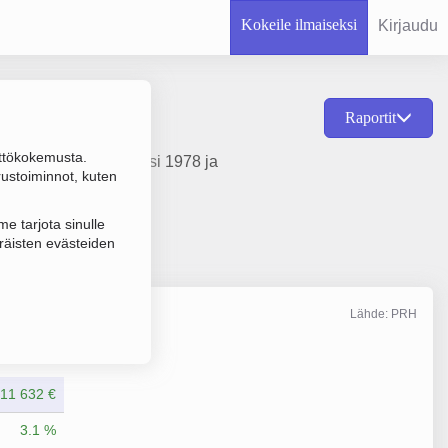
Kokeile ilmaiseksi
Kirjaudu
Raportit
ttökokemusta.
siirto, perustamisvuosi 1978 ja
rustoiminnot, kuten
e tarjota sinulle
räisten evästeiden
Lähde: PRH
Liikevaihto
12/2025
811 632 €
3.1 %