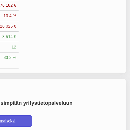
376 182 €
-13.4 %
126 025 €
3 514 €
12
33.3 %
simpään yritystietopalveluun
lmaiseksi