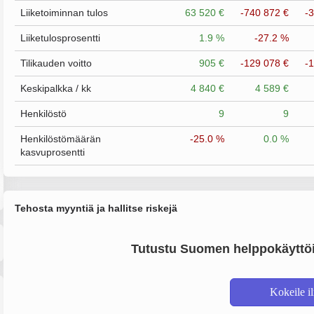
Liiketoiminnan tulos
63 520 €
-740 872 €
-
Liiketulosprosentti
1.9 %
-27.2 %
Tilikauden voitto
905 €
-129 078 €
-
Keskipalkka / kk
4 840 €
4 589 €
Henkilöstö
9
9
Henkilöstömäärän
-25.0 %
0.0 %
kasvuprosentti
Tehosta myyntiä ja hallitse riskejä
Tutustu Suomen helppokäyttöi
Kokeile i