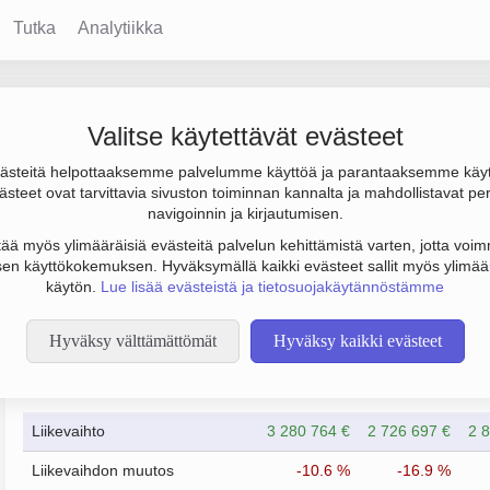
Tutka
Analytiikka
 Oy
Valitse käytettävät evästeet
steitä helpottaaksemme palvelumme käyttöä ja parantaaksemme käy
os -376 000 € ja henkilöstömäärä 12. Sen päätoimiala on Sähkön 
steet ovat tarvittavia sivuston toiminnan kannalta ja mahdollistavat pe
navigoinnin ja kirjautumisen.
tää myös ylimääräisiä evästeitä palvelun kehittämistä varten, jotta voimm
en käyttökokemuksen. Hyväksymällä kaikki evästeet sallit myös ylimää
käytön.
Lue lisää evästeistä ja tietosuojakäytännöstämme
Hyväksy välttämättömät
Hyväksy kaikki evästeet
Taloustiedot
12/2023
12/2024
Liikevaihto
3 280 764 €
2 726 697 €
2 
Liikevaihdon muutos
-10.6 %
-16.9 %