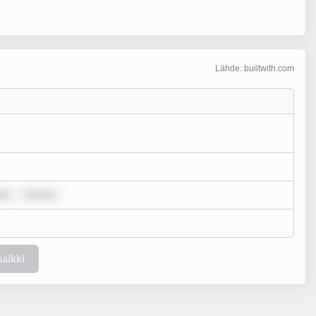
Lähde: builtwith.com
lo
rem ips
kaikki