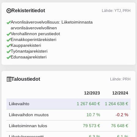
Rekisteritiedot
Lähde: YTJ, PRH
Arvonlisäverovelvollisuus: Liiketoiminnasta
arvonlisäverovelvollinen
Verohallinnon perustiedot
Ennakkoperintärekisteri
Kaupparekisteri
Työnantajarekisteri
Edunsaajarekisteri
Taloustiedot
Lähde: PRH
12/2023
12/2024
Liikevaihto
1 267 640 €
1 264 638 €
Liikevaihdon muutos
10.7 %
-0.2 %
Liiketoiminnan tulos
79 573 €
76 648 €
Liiketulosprosentti
6.3 %
6.1 %