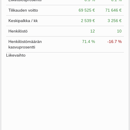
Tilikauden voitto
69 525 €
71 646 €
Keskipalkka / kk
2 539 €
3 256 €
Henkilöstö
12
10
Henkilöstömäärän
71.4 %
-16.7 %
kasvuprosentti
Liikevaihto