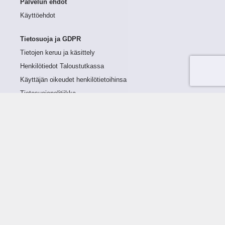
Palvelun ehdot
Käyttöehdot
Tietosuoja ja GDPR
Tietojen keruu ja käsittely
Henkilötiedot Taloustutkassa
Käyttäjän oikeudet henkilötietoihinsa
Tietosuojapolitiikka
Tietoturvapolitiikka
Evästeet
Tutustu palveluun
Ratkaisut
Tietoa palvelusta
Luottorajan määrittely
Tunnusluvut
Maksuviiveet
Hinnasto