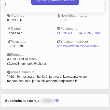
Perustiedot
Lähde: YTJ, PRH, Traficom
Y-tunnus
Henkilöstömäärä
0139982-6
10–19
Sijainti
Postiosoite
Taivassalo
PERNONTIE 214, 20240, Turku
Perustettu
Yrityksen kotisivut
15.03.1978
https://www.taivassalonauto.fi/
Toimiala
49310 - Tieliikenteen
säännöllinen henkilökuljetus
Toimialakuvaus
Yhtiön toimialana on henkilö- ja tavarankuljetuspalvelujen
tarjoaminen linja- ja tilausliikennettä harjoittamalla.
Suositeltu luottoraja
:
12345 €