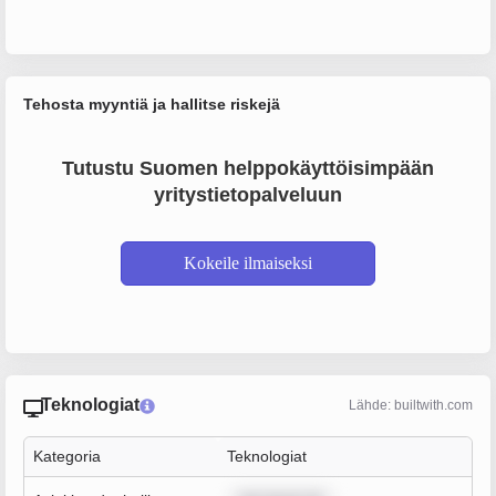
Tehosta myyntiä ja hallitse riskejä
Tutustu Suomen helppokäyttöisimpään
yritystietopalveluun
Kokeile ilmaiseksi
Teknologiat
Lähde: builtwith.com
Kategoria
Teknologiat