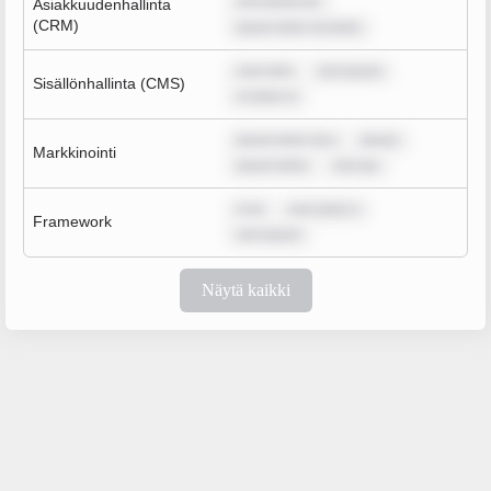
rem ipsum do
Asiakkuudenhallinta
(CRM)
ipsum dolor sit amet,
sum dolo
rem ipsum
Sisällönhallinta (CMS)
m dolor si
ipsum dolor sit a
ipsum
Markkinointi
ipsum dolor
rem ips
m ip
sum dolor s
Framework
rem ipsum
Näytä kaikki