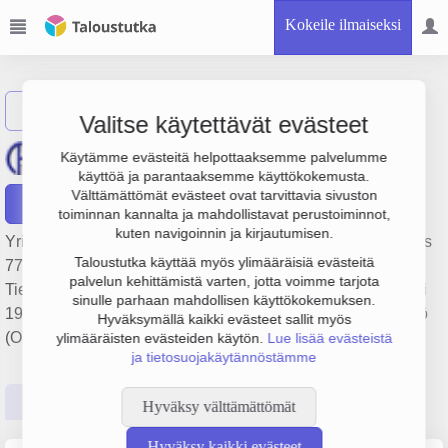
Kokeile ilmaiseksi
Näytä haku
Valitse käytettävät evästeet
Taivassalon Auto Oy
Käytämme evästeitä helpottaaksemme palvelumme
käyttöä ja parantaaksemme käyttökokemusta.
Välttämättömät evästeet ovat tarvittavia sivuston
Raportit
toiminnan kannalta ja mahdollistavat perustoiminnot,
kuten navigoinnin ja kirjautumisen.
Yrityksen Taivassalon Auto Oy liikevaihto on 1.3 milj. €, tulos
Taloustutka käyttää myös ylimääräisiä evästeitä
77 000 € ja henkilöstömäärä 10. Sen päätoimiala on
palvelun kehittämistä varten, jotta voimme tarjota
Tieliikenteen säännöllinen henkilökuljetus, perustamisvuosi
sinulle parhaan mahdollisen käyttökokemuksen.
1978 ja sijainti Taivassalo. Yrityksen yhtiömuoto Osakeyhtiö
Hyväksymällä kaikki evästeet sallit myös
(OY).
ylimääräisten evästeiden käytön.
Lue lisää evästeistä
ja tietosuojakäytännöstämme
Perustiedot
Tilinpäätösluvut
Päättäjätiedot
Hyväksy välttämättömät
Hyväksy kaikki evästeet