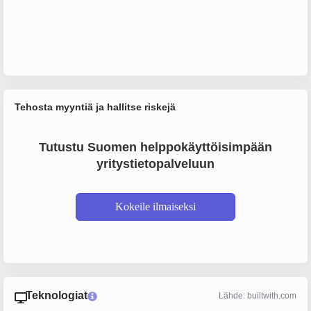
Tehosta myyntiä ja hallitse riskejä
Tutustu Suomen helppokäyttöisimpään
yritystietopalveluun
Kokeile ilmaiseksi
Teknologiat
Lähde: builtwith.com