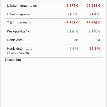
Liiketoiminnan tulos
-49 579 €
-26 668 €
Liiketulosprosentti
-1.7 %
-1.4 %
Tilikauden voitto
-43 398 €
-85 565 €
Keskipalkka / kk
2 120 €
2 140 €
Henkilöstö
38
24
Henkilöstömäärän
8.6 %
-36.8 %
kasvuprosentti
Liikevaihto