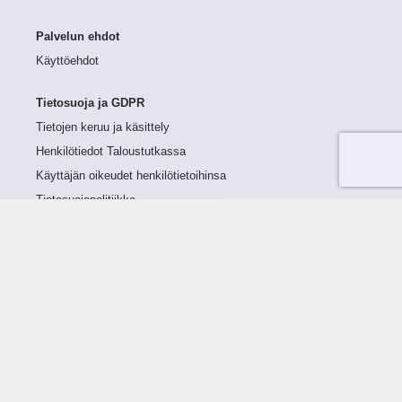
Palvelun ehdot
Käyttöehdot
Tietosuoja ja GDPR
Tietojen keruu ja käsittely
Henkilötiedot Taloustutkassa
Käyttäjän oikeudet henkilötietoihinsa
Tietosuojapolitiikka
Tietoturvapolitiikka
Evästeet
Tutustu palveluun
Ratkaisut
Tietoa palvelusta
Luottorajan määrittely
Tunnusluvut