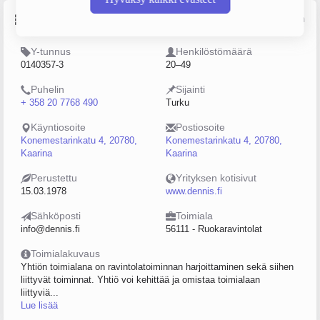
Perustiedot
Lähde: YTJ, PRH, Traficom
Y-tunnus
Henkilöstömäärä
0140357-3
20–49
Puhelin
Sijainti
+ 358 20 7768 490
Turku
Käyntiosoite
Postiosoite
Konemestarinkatu 4, 20780,
Konemestarinkatu 4, 20780,
Kaarina
Kaarina
Perustettu
Yrityksen kotisivut
15.03.1978
www.dennis.fi
Sähköposti
Toimiala
info@dennis.fi
56111 - Ruokaravintolat
Toimialakuvaus
Yhtiön toimialana on ravintolatoiminnan harjoittaminen sekä siihen
liittyvät toiminnat. Yhtiö voi kehittää ja omistaa toimialaan
liittyviä...
Lue lisää