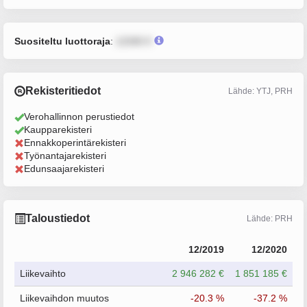
Suositeltu luottoraja
:
12345 €
Rekisteritiedot
Lähde: YTJ, PRH
Verohallinnon perustiedot
Kaupparekisteri
Ennakkoperintärekisteri
Työnantajarekisteri
Edunsaajarekisteri
Taloustiedot
Lähde: PRH
12/2019
12/2020
Liikevaihto
2 946 282 €
1 851 185 €
Liikevaihdon muutos
-20.3 %
-37.2 %