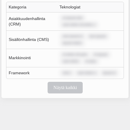
Kategoria
Teknologiat
m ipsum dol
Asiakkuudenhallinta
(CRM)
sum dolor sit amet, c
rem ipsum d
rem ipsum
Sisällönhallinta (CMS)
ipsum dolor
m dolor sit ame
m ipsum
Markkinointi
sum dolor
m ipsu
Framework
rem i
sum dolor s
ipsum d
Näytä kaikki