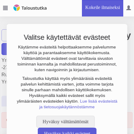
Kokeile ilmaiseksi
Pizzeria Dennis Oy
Näytä haku
Valitse käytettävät evästeet
Käytämme evästeitä helpottaaksemme palvelumme
Raportit
käyttöä ja parantaaksemme käyttökokemusta.
Välttämättömät evästeet ovat tarvittavia sivuston
Yrityksen Pizzeria Dennis Oy liikevaihto on 1.9 milj. €, tulos
toiminnan kannalta ja mahdollistavat perustoiminnot,
-27 000 € ja henkilöstömäärä 24. Sen päätoimiala on
kuten navigoinnin ja kirjautumisen.
Ruokaravintolat, perustamisvuosi 1978 ja sijainti Turku.
Taloustutka käyttää myös ylimääräisiä evästeitä
Yrityksen yhtiömuoto Osakeyhtiö (OY).
palvelun kehittämistä varten, jotta voimme tarjota
sinulle parhaan mahdollisen käyttökokemuksen.
Hyväksymällä kaikki evästeet sallit myös
Perustiedot
Tilinpäätösluvut
Päättäjätiedot
ylimääräisten evästeiden käytön.
Lue lisää evästeistä
ja tietosuojakäytännöstämme
Yritys konkurssissa 08.11.2022 alkaen.
Hyväksy välttämättömät
Hyväksy kaikki evästeet