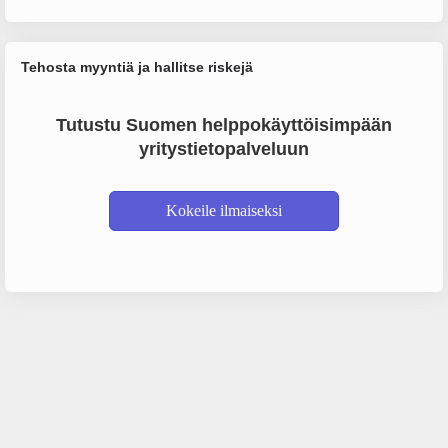
Tehosta myyntiä ja hallitse riskejä
Tutustu Suomen helppokäyttöisimpään
yritystietopalveluun
Kokeile ilmaiseksi