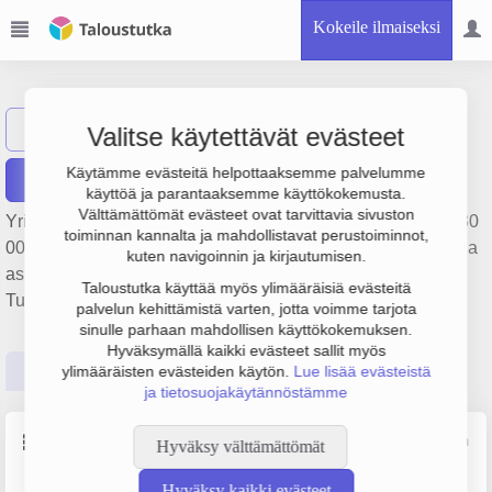
Kokeile ilmaiseksi
Oy Jet-Lines Ltd
Näytä haku
J
Valitse käytettävät evästeet
Käytämme evästeitä helpottaaksemme palvelumme
Raportit
käyttöä ja parantaaksemme käyttökokemusta.
Välttämättömät evästeet ovat tarvittavia sivuston
Yrityksen Oy Jet-Lines Ltd liikevaihto on 289 000 €, tulos 530
toiminnan kannalta ja mahdollistavat perustoiminnot,
000 € ja henkilöstömäärä 4. Sen päätoimiala on Asuntojen ja
kuten navigoinnin ja kirjautumisen.
asuinkiinteistöjen hallinta, perustamisvuosi 1978 ja sijainti
Taloustutka käyttää myös ylimääräisiä evästeitä
Turku. Yrityksen yhtiömuoto Osakeyhtiö (OY).
palvelun kehittämistä varten, jotta voimme tarjota
sinulle parhaan mahdollisen käyttökokemuksen.
Hyväksymällä kaikki evästeet sallit myös
Perustiedot
Tilinpäätösluvut
Päättäjätiedot
ylimääräisten evästeiden käytön.
Lue lisää evästeistä
ja tietosuojakäytännöstämme
Perustiedot
Lähde: YTJ, PRH, Traficom
Hyväksy välttämättömät
Hyväksy kaikki evästeet
Y-tunnus
Henkilöstömäärä