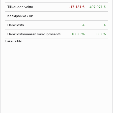
Tilikauden voitto
-17 131 €
407 071 €
Keskipalkka / kk
Henkilöstö
4
4
Henkilöstömäärän kasvuprosentti
100.0 %
0.0 %
Liikevaihto