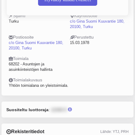
0140940-6
0–4
Sijainti
Käyntiosoite
Turku
c/o Gina Suomi Kuuvantie 180,
20100, Turku
Postiosoite
Perustettu
c/o Gina Suomi Kuuvantie 180,
15.03.1978
20100, Turku
Toimiala
68202 - Asuntojen ja
asuinkiinteistöjen hallinta
Toimialakuvaus
Yhtiön toimialana on yleistoimiala.
Suositeltu luottoraja
:
12345 €
Rekisteritiedot
Lähde: YTJ, PRH