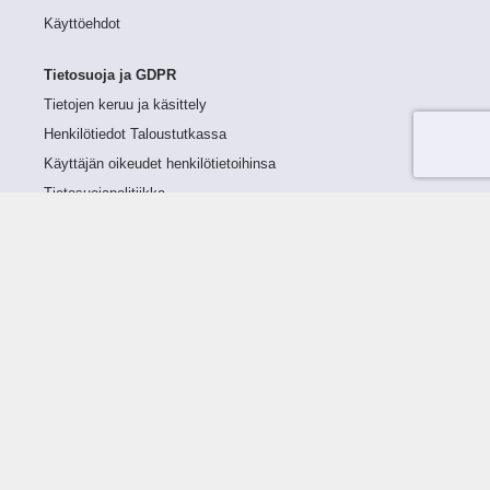
Käyttöehdot
Tietosuoja ja GDPR
Tietojen keruu ja käsittely
Henkilötiedot Taloustutkassa
Käyttäjän oikeudet henkilötietoihinsa
Tietosuojapolitiikka
Tietoturvapolitiikka
Evästeet
Tutustu palveluun
Ratkaisut
Tietoa palvelusta
Luottorajan määrittely
Tunnusluvut
Maksuviiveet
Hinnasto