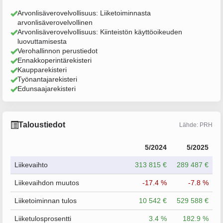
Arvonlisäverovelvollisuus: Liiketoiminnasta
arvonlisäverovelvollinen
Arvonlisäverovelvollisuus: Kiinteistön käyttöoikeuden
luovuttamisesta
Verohallinnon perustiedot
Ennakkoperintärekisteri
Kaupparekisteri
Työnantajarekisteri
Edunsaajarekisteri
Taloustiedot
Lähde: PRH
5/2024
5/2025
Liikevaihto
313 815 €
289 487 €
Liikevaihdon muutos
-17.4 %
-7.8 %
Liiketoiminnan tulos
10 542 €
529 588 €
Liiketulosprosentti
3.4 %
182.9 %