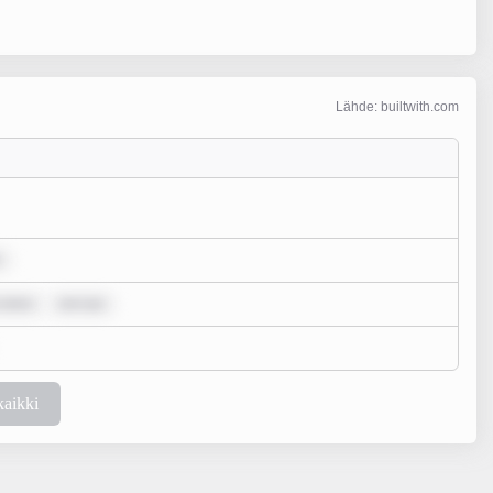
Lähde: builtwith.com
 dolor
rem ips
kaikki