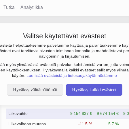
Tutka
Analytiikka
nal Oy
Valitse käytettävät evästeet
steitä helpottaaksemme palvelumme käyttöä ja parantaaksemme käy
tulos 134 000 € ja henkilöstömäärä 4. Sen päätoimiala on Tekstiili
steet ovat tarvittavia sivuston toiminnan kannalta ja mahdollistavat pe
isvuosi 1978 ja sijainti Espoo. Yrityksen yhtiömuoto Osakeyhtiö
navigoinnin ja kirjautumisen.
tää myös ylimääräisiä evästeitä palvelun kehittämistä varten, jotta voimm
en käyttökokemuksen. Hyväksymällä kaikki evästeet sallit myös ylimää
käytön.
Lue lisää evästeistä ja tietosuojakäytännöstämme
Hyväksy välttämättömät
Hyväksy kaikki evästeet
Taloustiedot
12/2023
12/2024
Liikevaihto
9 154 837 €
9 674 154 €
9 
Liikevaihdon muutos
-11.5 %
5.7 %