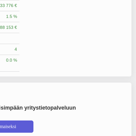
33 776 €
1.5 %
88 153 €
4
0.0 %
simpään yritystietopalveluun
lmaiseksi