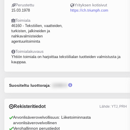
Perustettu
Yrityksen kotisivut
15.03.1978
https://ch.triumph.com
Toimiala
46160 - Tekstiilien, vaatteiden,
turkisten, jalkineiden ja
nahkavalmisteiden
agentuuritoiminta
Toimialakuvaus
Yhtiön toimiala on harjoittaa tekstiilialan tuotteiden valmistusta ja
kauppaa.
Suositeltu luottoraja
:
12345 €
Rekisteritiedot
Lähde: YTJ, PRH
Arvonlisäverovelvollisuus: Liiketoiminnasta
arvonlisäverovelvollinen
Verohallinnon perustiedot