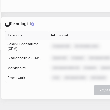
Teknologiat
Kategoria
Teknologiat
Asiakkuudenhallinta
m ipsum dol
lor sit amet, cons
(CRM)
Sisällönhallinta (CMS)
ipsum dol
m ipsum
rem ipsum dolo
Markkinointi
rem ipsum dolor sit
m ipsum
ipsum
Framework
m ip
rem ipsum dolo
rem ipsum
Näytä 