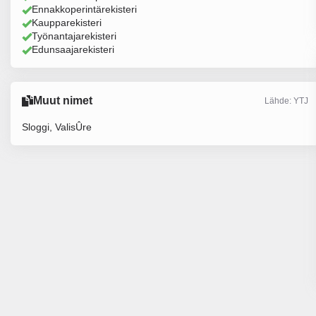
Ennakkoperintärekisteri
Kaupparekisteri
Työnantajarekisteri
Edunsaajarekisteri
Muut nimet
Lähde: YTJ
Sloggi, ValisÛre