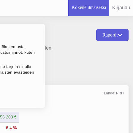
Kokeile ilmaiseksi
Kirjaudu
Raportit
ttökokemusta.
en, vaatteiden, turkisten,
rustoiminnot, kuten
 (OY).
e tarjota sinulle
räisten evästeiden
Lähde: PRH
Liikevaihto
12/2025
056 203 €
-6.4 %