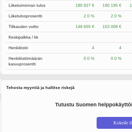
Liiketoiminnan tulos
180 827 €
190 195 €
1
Liiketulosprosentti
2.0 %
2.0 %
Tilikauden voitto
148 655 €
153 008 €
Keskipalkka / kk
Henkilöstö
4
4
Henkilöstömäärän
0.0 %
0.0 %
kasvuprosentti
Tehosta myyntiä ja hallitse riskejä
Tutustu Suomen helppokäyttöi
Kokeile i