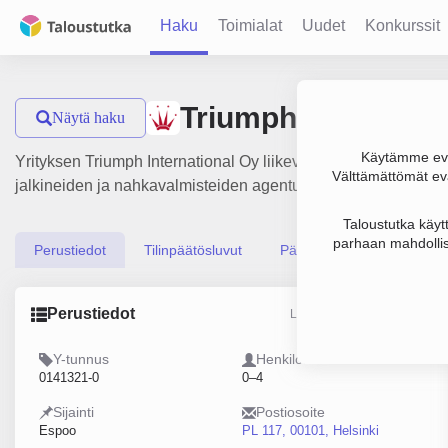
Haku
Toimialat
Uudet
Konkurssit
Triumph Internatio
Näytä haku
Käytämme evä
Yrityksen Triumph International Oy liikevaihto on 9.1 milj. €, 
Välttämättömät evä
jalkineiden ja nahkavalmisteiden agentuuritoiminta, perustam
Taloustutka käyt
parhaan mahdollis
Perustiedot
Tilinpäätösluvut
Päättäjätiedot
Perustiedot
Lähde: YTJ, PRH, Traficom
Y-tunnus
Henkilöstömäärä
0141321-0
0–4
Sijainti
Postiosoite
Espoo
PL 117, 00101, Helsinki