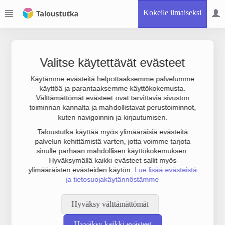
Kokeile ilmaiseksi
Valitse käytettävät evästeet
Käytämme evästeitä helpottaaksemme palvelumme
käyttöä ja parantaaksemme käyttökokemusta.
Joudumme käyttämään botinestovarmennusta sivustollamme.
Välttämättömät evästeet ovat tarvittavia sivuston
Suoritathan alla olevan varmistuksen.
toiminnan kannalta ja mahdollistavat perustoiminnot,
kuten navigoinnin ja kirjautumisen.
Taloustutka käyttää myös ylimääräisiä evästeitä
palvelun kehittämistä varten, jotta voimme tarjota
sinulle parhaan mahdollisen käyttökokemuksen.
Hyväksymällä kaikki evästeet sallit myös
ylimääräisten evästeiden käytön.
Lue lisää evästeistä
ja tietosuojakäytännöstämme
Hyväksy välttämättömät
Hyväksy kaikki evästeet