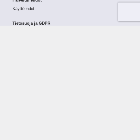
Palvelun ehdot
Käyttöehdot
Tietosuoja ja GDPR
Tietojen keruu ja käsittely
Henkilötiedot Taloustutkassa
Käyttäjän oikeudet henkilötietoihinsa
Tietosuojapolitiikka
Tietoturvapolitiikka
Evästeet
Tutustu palveluun
Ratkaisut
Tietoa palvelusta
Luottorajan määrittely
Tunnusluvut
Maksuviiveet
Hinnasto