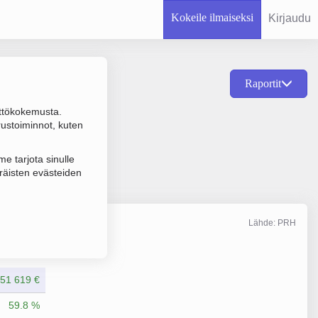
Kokeile ilmaiseksi
Kirjaudu
Raportit
ttökokemusta.
n puissa ja pensaissa
rustoiminnot, kuten
e tarjota sinulle
räisten evästeiden
Lähde: PRH
Liikevaihto
12/2025
51 619 €
59.8 %