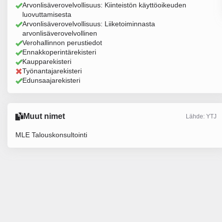
Arvonlisäverovelvollisuus: Kiinteistön käyttöoikeuden
luovuttamisesta
Arvonlisäverovelvollisuus: Liiketoiminnasta
arvonlisäverovelvollinen
Verohallinnon perustiedot
Ennakkoperintärekisteri
Kaupparekisteri
Työnantajarekisteri
Edunsaajarekisteri
Muut nimet
Lähde: YTJ
MLE Talouskonsultointi