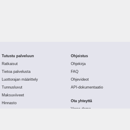
Tutustu palveluun
Ohjeistus
Ratkaisut
Ohjekirja
Tietoa palvelusta
FAQ
Luottorajan määrittely
Ohjevideot
Tunnusluvut
API-dokumentaatio
Maksuviiveet
Ota yhteyttä
Hinnasto
Varaa demo
Päivitykset
Yhteydenottolomake
Palaute