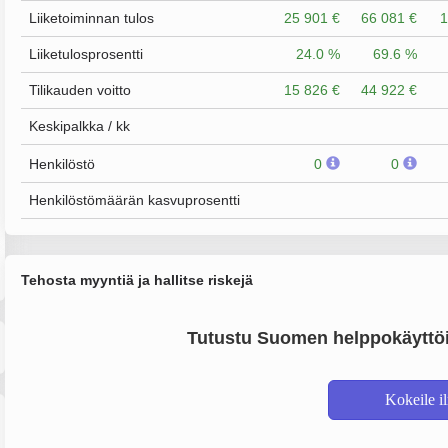
Liiketoiminnan tulos
25 901 €
66 081 €
1
Liiketulosprosentti
24.0 %
69.6 %
Tilikauden voitto
15 826 €
44 922 €
Keskipalkka / kk
Henkilöstö
0
0
Henkilöstömäärän kasvuprosentti
Tehosta myyntiä ja hallitse riskejä
Tutustu Suomen helppokäyttöi
Kokeile i