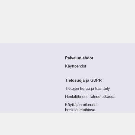
Palvelun ehdot
Käyttöehdot
Tietosuoja ja GDPR
Tietojen keruu ja käsittely
Henkilötiedot Taloustutkassa
Käyttäjän oikeudet
henkilötietoihinsa
Tietosuojapolitiikka
Tietoturvapolitiikka
Evästeet