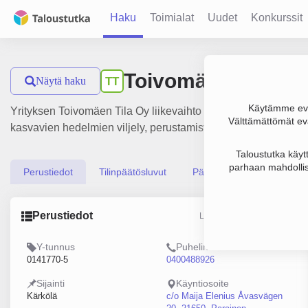
Haku
Toimialat
Uudet
Konkurssit
Toivomäen Tila Oy
Näytä haku
TT
Käytämme evä
Yrityksen Toivomäen Tila Oy liikevaihto on 152 000 € ja tulo
Välttämättömät evä
kasvavien hedelmien viljely, perustamisvuosi 1978 ja sijainti
Taloustutka käyt
parhaan mahdollis
Perustiedot
Tilinpäätösluvut
Päättäjätiedot
Perustiedot
Lähde: YTJ, PRH, Traficom
Y-tunnus
Puhelin
0141770-5
0400488926
Sijainti
Käyntiosoite
Kärkölä
c/o Maija Elenius Åvasvägen