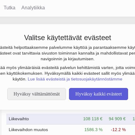
Tutka
Analytiikka
Valitse käytettävät evästeet
steitä helpottaaksemme palvelumme käyttöä ja parantaaksemme käy
s 117 000 €. Sen päätoimiala on Marjojen, pähkinöiden ja muide
steet ovat tarvittavia sivuston toiminnan kannalta ja mahdollistavat pe
 Kärkölä. Yrityksen yhtiömuoto Osakeyhtiö (OY).
navigoinnin ja kirjautumisen.
tää myös ylimääräisiä evästeitä palvelun kehittämistä varten, jotta voimm
en käyttökokemuksen. Hyväksymällä kaikki evästeet sallit myös ylimää
käytön.
Lue lisää evästeistä ja tietosuojakäytännöstämme
Hyväksy välttämättömät
Hyväksy kaikki evästeet
Taloustiedot
12/2023
12/2024
Liikevaihto
108 118 €
94 909 €
1
Liikevaihdon muutos
1586.3 %
-12.2 %