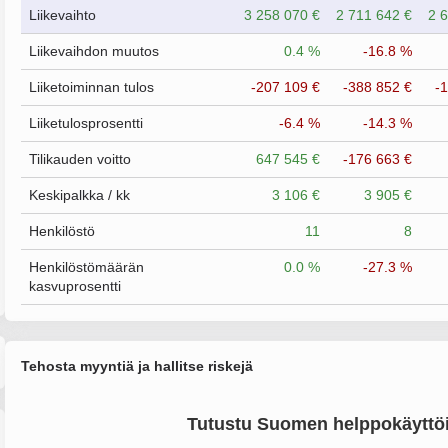
Liikevaihto
3 258 070 €
2 711 642 €
2 
Liikevaihdon muutos
0.4 %
-16.8 %
Liiketoiminnan tulos
-207 109 €
-388 852 €
-
Liiketulosprosentti
-6.4 %
-14.3 %
Tilikauden voitto
647 545 €
-176 663 €
Keskipalkka / kk
3 106 €
3 905 €
Henkilöstö
11
8
Henkilöstömäärän
0.0 %
-27.3 %
kasvuprosentti
Tehosta myyntiä ja hallitse riskejä
Tutustu Suomen helppokäyttöi