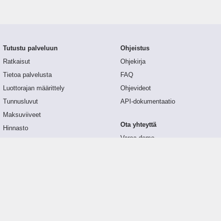
Tutustu palveluun
Ohjeistus
Ratkaisut
Ohjekirja
Tietoa palvelusta
FAQ
Luottorajan määrittely
Ohjevideot
Tunnusluvut
API-dokumentaatio
Maksuviiveet
Ota yhteyttä
Hinnasto
Varaa demo
Päivitykset
Yhteydenottolomake
Palaute
Suoritettu maksuviive
€