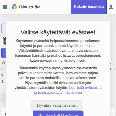
Kokeile ilmaiseksi
Näytä haku
Valitse käytettävät evästeet
Kiinteistö Oy Vähähuhko
Käytämme evästeitä helpottaaksemme palvelumme
käyttöä ja parantaaksemme käyttökokemusta.
Välttämättömät evästeet ovat tarvittavia sivuston
Raportit
toiminnan kannalta ja mahdollistavat perustoiminnot,
kuten navigoinnin ja kirjautumisen.
Yrityksen Kiinteistö Oy Vähähuhko liikevaihto on 254 000 €,
Taloustutka käyttää myös ylimääräisiä evästeitä
tulos -32 000 € ja henkilöstömäärä 0. Sen päätoimiala on Muu
palvelun kehittämistä varten, jotta voimme tarjota
kiinteistöjen vuokraus ja hallinta, perustamisvuosi 1978 ja
sinulle parhaan mahdollisen käyttökokemuksen.
sijainti Turku. Yrityksen yhtiömuoto Osakeyhtiö (OY).
Hyväksymällä kaikki evästeet sallit myös
ylimääräisten evästeiden käytön.
Lue lisää evästeistä
ja tietosuojakäytännöstämme
Perustiedot
Tilinpäätösluvut
Päättäjätiedot
Hyväksy välttämättömät
Perustiedot
Lähde: YTJ, PRH, Traficom
Hyväksy kaikki evästeet