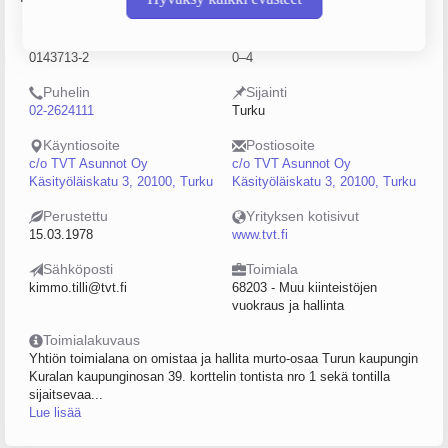
Y-tunnus
Henkilöstömäärä
0143713-2
0–4
Puhelin
Sijainti
02-2624111
Turku
Käyntiosoite
Postiosoite
c/o TVT Asunnot Oy
c/o TVT Asunnot Oy
Käsityöläiskatu 3, 20100, Turku
Käsityöläiskatu 3, 20100, Turku
Perustettu
Yrityksen kotisivut
15.03.1978
www.tvt.fi
Sähköposti
Toimiala
kimmo.tilli@tvt.fi
68203 - Muu kiinteistöjen
vuokraus ja hallinta
Toimialakuvaus
Yhtiön toimialana on omistaa ja hallita murto-osaa Turun kaupungin
Kuralan kaupunginosan 39. korttelin tontista nro 1 sekä tontilla
sijaitsevaa...
Lue lisää