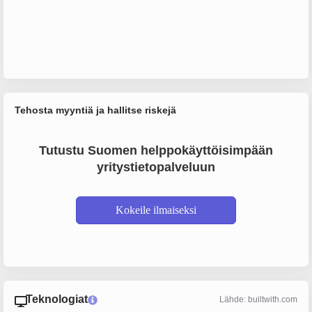
Tehosta myyntiä ja hallitse riskejä
Tutustu Suomen helppokäyttöisimpään
yritystietopalveluun
Kokeile ilmaiseksi
Teknologiat
Lähde: builtwith.com