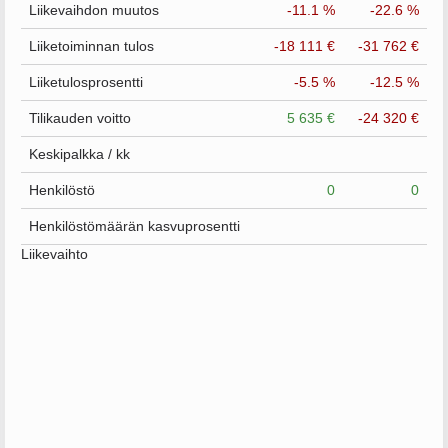
Liikevaihdon muutos
-11.1 %
-22.6 %
Liiketoiminnan tulos
-18 111 €
-31 762 €
Liiketulosprosentti
-5.5 %
-12.5 %
Tilikauden voitto
5 635 €
-24 320 €
Keskipalkka / kk
Henkilöstö
0
0
Henkilöstömäärän kasvuprosentti
Liikevaihto