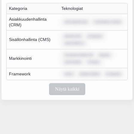
Kategoria
Teknologiat
Asiakkuudenhallinta
rem ipsum do
r sit amet, conse
(CRM)
ipsum dol
m ipsum
Sisällönhallinta (CMS)
sum dolor s
m ipsum dolor sit
ipsum
Markkinointi
sum dolor
m ipsu
Framework
rem i
ipsum dolor
m ipsum
Näytä kaikki