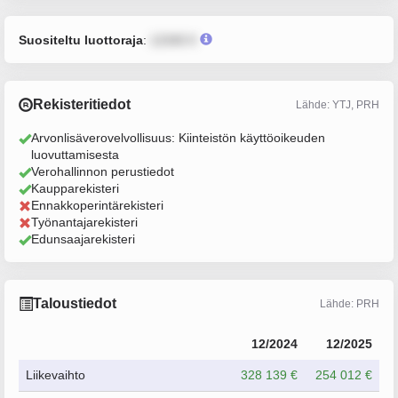
Suositeltu luottoraja
:
12345 €
Rekisteritiedot
Lähde: YTJ, PRH
Arvonlisäverovelvollisuus: Kiinteistön käyttöoikeuden
luovuttamisesta
Verohallinnon perustiedot
Kaupparekisteri
Ennakkoperintärekisteri
Työnantajarekisteri
Edunsaajarekisteri
Taloustiedot
Lähde: PRH
12/2024
12/2025
Liikevaihto
328 139 €
254 012 €