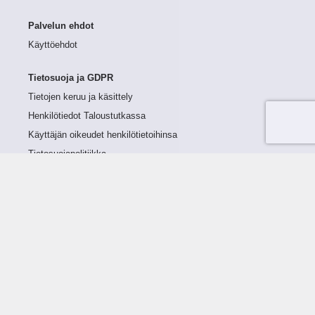
Palvelun ehdot
Käyttöehdot
Tietosuoja ja GDPR
Tietojen keruu ja käsittely
Henkilötiedot Taloustutkassa
Käyttäjän oikeudet henkilötietoihinsa
Tietosuojapolitiikka
Tietoturvapolitiikka
Evästeet
Tutustu palveluun
Ratkaisut
Tietoa palvelusta
Luottorajan määrittely
Tunnusluvut
Maksuviiveet