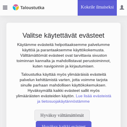
Kokeile ilmaiseksi
Valitse käytettävät evästeet
Käytämme evästeitä helpottaaksemme palvelumme
käyttöä ja parantaaksemme käyttökokemusta.
Joudumme käyttämään botinestovarmennusta sivustollamme.
Välttämättömät evästeet ovat tarvittavia sivuston
Suoritathan alla olevan varmistuksen.
toiminnan kannalta ja mahdollistavat perustoiminnot,
kuten navigoinnin ja kirjautumisen.
Taloustutka käyttää myös ylimääräisiä evästeitä
palvelun kehittämistä varten, jotta voimme tarjota
sinulle parhaan mahdollisen käyttökokemuksen.
Hyväksymällä kaikki evästeet sallit myös
ylimääräisten evästeiden käytön.
Lue lisää evästeistä
ja tietosuojakäytännöstämme
Hyväksy välttämättömät
Hyväksy kaikki evästeet