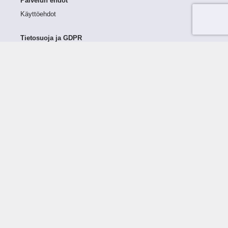
Palvelun ehdot
Käyttöehdot
Tietosuoja ja GDPR
Tietojen keruu ja käsittely
Henkilötiedot Taloustutkassa
Käyttäjän oikeudet henkilötietoihinsa
Tietosuojapolitiikka
Tietoturvapolitiikka
Evästeet
Tutustu palveluun
Ratkaisut
Tietoa palvelusta
Luottorajan määrittely
Tunnusluvut
Maksuviiveet
Hinnasto