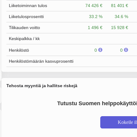
Liiketoiminnan tulos
74 426 €
81 401 €
Liiketulosprosentti
33.2 %
34.6 %
Tilikauden voitto
1 496 €
15 928 €
Keskipalkka / kk
Henkilöstö
0
0
Henkilöstömäärän kasvuprosentti
Tehosta myyntiä ja hallitse riskejä
Tutustu Suomen helppokäyttöi
Kokeile i