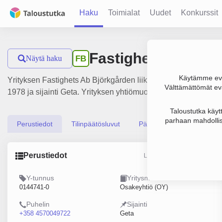
Haku
Toimialat
Uudet
Konkurssit
Fastighets Ab Bjö
Näytä haku
FB
Käytämme evä
Yrityksen Fastighets Ab Björkgården liikevaihto on 223 000 € 
Välttämättömät evä
1978 ja sijainti Geta. Yrityksen yhtiömuoto Osakeyhtiö (OY).
Taloustutka käyt
parhaan mahdollis
Perustiedot
Tilinpäätösluvut
Päättäjätiedot
Perustiedot
Lähde: YTJ, PRH, Traficom
Y-tunnus
Yritysmuoto
0144741-0
Osakeyhtiö (OY)
Puhelin
Sijainti
+358 4570049722
Geta