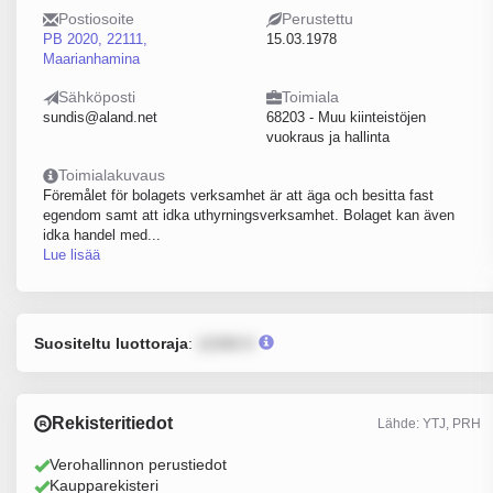
Postiosoite
Perustettu
PB 2020, 22111,
15.03.1978
Maarianhamina
Sähköposti
Toimiala
sundis@aland.net
68203 - Muu kiinteistöjen
vuokraus ja hallinta
Toimialakuvaus
Föremålet för bolagets verksamhet är att äga och besitta fast
egendom samt att idka uthyrningsverksamhet. Bolaget kan även
idka handel med...
Lue lisää
Suositeltu luottoraja
:
12345 €
Rekisteritiedot
Lähde: YTJ, PRH
Verohallinnon perustiedot
Kaupparekisteri