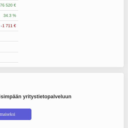
76 520 €
34.3 %
-1 711 €
simpään yritystietopalveluun
lmaiseksi