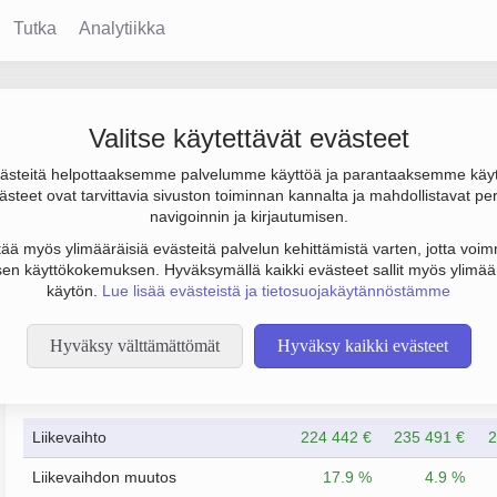
Tutka
Analytiikka
rkgården
Valitse käytettävät evästeet
steitä helpottaaksemme palvelumme käyttöä ja parantaaksemme käy
ja tulos 77 000 €. Sen päätoimiala on Muu kiinteistöjen vuokrau
steet ovat tarvittavia sivuston toiminnan kannalta ja mahdollistavat pe
navigoinnin ja kirjautumisen.
tää myös ylimääräisiä evästeitä palvelun kehittämistä varten, jotta voimm
en käyttökokemuksen. Hyväksymällä kaikki evästeet sallit myös ylimää
käytön.
Lue lisää evästeistä ja tietosuojakäytännöstämme
Hyväksy välttämättömät
Hyväksy kaikki evästeet
Taloustiedot
12/2023
12/2024
Liikevaihto
224 442 €
235 491 €
2
Liikevaihdon muutos
17.9 %
4.9 %