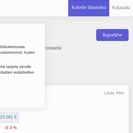
Kokeile ilmaiseksi
Kirjaudu
Raportit
ttökokemusta.
s ja hallinta, perustamisvuosi
rustoiminnot, kuten
e tarjota sinulle
räisten evästeiden
Lähde: PRH
Liikevaihto
12/2025
23 081 €
-5.3 %