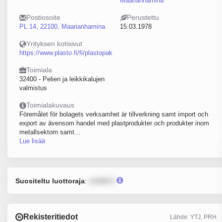
Maarianhamina
Postiosoite
Perustettu
PL 14, 22100, Maarianhamina
15.03.1978
Yrityksen kotisivut
https://www.plasto.fi/fi/plastopak
Toimiala
32400 - Pelien ja leikkikalujen
valmistus
Toimialakuvaus
Föremålet för bolagets verksamhet är tillverkning samt import och
export av ävensom handel med plastprodukter och produkter inom
metallsektorn samt...
Lue lisää
Suositeltu luottoraja
:
12345 €
Rekisteritiedot
Lähde: YTJ, PRH