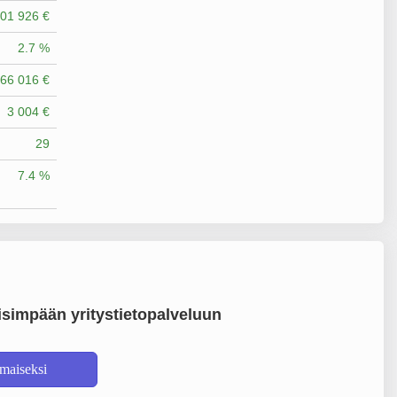
01 926 €
2.7 %
66 016 €
3 004 €
29
7.4 %
simpään yritystietopalveluun
lmaiseksi