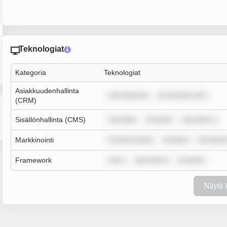
Teknologiat
Kategoria
Teknologiat
Asiakkuudenhallinta
rem ipsum do
lor sit amet, cons
(CRM)
Sisällönhallinta (CMS)
sum dolo
m ipsum
sum dolor s
Markkinointi
m dolor sit ame
m ipsum
rem ipsum
Framework
rem i
sum dolor s
m ipsum
Näytä 