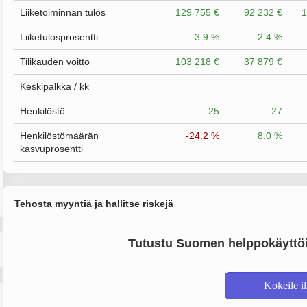
Liiketoiminnan tulos
129 755 €
92 232 €
1
Liiketulosprosentti
3.9 %
2.4 %
Tilikauden voitto
103 218 €
37 879 €
Keskipalkka / kk
Henkilöstö
25
27
Henkilöstömäärän
-24.2 %
8.0 %
kasvuprosentti
Tehosta myyntiä ja hallitse riskejä
Tutustu Suomen helppokäyttöi
Kokeile i