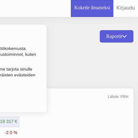
Kokeile ilmaiseksi
Kirjaudu
Raportit
ttökokemusta.
kikalujen valmistus,
rustoiminnot, kuten
e tarjota sinulle
räisten evästeiden
Lähde: PRH
Liikevaihto
12/2025
718 317 €
-2.0 %