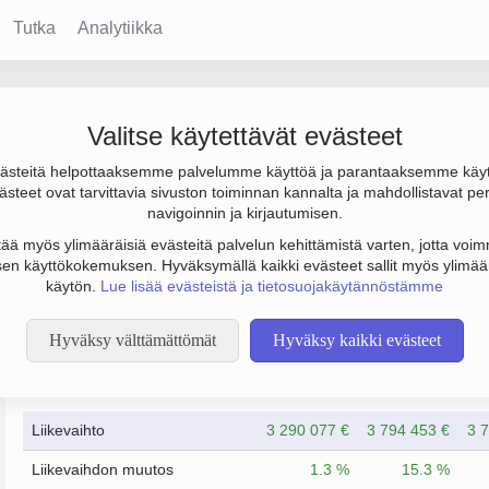
Tutka
Analytiikka
Valitse käytettävät evästeet
steitä helpottaaksemme palvelumme käyttöä ja parantaaksemme käy
02 000 € ja henkilöstömäärä 29. Sen päätoimiala on Pelien ja leik
steet ovat tarvittavia sivuston toiminnan kannalta ja mahdollistavat pe
htiömuoto Osakeyhtiö (OY).
navigoinnin ja kirjautumisen.
tää myös ylimääräisiä evästeitä palvelun kehittämistä varten, jotta voimm
en käyttökokemuksen. Hyväksymällä kaikki evästeet sallit myös ylimää
käytön.
Lue lisää evästeistä ja tietosuojakäytännöstämme
Hyväksy välttämättömät
Hyväksy kaikki evästeet
Taloustiedot
12/2023
12/2024
Liikevaihto
3 290 077 €
3 794 453 €
3 
Liikevaihdon muutos
1.3 %
15.3 %