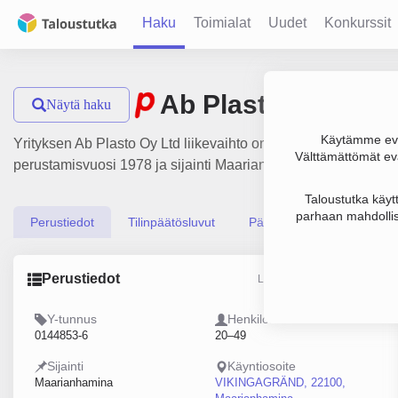
Haku
Toimialat
Uudet
Konkurssit
Ab Plasto Oy Ltd
Näytä haku
Käytämme evä
Yrityksen Ab Plasto Oy Ltd liikevaihto on 3.7 milj. €, tulos 1
Välttämättömät evä
perustamisvuosi 1978 ja sijainti Maarianhamina. Yrityksen y
Taloustutka käyt
parhaan mahdollis
Perustiedot
Tilinpäätösluvut
Päättäjätiedot
Perustiedot
Lähde: YTJ, PRH, Traficom
Y-tunnus
Henkilöstömäärä
0144853-6
20–49
Sijainti
Käyntiosoite
Maarianhamina
VIKINGAGRÄND, 22100,