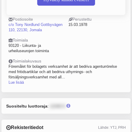
Henkilöstömäärä
Sijainti
0–4
Maarianhamina
Postiosoite
Perustettu
c/o Tony Nordlund Gottbyvägen
15.03.1978
110, 22130, Jomala
Toimiala
93120 - Liikunta- ja
urheiluseurojen toiminta
Toimialakuvaus
Föremålet för bolagets verksamhet är att bedriva agenturrörelse
med fritidsartiklar och att bedriva uthyrnings- och
försäljningsverksamhet med all...
Lue lisää
Suositeltu luottoraja
:
12345 €
Rekisteritiedot
Lähde: YTJ, PRH