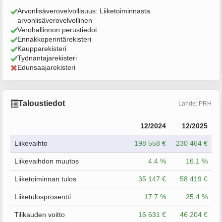
Arvonlisäverovelvollisuus: Liiketoiminnasta
arvonlisäverovelvollinen
Verohallinnon perustiedot
Ennakkoperintärekisteri
Kaupparekisteri
Työnantajarekisteri
Edunsaajarekisteri
Taloustiedot
Lähde: PRH
12/2024
12/2025
Liikevaihto
198 558 €
230 464 €
Liikevaihdon muutos
4.4 %
16.1 %
Liiketoiminnan tulos
35 147 €
58 419 €
Liiketulosprosentti
17.7 %
25.4 %
Tilikauden voitto
16 631 €
46 204 €