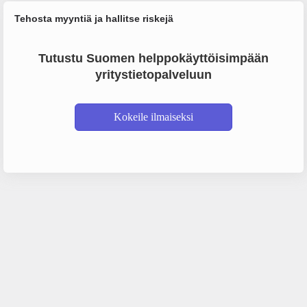
Tehosta myyntiä ja hallitse riskejä
Tutustu Suomen helppokäyttöisimpään
yritystietopalveluun
Kokeile ilmaiseksi