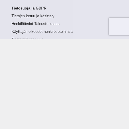
Tietosuoja ja GDPR
Tietojen keruu ja käsittely
Henkilötiedot Taloustutkassa
Käyttäjän oikeudet henkilötietoihinsa
Tietosuojapolitiikka
Tietoturvapolitiikka
Evästeet
Tutustu palveluun
Ratkaisut
Tietoa palvelusta
Luottorajan määrittely
Tunnusluvut
Maksuviiveet
Hinnasto
Päivitykset