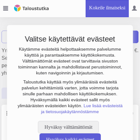
Kokeile ilmaiseksi
Ro-No Ab
Näytä haku
R
Raportit
Valitse käytettävät evästeet
Käytämme evästeitä helpottaaksemme palvelumme
Yrityksen Ro-No Ab liikevaihto on 230 000 € ja tulos 58 000 €.
käyttöä ja parantaaksemme käyttökokemusta.
Sen päätoimiala on Liikunta- ja urheiluseurojen toiminta,
Välttämättömät evästeet ovat tarvittavia sivuston
perustamisvuosi 1978 ja sijainti Maarianhamina. Yrityksen
toiminnan kannalta ja mahdollistavat perustoiminnot,
yhtiömuoto Osakeyhtiö (OY).
kuten navigoinnin ja kirjautumisen.
Taloustutka käyttää myös ylimääräisiä evästeitä
palvelun kehittämistä varten, jotta voimme tarjota
Perustiedot
Tilinpäätösluvut
Päättäjätiedot
sinulle parhaan mahdollisen käyttökokemuksen.
Hyväksymällä kaikki evästeet sallit myös
ylimääräisten evästeiden käytön.
Lue lisää evästeistä
ja tietosuojakäytännöstämme
Perustiedot
Lähde: YTJ, PRH, Traficom
Hyväksy välttämättömät
Y-tunnus
Yritysmuoto
0144977-4
Osakeyhtiö (OY)
Hyväksy kaikki evästeet