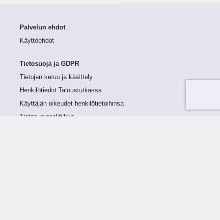
Palvelun ehdot
Käyttöehdot
Tietosuoja ja GDPR
Tietojen keruu ja käsittely
Henkilötiedot Taloustutkassa
Käyttäjän oikeudet henkilötietoihinsa
Tietosuojapolitiikka
Tietoturvapolitiikka
Evästeet
Tutustu palveluun
Ratkaisut
Tietoa palvelusta
Luottorajan määrittely
Tunnusluvut