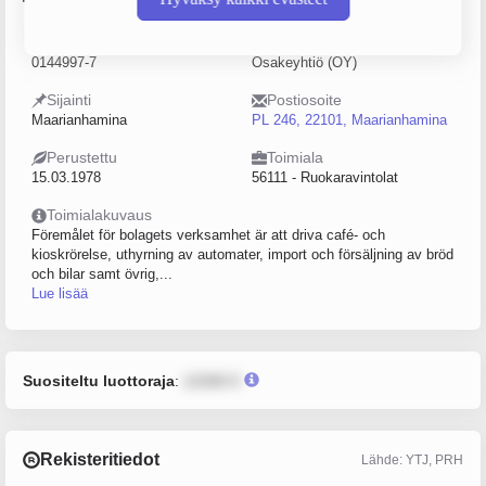
Y-tunnus
Yritysmuoto
0144997-7
Osakeyhtiö (OY)
Sijainti
Postiosoite
Maarianhamina
PL 246, 22101, Maarianhamina
Perustettu
Toimiala
15.03.1978
56111 - Ruokaravintolat
Toimialakuvaus
Föremålet för bolagets verksamhet är att driva café- och
kioskrörelse, uthyrning av automater, import och försäljning av bröd
och bilar samt övrig,...
Lue lisää
Suositeltu luottoraja
:
12345 €
Rekisteritiedot
Lähde: YTJ, PRH