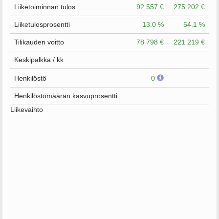
Liiketoiminnan tulos
92 557 €
275 202 €
Liiketulosprosentti
13.0 %
54.1 %
Tilikauden voitto
78 798 €
221 219 €
Keskipalkka / kk
Henkilöstö
0
Henkilöstömäärän kasvuprosentti
Liikevaihto