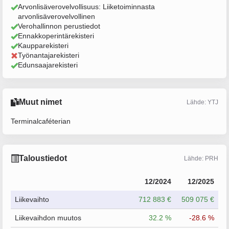
Arvonlisäverovelvollisuus: Liiketoiminnasta
arvonlisäverovelvollinen
Verohallinnon perustiedot
Ennakkoperintärekisteri
Kaupparekisteri
Työnantajarekisteri
Edunsaajarekisteri
Muut nimet
Lähde: YTJ
Terminalcaféterian
Taloustiedot
Lähde: PRH
12/2024
12/2025
Liikevaihto
712 883 €
509 075 €
Liikevaihdon muutos
32.2 %
-28.6 %