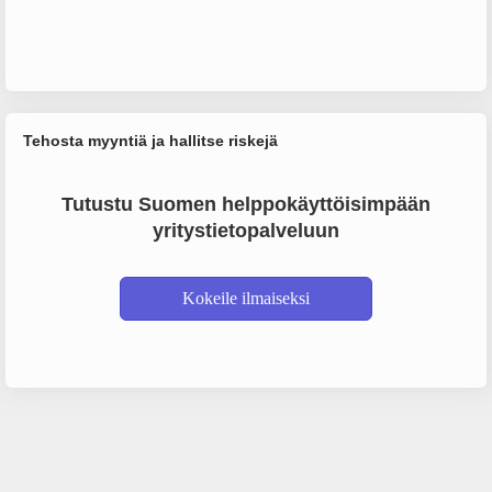
Tehosta myyntiä ja hallitse riskejä
Tutustu Suomen helppokäyttöisimpään
yritystietopalveluun
Kokeile ilmaiseksi