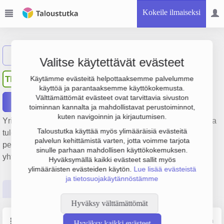
Kokeile ilmaiseksi
Näytä haku
Valitse käytettävät evästeet
Terminal Ab Mariehamn
TM
Käytämme evästeitä helpottaaksemme palvelumme
käyttöä ja parantaaksemme käyttökokemusta.
Välttämättömät evästeet ovat tarvittavia sivuston
Raportit
toiminnan kannalta ja mahdollistavat perustoiminnot,
kuten navigoinnin ja kirjautumisen.
Yrityksen Terminal Ab Mariehamn liikevaihto on 509 000 € ja
Taloustutka käyttää myös ylimääräisiä evästeitä
tulos 275 000 €. Sen päätoimiala on Ruokaravintolat,
palvelun kehittämistä varten, jotta voimme tarjota
perustamisvuosi 1978 ja sijainti Maarianhamina. Yrityksen
sinulle parhaan mahdollisen käyttökokemuksen.
yhtiömuoto Osakeyhtiö (OY).
Hyväksymällä kaikki evästeet sallit myös
ylimääräisten evästeiden käytön.
Lue lisää evästeistä
ja tietosuojakäytännöstämme
Perustiedot
Tilinpäätösluvut
Päättäjätiedot
Hyväksy välttämättömät
Perustiedot
Lähde: YTJ, PRH, Traficom
Hyväksy kaikki evästeet