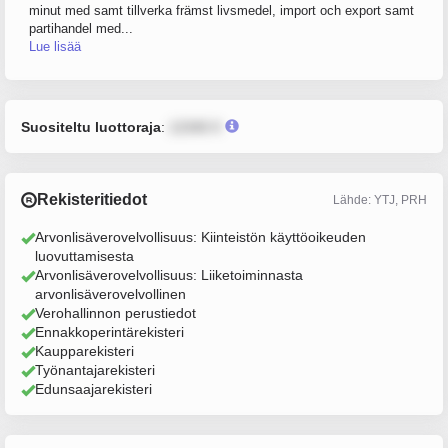
minut med samt tillverka främst livsmedel, import och export samt
partihandel med...
Lue lisää
Suositeltu luottoraja
:
12345 €
Rekisteritiedot
Lähde: YTJ, PRH
Arvonlisäverovelvollisuus: Kiinteistön käyttöoikeuden
luovuttamisesta
Arvonlisäverovelvollisuus: Liiketoiminnasta
arvonlisäverovelvollinen
Verohallinnon perustiedot
Ennakkoperintärekisteri
Kaupparekisteri
Työnantajarekisteri
Edunsaajarekisteri