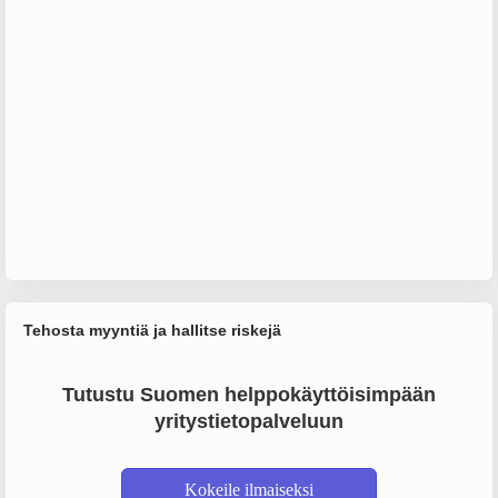
Tehosta myyntiä ja hallitse riskejä
Tutustu Suomen helppokäyttöisimpään
yritystietopalveluun
Kokeile ilmaiseksi