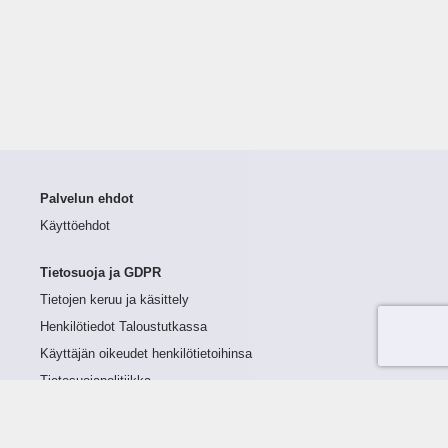
Palvelun ehdot
Käyttöehdot
Tietosuoja ja GDPR
Tietojen keruu ja käsittely
Henkilötiedot Taloustutkassa
Käyttäjän oikeudet henkilötietoihinsa
Tietosuojapolitiikka
Tietoturvapolitiikka
Evästeet