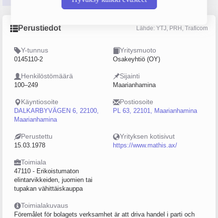
Perustiedot
Lähde: YTJ, PRH, Traficom
Y-tunnus
Yritysmuoto
0145110-2
Osakeyhtiö (OY)
Henkilöstömäärä
Sijainti
100–249
Maarianhamina
Käyntiosoite
Postiosoite
DALKARBYVÄGEN 6, 22100,
PL 63, 22101, Maarianhamina
Maarianhamina
Perustettu
Yrityksen kotisivut
15.03.1978
https://www.mathis.ax/
Toimiala
47110 - Erikoistumaton
elintarvikkeiden, juomien tai
tupakan vähittäiskauppa
Toimialakuvaus
Föremålet för bolagets verksamhet är att driva handel i parti och