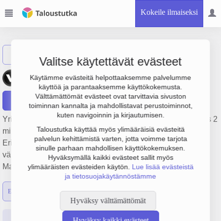
Kokeile ilmaiseksi
Näytä haku
Valitse käytettävät evästeet
Ab Mathias Eriksson
Käytämme evästeitä helpottaaksemme palvelumme
käyttöä ja parantaaksemme käyttökokemusta.
Välttämättömät evästeet ovat tarvittavia sivuston
Raportit
toiminnan kannalta ja mahdollistavat perustoiminnot,
kuten navigoinnin ja kirjautumisen.
Yrityksen Ab Mathias Eriksson liikevaihto on 50 milj. €, tulos 2
Taloustutka käyttää myös ylimääräisiä evästeitä
milj. € ja henkilöstömäärä 105. Sen päätoimiala on
palvelun kehittämistä varten, jotta voimme tarjota
Erikoistumaton elintarvikkeiden, juomien tai tupakan
sinulle parhaan mahdollisen käyttökokemuksen.
vähittäiskauppa, perustamisvuosi 1978 ja sijainti
Hyväksymällä kaikki evästeet sallit myös
Maarianhamina. Yrityksen yhtiömuoto Osakeyhtiö (OY).
ylimääräisten evästeiden käytön.
Lue lisää evästeistä
ja tietosuojakäytännöstämme
Emon luvut
Konsernin luvut
Hyväksy välttämättömät
Perustiedot
Tilinpäätösluvut
Päättäjätiedot
Hyväksy kaikki evästeet