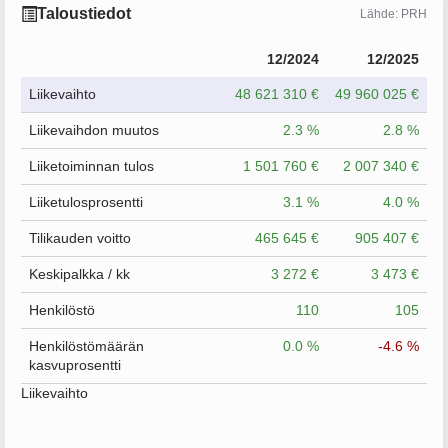
Taloustiedot
Lähde: PRH
12/2024
12/2025
Liikevaihto
48 621 310 €
49 960 025 €
Liikevaihdon muutos
2.3 %
2.8 %
Liiketoiminnan tulos
1 501 760 €
2 007 340 €
Liiketulosprosentti
3.1 %
4.0 %
Tilikauden voitto
465 645 €
905 407 €
Keskipalkka / kk
3 272 €
3 473 €
Henkilöstö
110
105
Henkilöstömäärän
0.0 %
-4.6 %
kasvuprosentti
Liikevaihto