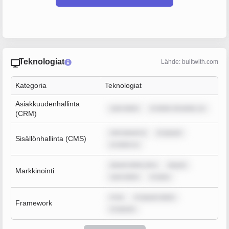
Teknologiat
Lähde: builtwith.com
Kategoria
Teknologiat
Asiakkuudenhallinta
sum dolor
m dolor sit amet, co
(CRM)
rem ipsum d
m ipsum
Sisällönhallinta (CMS)
m dolor si
ipsum dolor sit a
ipsum
Markkinointi
sum dolor
m ipsu
m ip
m ipsum dolor
Framework
m ipsum