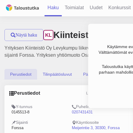
Haku
Toimialat
Uudet
Konkurssit
Kiinteistö Oy Lev
Näytä haku
KL
Käytämme evä
Yrityksen Kiinteistö Oy Levykumpu liikevaihto on 0 € ja tulos
Välttämättömät evä
sijainti Forssa. Yrityksen yhtiömuoto Osakeyhtiö (OY).
Taloustutka käyt
parhaan mahdollis
Perustiedot
Tilinpäätösluvut
Päättäjätiedot
Perustiedot
Lähde: YTJ, PRH, Traficom
Y-tunnus
Puhelin
0145513-8
0207431431
Sijainti
Käyntiosoite
Forssa
Meijerintie 3, 30300, Forssa