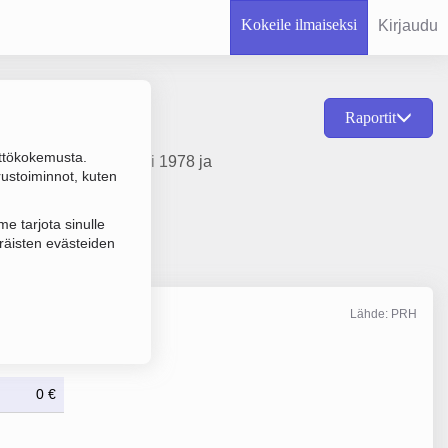
Kokeile ilmaiseksi
Kirjaudu
Raportit
ttökokemusta.
llinta, perustamisvuosi 1978 ja
rustoiminnot, kuten
e tarjota sinulle
räisten evästeiden
Lähde: PRH
Liikevaihto
12/2025
0 €