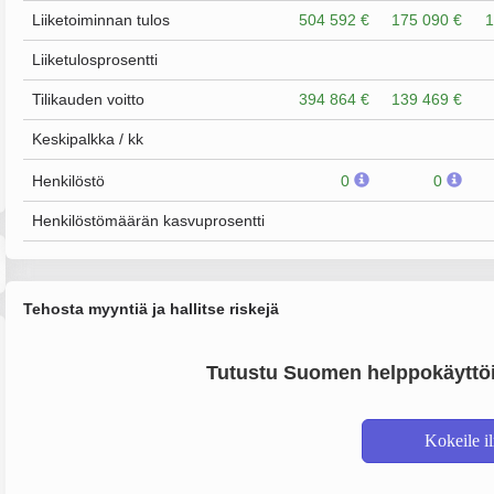
Liiketoiminnan tulos
504 592 €
175 090 €
1
Liiketulosprosentti
Tilikauden voitto
394 864 €
139 469 €
Keskipalkka / kk
Henkilöstö
0
0
Henkilöstömäärän kasvuprosentti
Tehosta myyntiä ja hallitse riskejä
Tutustu Suomen helppokäyttöi
Kokeile i