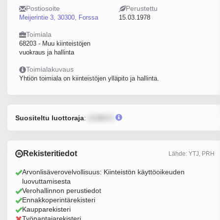
Postiosoite
Perustettu
Meijerintie 3, 30300, Forssa
15.03.1978
Toimiala
68203 - Muu kiinteistöjen
vuokraus ja hallinta
Toimialakuvaus
Yhtiön toimiala on kiinteistöjen ylläpito ja hallinta.
Suositeltu luottoraja
:
12345 €
Rekisteritiedot
Lähde: YTJ, PRH
Arvonlisäverovelvollisuus: Kiinteistön käyttöoikeuden
luovuttamisesta
Verohallinnon perustiedot
Ennakkoperintärekisteri
Kaupparekisteri
Työnantajarekisteri