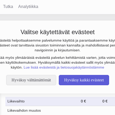
Tutka
Analytiikka
ykumpu
Valitse käytettävät evästeet
steitä helpottaaksemme palvelumme käyttöä ja parantaaksemme käy
 120 000 €. Sen päätoimiala on Muu kiinteistöjen vuokraus ja ha
steet ovat tarvittavia sivuston toiminnan kannalta ja mahdollistavat pe
navigoinnin ja kirjautumisen.
tää myös ylimääräisiä evästeitä palvelun kehittämistä varten, jotta voimm
en käyttökokemuksen. Hyväksymällä kaikki evästeet sallit myös ylimää
käytön.
Lue lisää evästeistä ja tietosuojakäytännöstämme
Hyväksy välttämättömät
Hyväksy kaikki evästeet
Taloustiedot
12/2023
12/2024
Liikevaihto
0 €
0 €
Liikevaihdon muutos