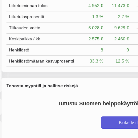
Liiketoiminnan tulos
4 952 €
11 473 €
Liiketulosprosentti
1.3 %
2.7 %
Tilikauden voitto
5 028 €
9 629 €
Keskipalkka / kk
2 575 €
2 460 €
Henkilöstö
8
9
Henkilöstömäärän kasvuprosentti
33.3 %
12.5 %
Tehosta myyntiä ja hallitse riskejä
Tutustu Suomen helppokäyttöi
Kokeile i