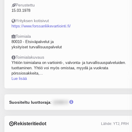
Perustettu
15.03.1978
Yrityksen kotisivut
https://www.forssanliikevartiointi.fi/
Toimiala
80010 - Etsiväpalvelut ja
yksityiset turvallisuuspalvelut
Toimialakuvaus
Yhtiön toimialana on vartiointi-, valvonta- ja turvallisuuspalveluiden.
tuottaminen. Yhtiö voi myös omistaa, myydä ja vuokrata
pörssiosakkeita,...
Lue lisää
Suositeltu luottoraja
:
12345 €
Rekisteritiedot
Lähde: YTJ, PRH