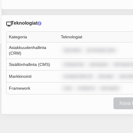
Teknologiat
Kategoria
Teknologiat
Asiakkuudenhallinta
sum dolor
lor sit amet, cons
(CRM)
Sisällönhallinta (CMS)
m ipsum do
rem ipsum
rem ipsum 
Markkinointi
m ipsum dolor sit
rem ipsu
sum dol
Framework
m ip
m dolor si
rem ipsum
Näytä 