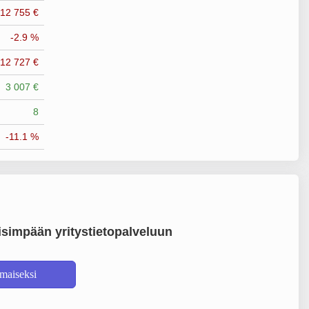
-12 755 €
-2.9 %
-12 727 €
3 007 €
8
-11.1 %
simpään yritystietopalveluun
lmaiseksi