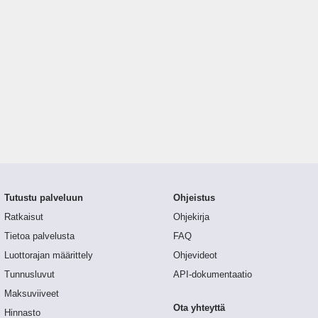
Tutustu palveluun
Ohjeistus
Ratkaisut
Ohjekirja
Tietoa palvelusta
FAQ
Luottorajan määrittely
Ohjevideot
Tunnusluvut
API-dokumentaatio
Maksuviiveet
Ota yhteyttä
Hinnasto