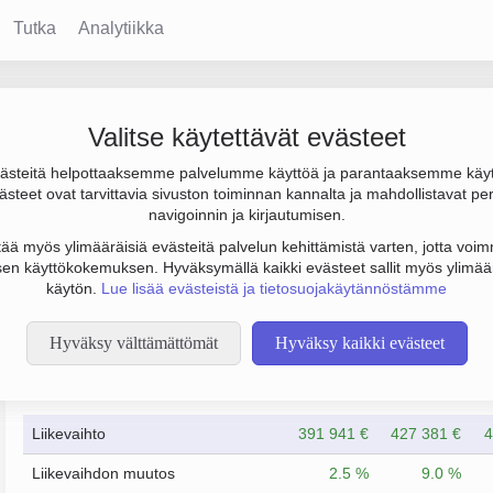
Tutka
Analytiikka
ointi Oy
Valitse käytettävät evästeet
steitä helpottaaksemme palvelumme käyttöä ja parantaaksemme käy
 tulos -13 000 € ja henkilöstömäärä 8. Sen päätoimiala on Etsiväp
steet ovat tarvittavia sivuston toiminnan kannalta ja mahdollistavat pe
. Yrityksen yhtiömuoto Osakeyhtiö (OY).
navigoinnin ja kirjautumisen.
tää myös ylimääräisiä evästeitä palvelun kehittämistä varten, jotta voimm
en käyttökokemuksen. Hyväksymällä kaikki evästeet sallit myös ylimää
käytön.
Lue lisää evästeistä ja tietosuojakäytännöstämme
Hyväksy välttämättömät
Hyväksy kaikki evästeet
Taloustiedot
12/2022
12/2023
Liikevaihto
391 941 €
427 381 €
4
Liikevaihdon muutos
2.5 %
9.0 %