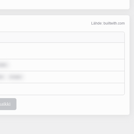
Lähde: builtwith.com
dolo
or
m ipsu
kaikki