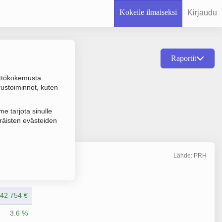
Kokeile ilmaiseksi
Kirjaudu
Raportit
ttökokemusta.
alvelut ja yksityiset
rustoiminnot, kuten
e tarjota sinulle
räisten evästeiden
Lähde: PRH
Liikevaihto
12/2024
42 754 €
3.6 %