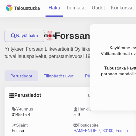
Haku
Toimialat
Uudet
Konkurssit
Forssan Liikevarti
Näytä haku
Käytämme evä
Yrityksen Forssan Liikevartiointi Oy liikevaihto on 443 000 €,
Välttämättömät evä
turvallisuuspalvelut, perustamisvuosi 1978 ja sijainti Forssa
Taloustutka käyt
parhaan mahdollis
Perustiedot
Tilinpäätösluvut
Päättäjätiedot
Perustiedot
Lähde: YTJ, PRH, Traficom
Y-tunnus
Henkilöstömäärä
0145515-4
5–9
Sijainti
Postiosoite
Forssa
HÄMEENTIE 7, 30100, Forssa