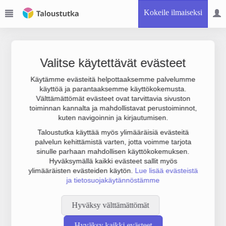
Kokeile ilmaiseksi
Valitse käytettävät evästeet
Käytämme evästeitä helpottaaksemme palvelumme
käyttöä ja parantaaksemme käyttökokemusta.
Joudumme käyttämään botinestovarmennusta sivustollamme.
Välttämättömät evästeet ovat tarvittavia sivuston
Suoritathan alla olevan varmistuksen.
toiminnan kannalta ja mahdollistavat perustoiminnot,
kuten navigoinnin ja kirjautumisen.
Taloustutka käyttää myös ylimääräisiä evästeitä
palvelun kehittämistä varten, jotta voimme tarjota
sinulle parhaan mahdollisen käyttökokemuksen.
Hyväksymällä kaikki evästeet sallit myös
ylimääräisten evästeiden käytön.
Lue lisää evästeistä
ja tietosuojakäytännöstämme
Hyväksy välttämättömät
Hyväksy kaikki evästeet