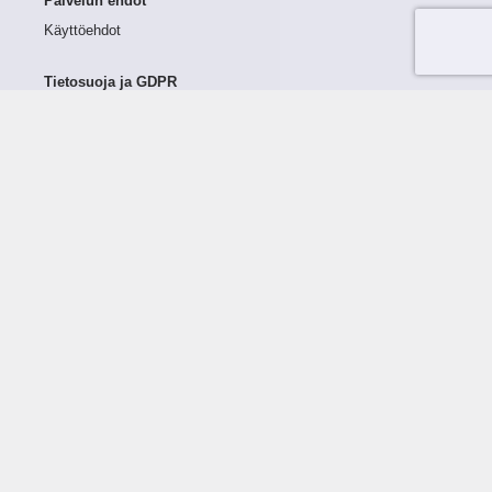
Palvelun ehdot
Käyttöehdot
Tietosuoja ja GDPR
Tietojen keruu ja käsittely
Henkilötiedot Taloustutkassa
Käyttäjän oikeudet henkilötietoihinsa
Tietosuojapolitiikka
Tietoturvapolitiikka
Evästeet
Tutustu palveluun
Ratkaisut
Tietoa palvelusta
Luottorajan määrittely
Tunnusluvut
Maksuviiveet
Hinnasto