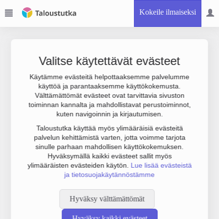
Kokeile ilmaiseksi
Valitse käytettävät evästeet
Käytämme evästeitä helpottaaksemme palvelumme
käyttöä ja parantaaksemme käyttökokemusta.
Joudumme käyttämään botinestovarmennusta sivustollamme.
Välttämättömät evästeet ovat tarvittavia sivuston
Suoritathan alla olevan varmistuksen.
toiminnan kannalta ja mahdollistavat perustoiminnot,
kuten navigoinnin ja kirjautumisen.
Taloustutka käyttää myös ylimääräisiä evästeitä
palvelun kehittämistä varten, jotta voimme tarjota
sinulle parhaan mahdollisen käyttökokemuksen.
Hyväksymällä kaikki evästeet sallit myös
ylimääräisten evästeiden käytön.
Lue lisää evästeistä
ja tietosuojakäytännöstämme
Hyväksy välttämättömät
Hyväksy kaikki evästeet