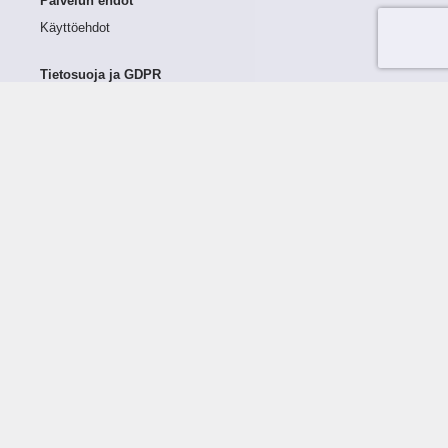
Palvelun ehdot
Käyttöehdot
Tietosuoja ja GDPR
Tietojen keruu ja käsittely
Henkilötiedot Taloustutkassa
Käyttäjän oikeudet henkilötietoihinsa
Tietosuojapolitiikka
Tietoturvapolitiikka
Evästeet
Tutustu palveluun
Ratkaisut
Tietoa palvelusta
Luottorajan määrittely
Tunnusluvut
Maksuviiveet
Hinnasto