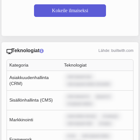
Kokeile ilmaiseksi
Teknologiat
Lähde: builtwith.com
Kategoria
Teknologiat
rem ipsum do
Asiakkuudenhallinta
(CRM)
rem ipsum dolor sit amet
rem ipsum d
ipsum d
Sisällönhallinta (CMS)
m ipsum dolor
sum dolor sit am
m ipsum
Markkinointi
rem ipsum dol
m ipsu
m ip
rem ipsum dolo
Framework