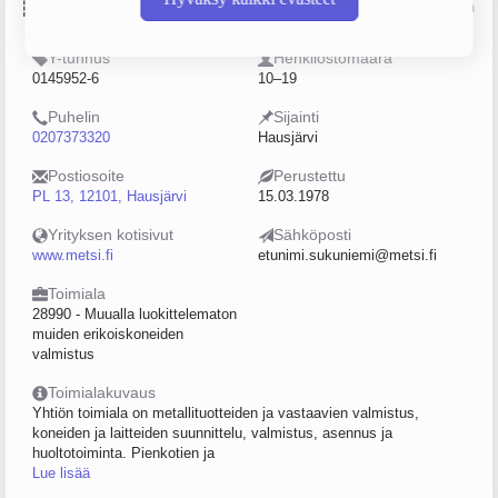
Perustiedot
Lähde: YTJ, PRH, Traficom
Y-tunnus
Henkilöstömäärä
0145952-6
10–19
Puhelin
Sijainti
0207373320
Hausjärvi
Postiosoite
Perustettu
PL 13, 12101, Hausjärvi
15.03.1978
Yrityksen kotisivut
Sähköposti
www.metsi.fi
etunimi.sukuniemi@metsi.fi
Toimiala
28990 - Muualla luokittelematon
muiden erikoiskoneiden
valmistus
Toimialakuvaus
Yhtiön toimiala on metallituotteiden ja vastaavien valmistus,
koneiden ja laitteiden suunnittelu, valmistus, asennus ja
huoltotoiminta. Pienkotien ja
Lue lisää