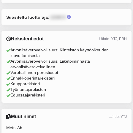
Suositeltu luottoraja
:
12345 €
Rekisteritiedot
Lähde: YTJ, PRH
Arvonlisäverovelvollisuus: Kiinteistön käyttöoikeuden
luovuttamisesta
Arvonlisäverovelvollisuus: Liiketoiminnasta
arvonlisäverovelvollinen
Verohallinnon perustiedot
Ennakkoperintärekisteri
Kaupparekisteri
Työnantajarekisteri
Edunsaajarekisteri
Muut nimet
Lähde: YTJ
Metsi Ab