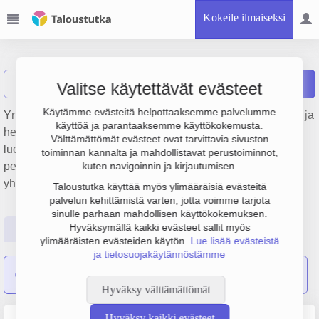
Kokeile ilmaiseksi
Metsi Oy
Näytä haku
Raportit
Valitse käytettävät evästeet
Käytämme evästeitä helpottaaksemme palvelumme
Yrityksen Metsi Oy liikevaihto on 4.2 milj. €, tulos 264 000 € ja
käyttöä ja parantaaksemme käyttökokemusta.
henkilöstömäärä 12. Sen päätoimiala on Muualla
Välttämättömät evästeet ovat tarvittavia sivuston
luokittelematon muiden erikoiskoneiden valmistus,
toiminnan kannalta ja mahdollistavat perustoiminnot,
perustamisvuosi 1978 ja sijainti Hausjärvi. Yrityksen
kuten navigoinnin ja kirjautumisen.
yhtiömuoto Osakeyhtiö (OY).
Taloustutka käyttää myös ylimääräisiä evästeitä
palvelun kehittämistä varten, jotta voimme tarjota
sinulle parhaan mahdollisen käyttökokemuksen.
Hyväksymällä kaikki evästeet sallit myös
Perustiedot
Tilinpäätösluvut
Päättäjätiedot
ylimääräisten evästeiden käytön.
Lue lisää evästeistä
ja tietosuojakäytännöstämme
Met-si Engineering Oy
on sulautunut yritykseen Metsi Oy
Hyväksy välttämättömät
Hyväksy kaikki evästeet