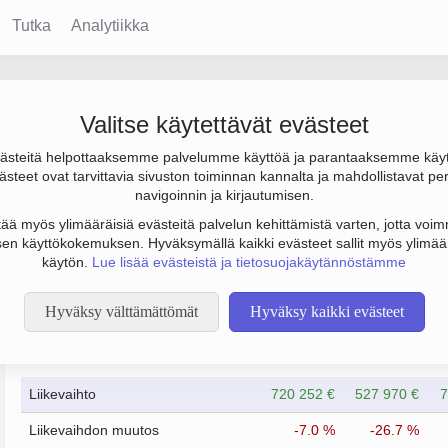
Tutka
Analytiikka
Valitse käytettävät evästeet
steitä helpottaaksemme palvelumme käyttöä ja parantaaksemme käy
 €. Sen päätoimiala on Muu kiinteistöjen vuokraus ja hallinta, p
steet ovat tarvittavia sivuston toiminnan kannalta ja mahdollistavat pe
navigoinnin ja kirjautumisen.
tää myös ylimääräisiä evästeitä palvelun kehittämistä varten, jotta voimm
en käyttökokemuksen. Hyväksymällä kaikki evästeet sallit myös ylimää
käytön.
Lue lisää evästeistä ja tietosuojakäytännöstämme
Hyväksy välttämättömät
Hyväksy kaikki evästeet
Taloustiedot
12/2023
12/2024
Liikevaihto
720 252 €
527 970 €
7
Liikevaihdon muutos
-7.0 %
-26.7 %