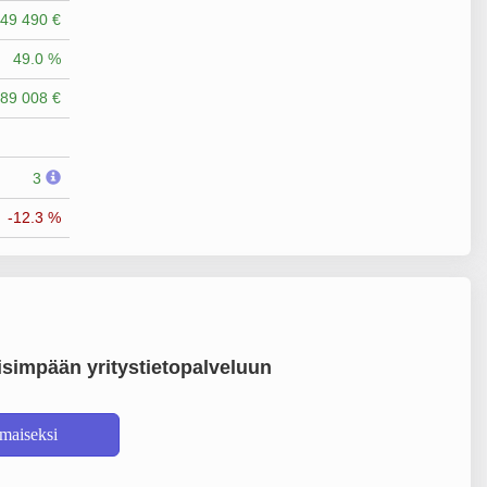
49 490 €
49.0 %
89 008 €
3
-12.3 %
simpään yritystietopalveluun
lmaiseksi