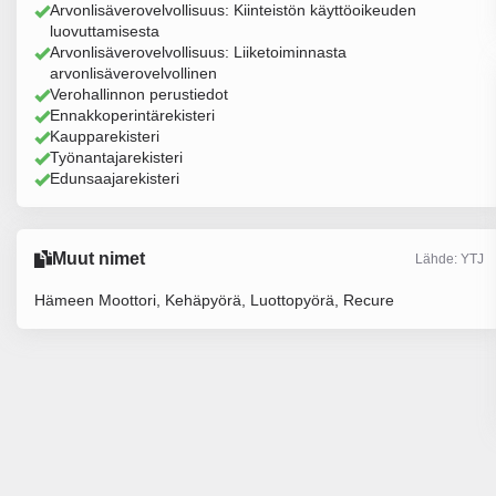
Arvonlisäverovelvollisuus: Kiinteistön käyttöoikeuden
luovuttamisesta
Arvonlisäverovelvollisuus: Liiketoiminnasta
arvonlisäverovelvollinen
Verohallinnon perustiedot
Ennakkoperintärekisteri
Kaupparekisteri
Työnantajarekisteri
Edunsaajarekisteri
Muut nimet
Lähde: YTJ
Hämeen Moottori, Kehäpyörä, Luottopyörä, Recure