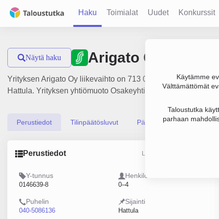
Haku
Toimialat
Uudet
Konkurssit
Arigato Oy
Näytä haku
Käytämme evä
Yrityksen Arigato Oy liikevaihto on 713 000 € ja tulos 349 000
Välttämättömät evä
Hattula. Yrityksen yhtiömuoto Osakeyhtiö (OY).
Taloustutka käyt
parhaan mahdollis
Perustiedot
Tilinpäätösluvut
Päättäjätiedot
Perustiedot
Lähde: YTJ, PRH, Traficom
Y-tunnus
Henkilöstömäärä
0146639-8
0–4
Puhelin
Sijainti
040-5086136
Hattula