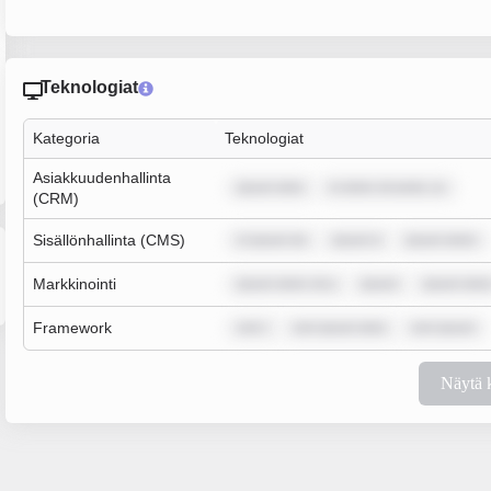
Teknologiat
Kategoria
Teknologiat
Asiakkuudenhallinta
ipsum dolo
m dolor sit amet, co
(CRM)
Sisällönhallinta (CMS)
m ipsum do
ipsum d
ipsum dolor
Markkinointi
ipsum dolor sit a
ipsum
ipsum dolo
Framework
rem i
rem ipsum dolo
rem ipsum
Näytä 