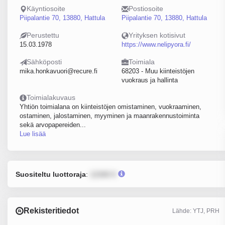
Käyntiosoite
Postiosoite
Piipalantie 70, 13880, Hattula
Piipalantie 70, 13880, Hattula
Perustettu
Yrityksen kotisivut
15.03.1978
https://www.nelipyora.fi/
Sähköposti
Toimiala
mika.honkavuori@recure.fi
68203 - Muu kiinteistöjen
vuokraus ja hallinta
Toimialakuvaus
Yhtiön toimialana on kiinteistöjen omistaminen, vuokraaminen,
ostaminen, jalostaminen, myyminen ja maanrakennustoiminta
sekä arvopapereiden...
Lue lisää
Suositeltu luottoraja
:
12345 €
Rekisteritiedot
Lähde: YTJ, PRH