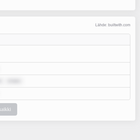
Lähde: builtwith.com
r
m ipsu
kaikki