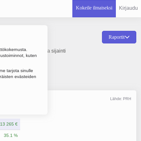
Kokeile ilmaiseksi
Kirjaudu
Raportit
ttökokemusta.
erustamisvuosi 1978 ja sijainti
rustoiminnot, kuten
e tarjota sinulle
räisten evästeiden
Lähde: PRH
Liikevaihto
12/2025
13 265 €
35.1 %