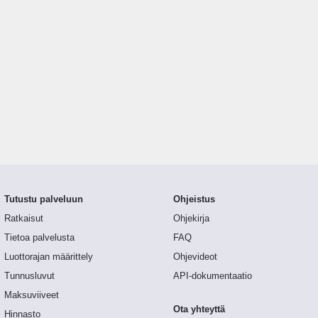
Tutustu palveluun
Ohjeistus
Ratkaisut
Ohjekirja
Tietoa palvelusta
FAQ
Luottorajan määrittely
Ohjevideot
Tunnusluvut
API-dokumentaatio
Maksuviiveet
Ota yhteyttä
Hinnasto