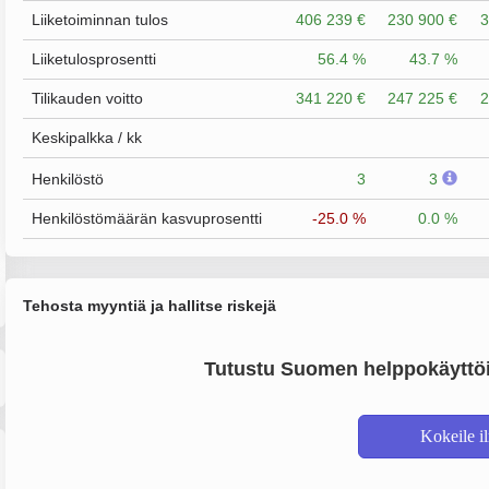
Liiketoiminnan tulos
406 239 €
230 900 €
3
Liiketulosprosentti
56.4 %
43.7 %
Tilikauden voitto
341 220 €
247 225 €
2
Keskipalkka / kk
Henkilöstö
3
3
Henkilöstömäärän kasvuprosentti
-25.0 %
0.0 %
Tehosta myyntiä ja hallitse riskejä
Tutustu Suomen helppokäyttöi
Kokeile i