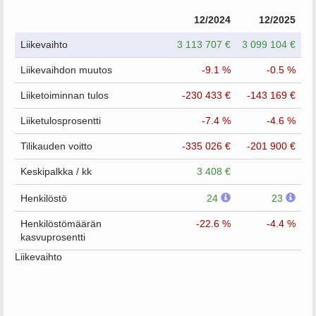
12/2024
12/2025
Liikevaihto
3 113 707 €
3 099 104 €
Liikevaihdon muutos
-9.1 %
-0.5 %
Liiketoiminnan tulos
-230 433 €
-143 169 €
Liiketulosprosentti
-7.4 %
-4.6 %
Tilikauden voitto
-335 026 €
-201 900 €
Keskipalkka / kk
3 408 €
Henkilöstö
24
23
Henkilöstömäärän
-22.6 %
-4.4 %
kasvuprosentti
Liikevaihto