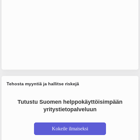
Tehosta myyntiä ja hallitse riskejä
Tutustu Suomen helppokäyttöisimpään
yritystietopalveluun
Kokeile ilmaiseksi