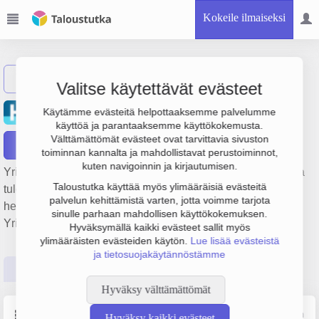
Kokeile ilmaiseksi
Näytä haku
Valitse käytettävät evästeet
Suomen Hopealinja Oy
Käytämme evästeitä helpottaaksemme palvelumme
käyttöä ja parantaaksemme käyttökokemusta.
Välttämättömät evästeet ovat tarvittavia sivuston
Raportit
toiminnan kannalta ja mahdollistavat perustoiminnot,
kuten navigoinnin ja kirjautumisen.
Yrityksen Suomen Hopealinja Oy liikevaihto on 3.1 milj. € ja
Taloustutka käyttää myös ylimääräisiä evästeitä
tulos -143 000 €. Sen päätoimiala on Sisävesiliikenteen
palvelun kehittämistä varten, jotta voimme tarjota
henkilökuljetus, perustamisvuosi 1978 ja sijainti Tampere.
sinulle parhaan mahdollisen käyttökokemuksen.
Yrityksen yhtiömuoto Osakeyhtiö (OY).
Hyväksymällä kaikki evästeet sallit myös
ylimääräisten evästeiden käytön.
Lue lisää evästeistä
ja tietosuojakäytännöstämme
Perustiedot
Tilinpäätösluvut
Päättäjätiedot
Hyväksy välttämättömät
Perustiedot
Lähde: YTJ, PRH, Traficom
Hyväksy kaikki evästeet