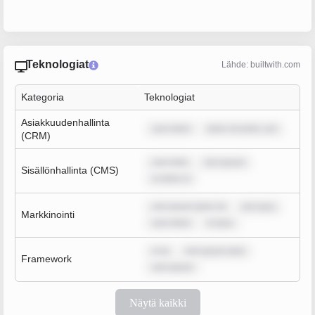
Teknologiat
Lähde: builtwith.com
Kategoria
Teknologiat
Asiakkuudenhallinta
sum dolor
dolor sit amet, con
(CRM)
sum dolo
rem ipsum
Sisällönhallinta (CMS)
m dolor si
rem ipsum dolor sit
rem ipsu
Markkinointi
sum dolor
m ipsu
m ip
rem ipsum dolo
Framework
rem ipsum
Näytä kaikki