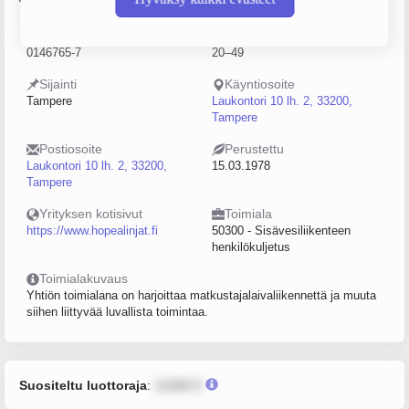
Y-tunnus
Henkilöstömäärä
0146765-7
20–49
Sijainti
Käyntiosoite
Tampere
Laukontori 10 lh. 2, 33200,
Tampere
Postiosoite
Perustettu
Laukontori 10 lh. 2, 33200,
15.03.1978
Tampere
Yrityksen kotisivut
Toimiala
https://www.hopealinjat.fi
50300 - Sisävesiliikenteen
henkilökuljetus
Toimialakuvaus
Yhtiön toimialana on harjoittaa matkustajalaivaliikennettä ja muuta
siihen liittyvää luvallista toimintaa.
Suositeltu luottoraja
:
12345 €