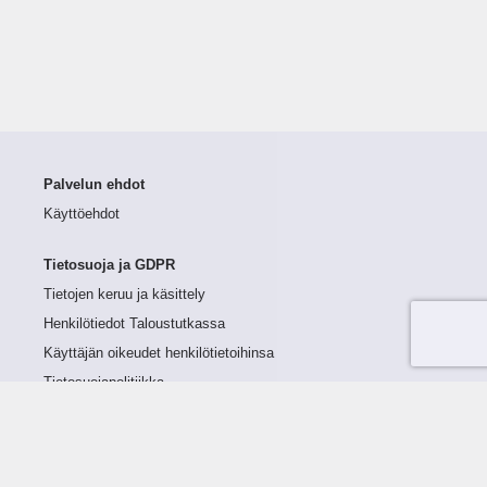
Palvelun ehdot
Käyttöehdot
Tietosuoja ja GDPR
Tietojen keruu ja käsittely
Henkilötiedot Taloustutkassa
Käyttäjän oikeudet henkilötietoihinsa
Tietosuojapolitiikka
Tietoturvapolitiikka
Evästeet
Tutustu palveluun