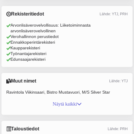
Rekisteritiedot
Lähde: YTJ, PRH
Arvonlisäverovelvollisuus: Liiketoiminnasta
arvonlisäverovelvollinen
Verohallinnon perustiedot
Ennakkoperintärekisteri
Kaupparekisteri
Työnantajarekisteri
Edunsaajarekisteri
Muut nimet
Lähde: YTJ
Ravintola Viikinsaari, Bistro Mustavuori, M/S Silver Star
Näytä kaikki
Taloustiedot
Lähde: PRH