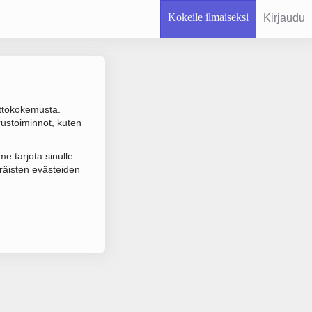
Kokeile ilmaiseksi
Kirjaudu
ttökokemusta.
rustoiminnot, kuten
 varmistuksen.
e tarjota sinulle
räisten evästeiden