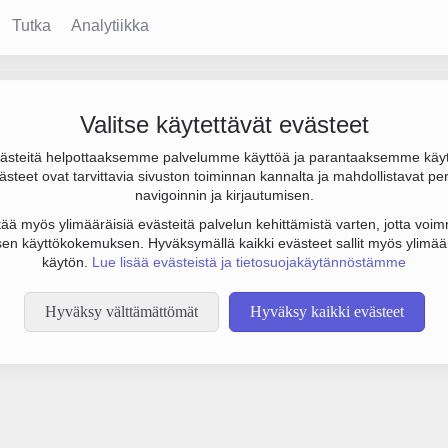
Tutka
Analytiikka
Valitse käytettävät evästeet
steitä helpottaaksemme palvelumme käyttöä ja parantaaksemme käy
steet ovat tarvittavia sivuston toiminnan kannalta ja mahdollistavat pe
tämään botinestovarmennusta sivustollamme. Suoritathan alla olevan
navigoinnin ja kirjautumisen.
tää myös ylimääräisiä evästeitä palvelun kehittämistä varten, jotta voimm
en käyttökokemuksen. Hyväksymällä kaikki evästeet sallit myös ylimää
käytön.
Lue lisää evästeistä ja tietosuojakäytännöstämme
Hyväksy välttämättömät
Hyväksy kaikki evästeet