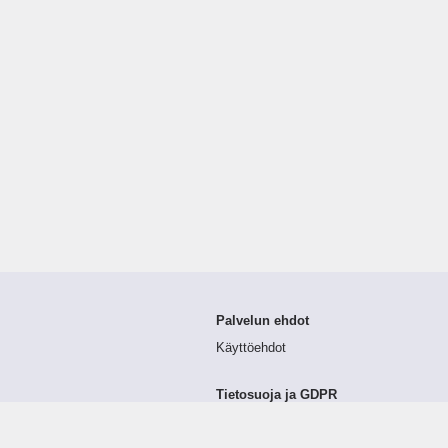
Palvelun ehdot
Käyttöehdot
Tietosuoja ja GDPR
Tietojen keruu ja käsittely