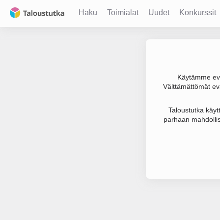
Haku
Toimialat
Uudet
Konkurssit
Käytämme evä
Välttämättömät evä
Joudumme käyt
Taloustutka käyt
parhaan mahdollis