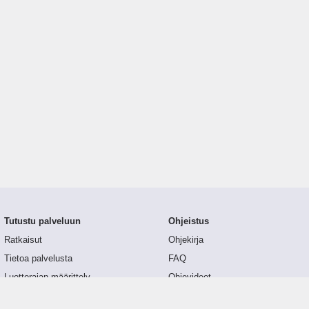
Tutustu palveluun
Ohjeistus
Ratkaisut
Ohjekirja
Tietoa palvelusta
FAQ
Luottorajan määrittely
Ohjevideot
Tunnusluvut
API-dokumentaatio