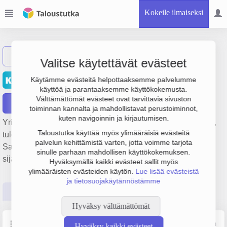
Kokeile ilmaiseksi
Näytä haku
Valitse käytettävät evästeet
Kangasalan Sanomat Oy
Käytämme evästeitä helpottaaksemme palvelumme
käyttöä ja parantaaksemme käyttökokemusta.
Välttämättömät evästeet ovat tarvittavia sivuston
Raportit
toiminnan kannalta ja mahdollistavat perustoiminnot,
kuten navigoinnin ja kirjautumisen.
Yrityksen Kangasalan Sanomat Oy liikevaihto on 1.1 milj. €,
Taloustutka käyttää myös ylimääräisiä evästeitä
tulos 25 000 € ja henkilöstömäärä 10. Sen päätoimiala on
palvelun kehittämistä varten, jotta voimme tarjota
Sanomalehtien kustantaminen, perustamisvuosi 1978 ja
sinulle parhaan mahdollisen käyttökokemuksen.
sijainti Kangasala. Yrityksen yhtiömuoto Osakeyhtiö (OY).
Hyväksymällä kaikki evästeet sallit myös
ylimääräisten evästeiden käytön.
Lue lisää evästeistä
ja tietosuojakäytännöstämme
Perustiedot
Tilinpäätösluvut
Päättäjätiedot
Hyväksy välttämättömät
Perustiedot
Lähde: YTJ, PRH, Traficom
Hyväksy kaikki evästeet