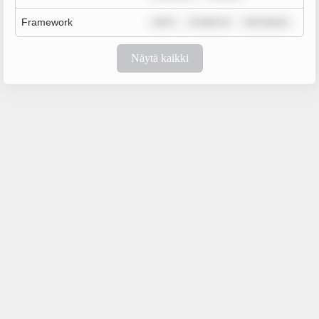
Framework
rem i
m dolor si
rem ipsum
Näytä kaikki