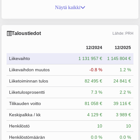
Näytä kaikki
Taloustiedot
Lähde: PRH
12/2024
12/2025
Liikevaihto
1 131 957 €
1 145 804 €
Liikevaihdon muutos
-0.8 %
1.2 %
Liiketoiminnan tulos
82 495 €
24 841 €
Liiketulosprosentti
7.3 %
2.2 %
Tilikauden voitto
81 058 €
39 116 €
Keskipalkka / kk
4 129 €
3 989 €
Henkilöstö
10
10
Henkilöstömäärän
0.0 %
0.0 %