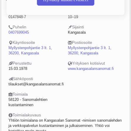
Y-tunnus
Henkilöstömäärä
0147848-7
10–19
Puhelin
Sijainti
0407699045
Kangasala
Käyntiosoite
Postiosoite
Myllystenpohjantie 3 lt. 1,
Myllystenpohjantie 3 lt. 1,
36200, Kangasala
36200, Kangasala
Perustettu
Yrityksen kotisivut
15.03.1978
www.kangasalansanomat.fi
Sähköposti
tilaukset@kangasalansanomat.fi
Toimiala
58120 - Sanomalehtien
kustantaminen
Toimialakuvaus
Yhtiön toimialana on Kangasalan Sanomat -nimisen sanomalehden
ja verkkopalvelun kustantaminen ja julkaiseminen. Yhtiö voi
harjoittaa myös muuta...