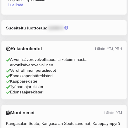
Lue lisää
Suositeltu luottoraja
:
12345 €
Rekisteritiedot
Lähde: YTJ, PRH
Arvonlisäverovelvollisuus: Liiketoiminnasta
arvonlisäverovelvollinen
Verohallinnon perustiedot
Ennakkoperintärekisteri
Kaupparekisteri
Työnantajarekisteri
Edunsaajarekisteri
Muut nimet
Lähde: YTJ
Kangasalan Seutu, Kangasalan Seutusanomat, Kauppaympyrä