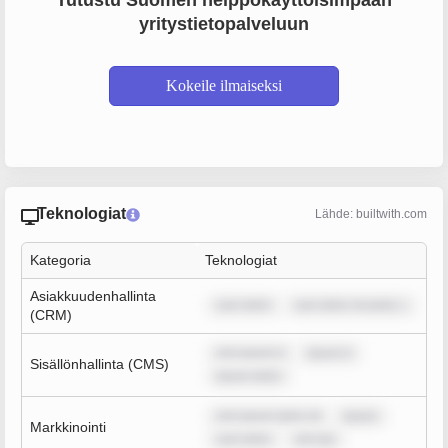
Tutustu Suomen helppokäyttöisimpään
yritystietopalveluun
Kokeile ilmaiseksi
Teknologiat
Lähde: builtwith.com
Kategoria
Teknologiat
Asiakkuudenhallinta
sum dolor
sum dolor sit amet, c
(CRM)
rem ipsum d
ipsum d
Sisällönhallinta (CMS)
ipsum dolor
rem ipsum dolor sit
ipsum
Markkinointi
sum dolor
rem ips