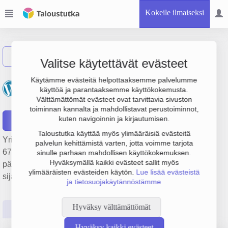
Kokeile ilmaiseksi
Näytä haku
Valitse käytettävät evästeet
Asianajotoimisto Osmo
Käytämme evästeitä helpottaaksemme palvelumme
käyttöä ja parantaaksemme käyttökokemusta.
Mäkinen Oy
Välttämättömät evästeet ovat tarvittavia sivuston
toiminnan kannalta ja mahdollistavat perustoiminnot,
kuten navigoinnin ja kirjautumisen.
Raportit
Taloustutka käyttää myös ylimääräisiä evästeitä
Yrityksen Asianajotoimisto Osmo Mäkinen Oy liikevaihto on
palvelun kehittämistä varten, jotta voimme tarjota
672 000 €, tulos 148 000 € ja henkilöstömäärä 4. Sen
sinulle parhaan mahdollisen käyttökokemuksen.
Hyväksymällä kaikki evästeet sallit myös
päätoimiala on Asianajotoimistot, perustamisvuosi 1978 ja
ylimääräisten evästeiden käytön.
Lue lisää evästeistä
sijainti Lahti. Yrityksen yhtiömuoto Osakeyhtiö (OY).
ja tietosuojakäytännöstämme
Hyväksy välttämättömät
Perustiedot
Tilinpäätösluvut
Päättäjätiedot
Hyväksy kaikki evästeet