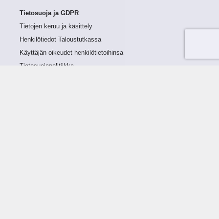
Tietosuoja ja GDPR
Tietojen keruu ja käsittely
Henkilötiedot Taloustutkassa
Käyttäjän oikeudet henkilötietoihinsa
Tietosuojapolitiikka
Tietoturvapolitiikka
Evästeet
Tutustu palveluun
Ratkaisut
Tietoa palvelusta
Luottorajan määrittely
Tunnusluvut
Maksuviiveet
Hinnasto
Päivitykset