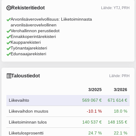
Rekisteritiedot
Lähde: YTJ, PRH
Arvonlisäverovelvollisuus: Liiketoiminnasta
arvonlisäverovelvollinen
Verohallinnon perustiedot
Ennakkoperintärekisteri
Kaupparekisteri
Työnantajarekisteri
Edunsaajarekisteri
Taloustiedot
Lähde: PRH
3/2025
3/2026
Liikevaihto
569 067 €
671 614 €
Liikevaihdon muutos
-10.1 %
18.0 %
Liiketoiminnan tulos
140 537 €
148 155 €
Liiketulosprosentti
24.7 %
22.1 %