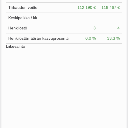
Tilikauden voitto
112 190 €
118 467 €
Keskipalkka / kk
Henkilöstö
3
4
Henkilöstömäärän kasvuprosentti
0.0 %
33.3 %
Liikevaihto