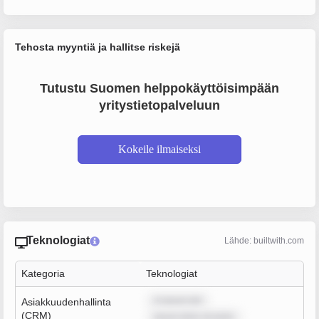
Tehosta myyntiä ja hallitse riskejä
Tutustu Suomen helppokäyttöisimpään
yritystietopalveluun
Kokeile ilmaiseksi
Teknologiat
Lähde: builtwith.com
Kategoria
Teknologiat
m ipsum dol
Asiakkuudenhallinta
(CRM)
ipsum dolor sit amet,