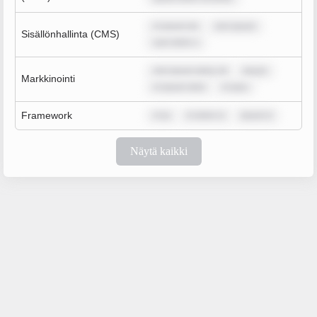
m ipsum do
rem ipsum
Sisällönhallinta (CMS)
sum dolor s
rem ipsum dolor sit
ipsum
Markkinointi
m ipsum dolo
m ipsu
Framework
m ip
m dolor si
ipsum d
Näytä kaikki