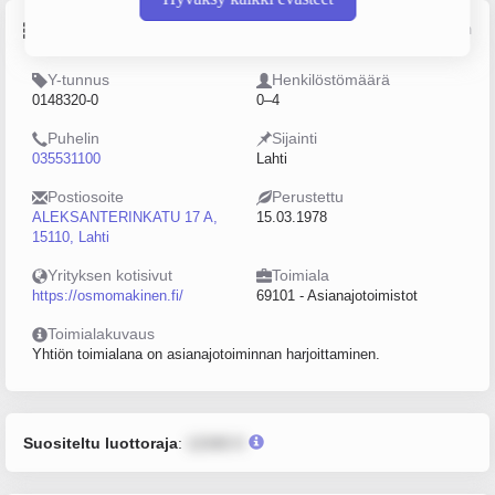
Perustiedot
Lähde: YTJ, PRH, Traficom
Y-tunnus
Henkilöstömäärä
0148320-0
0–4
Puhelin
Sijainti
035531100
Lahti
Postiosoite
Perustettu
ALEKSANTERINKATU 17 A,
15.03.1978
15110, Lahti
Yrityksen kotisivut
Toimiala
https://osmomakinen.fi/
69101 - Asianajotoimistot
Toimialakuvaus
Yhtiön toimialana on asianajotoiminnan harjoittaminen.
Suositeltu luottoraja
:
12345 €