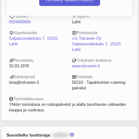
0148682-3
20–49
Puhelin
Sijainti
0504689689
Lahti
Käyntiosoite
Postiosoite
Salpausselänkatu 7, 15110,
c/o Tolvanen Oy
Lahti
Salpausselänkatu 7, 15110,
Lahti
Perustettu
Yrityksen kotisivut
15.03.1978
www.tolvanen.fi
Sähköposti
Toimiala
tiina@tolvanen.fi
56210 - Tapahtumien catering-
palvelut
Toimialakuvaus
Yhtiön toimialana on ruokapalvelut ja alalla tarvittavien välineiden
kauppa ja vuokraus.
Suositeltu luottoraja
:
12345 €