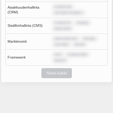
m ipsum dol
Asiakkuudenhallinta
(CRM)
sum dolor sit amet, c
m ipsum do
m ipsum
Sisällönhallinta (CMS)
ipsum dolor
ipsum dolor sit a
rem ipsu
Markkinointi
sum dolor
rem ips
rem i
m ipsum dolor
Framework
ipsum d
Näytä kaikki