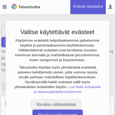
Kokeile ilmaiseksi
Tolvanen Oy
Näytä haku
Valitse käytettävät evästeet
Käytämme evästeitä helpottaaksemme palvelumme
Raportit
käyttöä ja parantaaksemme käyttökokemusta.
Välttämättömät evästeet ovat tarvittavia sivuston
Yrityksen Tolvanen Oy liikevaihto on 1.5 milj. €, tulos 28 000 €
toiminnan kannalta ja mahdollistavat perustoiminnot,
ja henkilöstömäärä 20. Sen päätoimiala on Tapahtumien
kuten navigoinnin ja kirjautumisen.
catering-palvelut, perustamisvuosi 1978 ja sijainti Lahti.
Taloustutka käyttää myös ylimääräisiä evästeitä
Yrityksen yhtiömuoto Osakeyhtiö (OY).
palvelun kehittämistä varten, jotta voimme tarjota
sinulle parhaan mahdollisen käyttökokemuksen.
Hyväksymällä kaikki evästeet sallit myös
Perustiedot
Tilinpäätösluvut
Päättäjätiedot
ylimääräisten evästeiden käytön.
Lue lisää evästeistä
ja tietosuojakäytännöstämme
Perustiedot
Lähde: YTJ, PRH, Traficom
Hyväksy välttämättömät
Hyväksy kaikki evästeet
Y-tunnus
Henkilöstömäärä