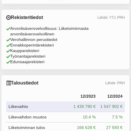
Rekisteritiedot
Lähde: YTJ, PRH
Arvonlisäverovelvollisuus: Liiketoiminnasta
arvonlisäverovelvollinen
Verohallinnon perustiedot
Ennakkoperintärekisteri
Kaupparekisteri
Työnantajarekisteri
Edunsaajarekisteri
Taloustiedot
Lähde: PRH
12/2023
12/2024
Liikevaihto
1 439 790 €
1 547 902 €
Liikevaihdon muutos
10.4 %
7.5 %
Liiketoiminnan tulos
166 628 €
27 593 €