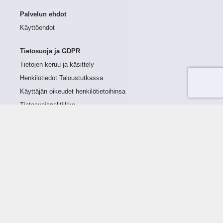
Palvelun ehdot
Käyttöehdot
Tietosuoja ja GDPR
Tietojen keruu ja käsittely
Henkilötiedot Taloustutkassa
Käyttäjän oikeudet henkilötietoihinsa
Tietosuojapolitiikka
Tietoturvapolitiikka
Evästeet
Tutustu palveluun
Ratkaisut
Tietoa palvelusta
Luottorajan määrittely
Tunnusluvut
Maksuviiveet