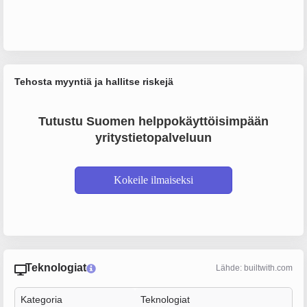
Tehosta myyntiä ja hallitse riskejä
Tutustu Suomen helppokäyttöisimpään
yritystietopalveluun
Kokeile ilmaiseksi
Teknologiat
Lähde: builtwith.com
Kategoria
Teknologiat