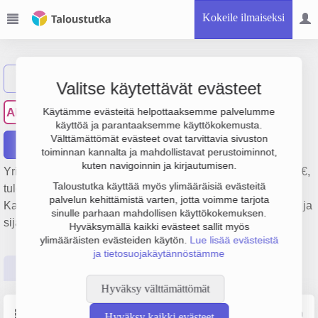
Kokeile ilmaiseksi
Näytä haku
Valitse käytettävät evästeet
Alestalon Mattokutomo Oy
AM
Käytämme evästeitä helpottaaksemme palvelumme
käyttöä ja parantaaksemme käyttökokemusta.
Välttämättömät evästeet ovat tarvittavia sivuston
Raportit
toiminnan kannalta ja mahdollistavat perustoiminnot,
kuten navigoinnin ja kirjautumisen.
Yrityksen Alestalon Mattokutomo Oy liikevaihto on 854 000 €,
Taloustutka käyttää myös ylimääräisiä evästeitä
tulos 85 000 € ja henkilöstömäärä 3. Sen päätoimiala on
palvelun kehittämistä varten, jotta voimme tarjota
Kankaiden ja lankojen tukkukauppa, perustamisvuosi 1978 ja
sinulle parhaan mahdollisen käyttökokemuksen.
sijainti Lahti. Yrityksen yhtiömuoto Osakeyhtiö (OY).
Hyväksymällä kaikki evästeet sallit myös
ylimääräisten evästeiden käytön.
Lue lisää evästeistä
ja tietosuojakäytännöstämme
Perustiedot
Tilinpäätösluvut
Päättäjätiedot
Hyväksy välttämättömät
Perustiedot
Lähde: YTJ, PRH, Traficom
Hyväksy kaikki evästeet