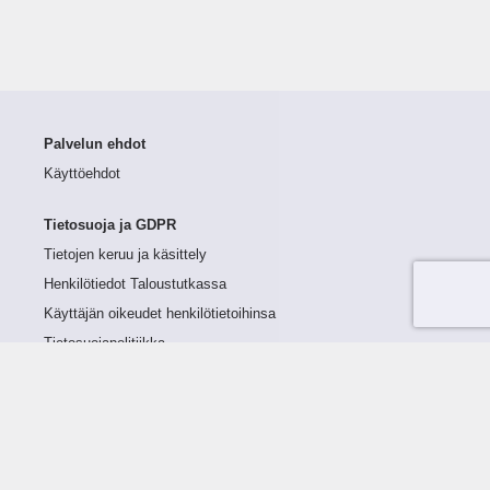
Palvelun ehdot
Käyttöehdot
Tietosuoja ja GDPR
Tietojen keruu ja käsittely
Henkilötiedot Taloustutkassa
Käyttäjän oikeudet henkilötietoihinsa
Tietosuojapolitiikka
Tietoturvapolitiikka
Evästeet
Tutustu palveluun
Ratkaisut