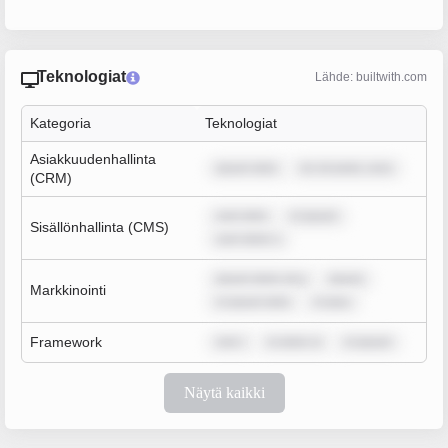
Teknologiat
Lähde: builtwith.com
Kategoria
Teknologiat
Asiakkuudenhallinta
ipsum dolo
lor sit amet, cons
(CRM)
sum dolo
m ipsum
Sisällönhallinta (CMS)
sum dolor s
ipsum dolor sit a
ipsum
Markkinointi
m ipsum dolo
m ipsu
Framework
rem i
m dolor si
m ipsum
Näytä kaikki