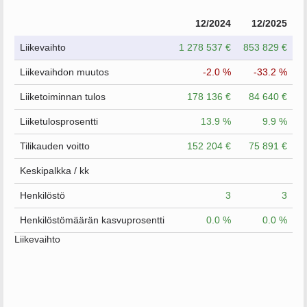
12/2024
12/2025
Liikevaihto
1 278 537 €
853 829 €
Liikevaihdon muutos
-2.0 %
-33.2 %
Liiketoiminnan tulos
178 136 €
84 640 €
Liiketulosprosentti
13.9 %
9.9 %
Tilikauden voitto
152 204 €
75 891 €
Keskipalkka / kk
Henkilöstö
3
3
Henkilöstömäärän kasvuprosentti
0.0 %
0.0 %
Liikevaihto