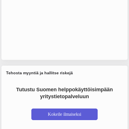
Tehosta myyntiä ja hallitse riskejä
Tutustu Suomen helppokäyttöisimpään
yritystietopalveluun
Kokeile ilmaiseksi