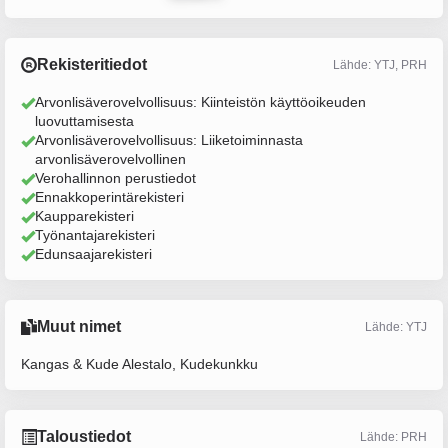
Rekisteritiedot
Lähde: YTJ, PRH
Arvonlisäverovelvollisuus: Kiinteistön käyttöoikeuden
luovuttamisesta
Arvonlisäverovelvollisuus: Liiketoiminnasta
arvonlisäverovelvollinen
Verohallinnon perustiedot
Ennakkoperintärekisteri
Kaupparekisteri
Työnantajarekisteri
Edunsaajarekisteri
Muut nimet
Lähde: YTJ
Kangas & Kude Alestalo, Kudekunkku
Taloustiedot
Lähde: PRH