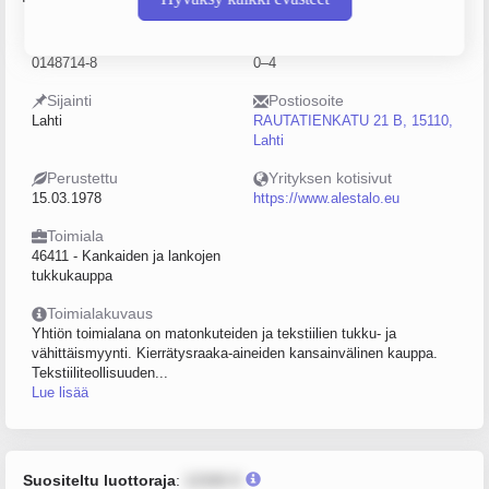
Y-tunnus
Henkilöstömäärä
0148714-8
0–4
Sijainti
Postiosoite
Lahti
RAUTATIENKATU 21 B, 15110,
Lahti
Perustettu
Yrityksen kotisivut
15.03.1978
https://www.alestalo.eu
Toimiala
46411 - Kankaiden ja lankojen
tukkukauppa
Toimialakuvaus
Yhtiön toimialana on matonkuteiden ja tekstiilien tukku- ja
vähittäismyynti. Kierrätysraaka-aineiden kansainvälinen kauppa.
Tekstiiliteollisuuden...
Lue lisää
Suositeltu luottoraja
:
12345 €