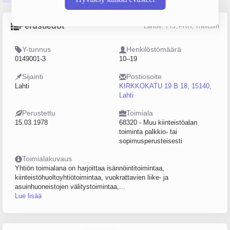
Perustiedot
Lähde: YTJ, PRH, Traficom
Y-tunnus
Henkilöstömäärä
0149001-3
10–19
Sijainti
Postiosoite
Lahti
KIRKKOKATU 19 B 18, 15140,
Lahti
Perustettu
Toimiala
15.03.1978
68320 - Muu kiinteistöalan
toiminta palkkio- tai
sopimusperusteisesti
Toimialakuvaus
Yhtiön toimialana on harjoittaa isännöintitoimintaa,
kiinteistöhuoltoyhtiötoimintaa, vuokrattavien liike- ja
asuinhuoneistojen välitystoimintaa,...
Lue lisää