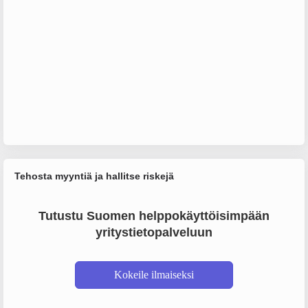
Tehosta myyntiä ja hallitse riskejä
Tutustu Suomen helppokäyttöisimpään
yritystietopalveluun
Kokeile ilmaiseksi