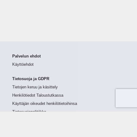
Palvelun ehdot
Käyttöehdot
Tietosuoja ja GDPR
Tietojen keruu ja käsittely
Henkilötiedot Taloustutkassa
Käyttäjän oikeudet henkilötietoihinsa
Tietosuojapolitiikka
Tietoturvapolitiikka
Evästeet