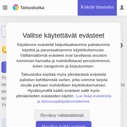
Kokeile ilmaiseksi
Näytä haku
Valitse käytettävät evästeet
Lahden Isännöitsijätoimisto
Käytämme evästeitä helpottaaksemme palvelumme
käyttöä ja parantaaksemme käyttökokemusta.
Oy
Välttämättömät evästeet ovat tarvittavia sivuston
toiminnan kannalta ja mahdollistavat perustoiminnot,
kuten navigoinnin ja kirjautumisen.
Raportit
Taloustutka käyttää myös ylimääräisiä evästeitä
Yrityksen Lahden Isännöitsijätoimisto Oy liikevaihto on 1.7
palvelun kehittämistä varten, jotta voimme tarjota
milj. €, tulos 71 000 € ja henkilöstömäärä 19. Sen päätoimiala
sinulle parhaan mahdollisen käyttökokemuksen.
Hyväksymällä kaikki evästeet sallit myös
on Muu kiinteistöalan toiminta palkkio- tai
ylimääräisten evästeiden käytön.
Lue lisää evästeistä
sopimusperusteisesti, perustamisvuosi 1978 ja sijainti Lahti.
ja tietosuojakäytännöstämme
Yrityksen yhtiömuoto Osakeyhtiö (OY).
Hyväksy välttämättömät
Perustiedot
Tilinpäätösluvut
Päättäjätiedot
Hyväksy kaikki evästeet