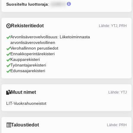
Suositeltu luottoraja
:
12345 €
Rekisteritiedot
Lähde: YTJ, PRH
Arvonlisäverovelvollisuus: Liiketoiminnasta
arvonlisäverovelvollinen
Verohallinnon perustiedot
Ennakkoperintärekisteri
Kaupparekisteri
Työnantajarekisteri
Edunsaajarekisteri
Muut nimet
Lähde: YTJ
LIT-Vuokrahuoneistot
Taloustiedot
Lähde: PRH