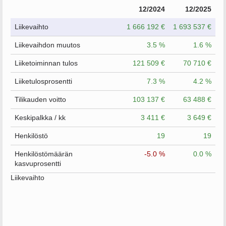
12/2024
12/2025
Liikevaihto
1 666 192 €
1 693 537 €
Liikevaihdon muutos
3.5 %
1.6 %
Liiketoiminnan tulos
121 509 €
70 710 €
Liiketulosprosentti
7.3 %
4.2 %
Tilikauden voitto
103 137 €
63 488 €
Keskipalkka / kk
3 411 €
3 649 €
Henkilöstö
19
19
Henkilöstömäärän
-5.0 %
0.0 %
kasvuprosentti
Liikevaihto