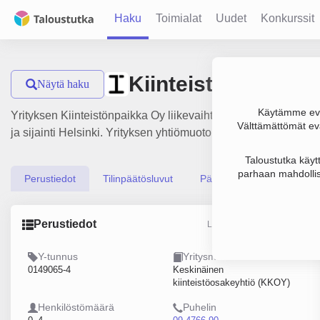
Haku
Toimialat
Uudet
Konkurssit
Kiinteistönpaikka 
Näytä haku
Käytämme evä
Yrityksen Kiinteistönpaikka Oy liikevaihto on 529 000 € ja tu
Välttämättömät evä
ja sijainti Helsinki. Yrityksen yhtiömuoto Keskinäinen kiinte
Taloustutka käyt
parhaan mahdollis
Perustiedot
Tilinpäätösluvut
Päättäjätiedot
Perustiedot
Lähde: YTJ, PRH, Traficom
Y-tunnus
Yritysmuoto
0149065-4
Keskinäinen
kiinteistöosakeyhtiö (KKOY)
Henkilöstömäärä
Puhelin