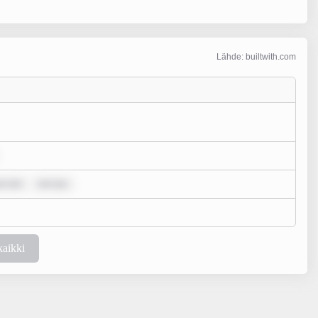
Lähde: builtwith.com
um dol
rem ips
kaikki