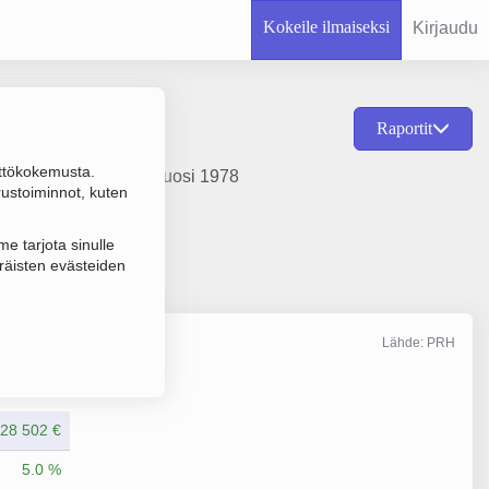
Kokeile ilmaiseksi
Kirjaudu
Raportit
ttökokemusta.
a hallinta, perustamisvuosi 1978
rustoiminnot, kuten
e tarjota sinulle
räisten evästeiden
Lähde: PRH
Liikevaihto
12/2018
28 502 €
5.0 %