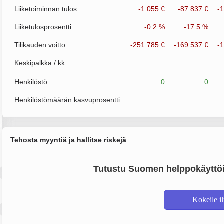
Liiketoiminnan tulos
-1 055 €
-87 837 €
-
Liiketulosprosentti
-0.2 %
-17.5 %
Tilikauden voitto
-251 785 €
-169 537 €
-
Keskipalkka / kk
Henkilöstö
0
0
Henkilöstömäärän kasvuprosentti
Tehosta myyntiä ja hallitse riskejä
Tutustu Suomen helppokäyttöi
Kokeile i