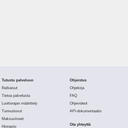
Tutustu palveluun
Ohjeistus
Ratkaisut
Ohjekirja
Tietoa palvelusta
FAQ
Luottorajan määrittely
Ohjevideot
Tunnusluvut
API-dokumentaatio
Maksuviiveet
Ota yhteyttä
Hinnasto