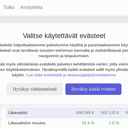
Tutka
Analytiikka
Oy
Valitse käytettävät evästeet
steitä helpottaaksemme palvelumme käyttöä ja parantaaksemme käy
los -104 000 €. Sen päätoimiala on Muu kiinteistöjen vuokraus j
steet ovat tarvittavia sivuston toiminnan kannalta ja mahdollistavat pe
istöosakeyhtiö (KKOY).
navigoinnin ja kirjautumisen.
tää myös ylimääräisiä evästeitä palvelun kehittämistä varten, jotta voimm
en käyttökokemuksen. Hyväksymällä kaikki evästeet sallit myös ylimää
käytön.
Lue lisää evästeistä ja tietosuojakäytännöstämme
Hyväksy välttämättömät
Hyväksy kaikki evästeet
Taloustiedot
12/2016
12/2017
Liikevaihto
498 048 €
503 120 €
5
Liikevaihdon muutos
15.4 %
1.0 %