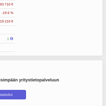
103 710 €
-19.6 %
119 210 €
1
simpään yritystietopalveluun
lmaiseksi