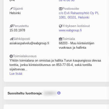
0–4
09 4766 90
Sijainti
Postiosoite
Helsinki
c/o Evli Rahastoyhtiö Oy PL
1081, 00101, Helsinki
Perustettu
Yrityksen kotisivut
15.03.1978
www.eabgroup.fi
Sähköposti
Toimiala
asiakaspalvelu@eabgroup.fi
68203 - Muu kiinteistöjen
vuokraus ja hallinta
Toimialakuvaus
Yhtiön toimialana on omistaa ja hallita Turun kaupungissa olevaa
tonttia, jonka kiinteistötunnus on 853-77-55-4, sekä tontilla
sijaitsevaa...
Lue lisää
Suositeltu luottoraja
:
12345 €