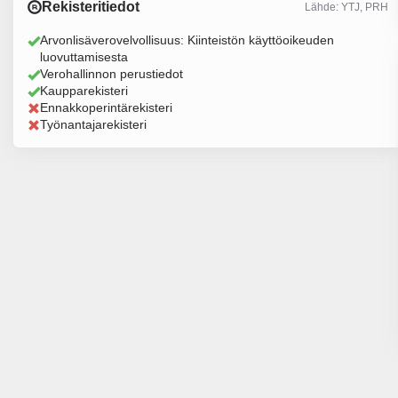
Rekisteritiedot
Lähde: YTJ, PRH
Arvonlisäverovelvollisuus: Kiinteistön käyttöoikeuden
luovuttamisesta
Verohallinnon perustiedot
Kaupparekisteri
Ennakkoperintärekisteri
Työnantajarekisteri