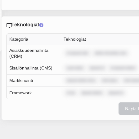
Teknologiat
Kategoria
Teknologiat
Asiakkuudenhallinta
m ipsum dol
dolor sit amet, con
(CRM)
Sisällönhallinta (CMS)
sum dolo
ipsum d
m ipsum dolor
Markkinointi
ipsum dolor sit a
rem ipsu
rem ips
Framework
m ip
ipsum dolor
ipsum d
Näytä 