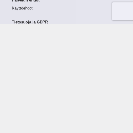
Palvelun ehdot
Käyttöehdot
Tietosuoja ja GDPR
Tietojen keruu ja käsittely
Henkilötiedot Taloustutkassa
Käyttäjän oikeudet henkilötietoihinsa
Tietosuojapolitiikka
Tietoturvapolitiikka
Evästeet
Tutustu palveluun
Ratkaisut
Tietoa palvelusta
Luottorajan määrittely
Tunnusluvut
Maksuviiveet
Hinnasto