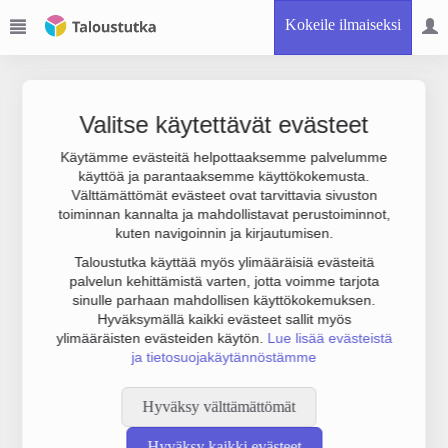
Kokeile ilmaiseksi
Valitse käytettävät evästeet
Käytämme evästeitä helpottaaksemme palvelumme
käyttöä ja parantaaksemme käyttökokemusta.
Joudumme käyttämään botinestovarmennusta sivustollamme.
Välttämättömät evästeet ovat tarvittavia sivuston
Suoritathan alla olevan varmistuksen.
toiminnan kannalta ja mahdollistavat perustoiminnot,
kuten navigoinnin ja kirjautumisen.
Taloustutka käyttää myös ylimääräisiä evästeitä
palvelun kehittämistä varten, jotta voimme tarjota
sinulle parhaan mahdollisen käyttökokemuksen.
Hyväksymällä kaikki evästeet sallit myös
ylimääräisten evästeiden käytön.
Lue lisää evästeistä
ja tietosuojakäytännöstämme
Hyväksy välttämättömät
Hyväksy kaikki evästeet