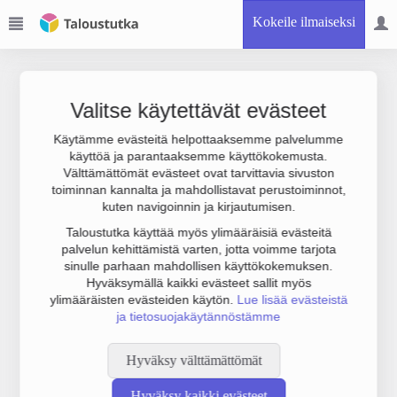
Kokeile ilmaiseksi
Valitse käytettävät evästeet
Käytämme evästeitä helpottaaksemme palvelumme
käyttöä ja parantaaksemme käyttökokemusta.
Joudumme käyttämään botinestovarmennusta sivustollamme.
Välttämättömät evästeet ovat tarvittavia sivuston
Suoritathan alla olevan varmistuksen.
toiminnan kannalta ja mahdollistavat perustoiminnot,
kuten navigoinnin ja kirjautumisen.
Taloustutka käyttää myös ylimääräisiä evästeitä
palvelun kehittämistä varten, jotta voimme tarjota
sinulle parhaan mahdollisen käyttökokemuksen.
Hyväksymällä kaikki evästeet sallit myös
ylimääräisten evästeiden käytön.
Lue lisää evästeistä
ja tietosuojakäytännöstämme
Hyväksy välttämättömät
Hyväksy kaikki evästeet