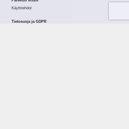
Palvelun ehdot
Käyttöehdot
Tietosuoja ja GDPR
Tietojen keruu ja käsittely
Henkilötiedot Taloustutkassa
Käyttäjän oikeudet henkilötietoihinsa
Tietosuojapolitiikka
Tietoturvapolitiikka
Evästeet
Tutustu palveluun
Ratkaisut
Tietoa palvelusta
Luottorajan määrittely
Tunnusluvut
Maksuviiveet
Hinnasto