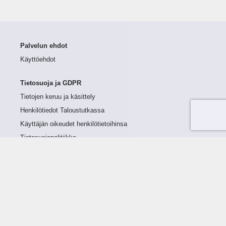
Palvelun ehdot
Käyttöehdot
Tietosuoja ja GDPR
Tietojen keruu ja käsittely
Henkilötiedot Taloustutkassa
Käyttäjän oikeudet henkilötietoihinsa
Tietosuojapolitiikka
Tietoturvapolitiikka
Evästeet
Tutustu palveluun
Ratkaisut
Tietoa palvelusta
Luottorajan määrittely