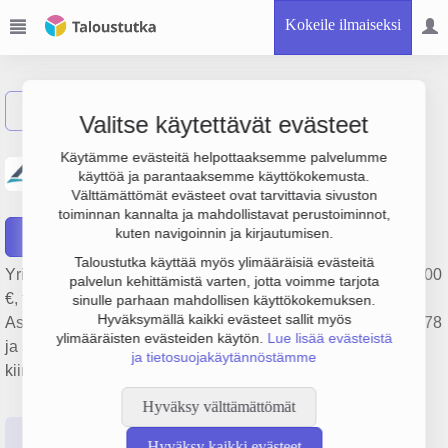
Kokeile ilmaiseksi
Näytä haku
Valitse käytettävät evästeet
Itä-Hämeen Maakuntatalo
Käytämme evästeitä helpottaaksemme palvelumme
käyttöä ja parantaaksemme käyttökokemusta.
Oy
Välttämättömät evästeet ovat tarvittavia sivuston
toiminnan kannalta ja mahdollistavat perustoiminnot,
kuten navigoinnin ja kirjautumisen.
Raportit
Taloustutka käyttää myös ylimääräisiä evästeitä
Yrityksen Itä-Hämeen Maakuntatalo Oy liikevaihto on 237 000
palvelun kehittämistä varten, jotta voimme tarjota
€, tulos -45 000 € ja henkilöstömäärä 0. Sen päätoimiala on
sinulle parhaan mahdollisen käyttökokemuksen.
Hyväksymällä kaikki evästeet sallit myös
Asuntojen ja asuinkiinteistöjen hallinta, perustamisvuosi 1978
ylimääräisten evästeiden käytön.
Lue lisää evästeistä
ja sijainti Lahti. Yrityksen yhtiömuoto Keskinäinen
ja tietosuojakäytännöstämme
kiinteistöosakeyhtiö (KKOY).
Hyväksy välttämättömät
Perustiedot
Tilinpäätösluvut
Päättäjätiedot
Hyväksy kaikki evästeet