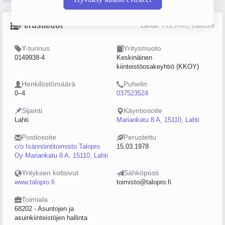
Perustiedot
Lähde: YTJ, PRH, Traficom
Y-tunnus
Yritysmuoto
0149938-4
Keskinäinen
kiinteistöosakeyhtiö (KKOY)
Henkilöstömäärä
Puhelin
0–4
037523524
Sijainti
Käyntiosoite
Lahti
Mariankatu 8 A, 15110, Lahti
Postiosoite
Perustettu
c/o Isännöintitoimisto Talopro
15.03.1978
Oy Mariankatu 8 A, 15110, Lahti
Yrityksen kotisivut
Sähköposti
www.talopro.fi
toimisto@talopro.fi
Toimiala
68202 - Asuntojen ja
asuinkiinteistöjen hallinta