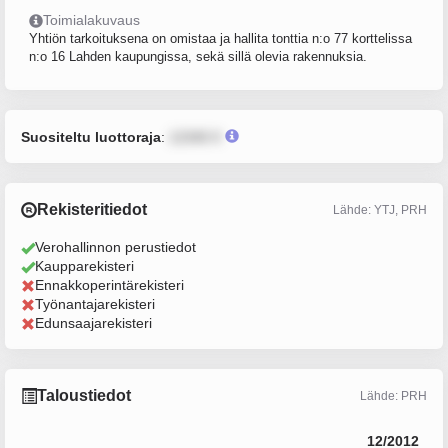
Toimialakuvaus
Yhtiön tarkoituksena on omistaa ja hallita tonttia n:o 77 korttelissa
n:o 16 Lahden kaupungissa, sekä sillä olevia rakennuksia.
Suositeltu luottoraja
:
12345 €
Rekisteritiedot
Lähde: YTJ, PRH
Verohallinnon perustiedot
Kaupparekisteri
Ennakkoperintärekisteri
Työnantajarekisteri
Edunsaajarekisteri
Taloustiedot
Lähde: PRH
12/2012