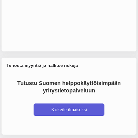
Tehosta myyntiä ja hallitse riskejä
Tutustu Suomen helppokäyttöisimpään
yritystietopalveluun
Kokeile ilmaiseksi