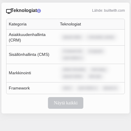
Teknologiat
Lähde: builtwith.com
Kategoria
Teknologiat
Asiakkuudenhallinta
ipsum dolo
r sit amet, conse
(CRM)
m ipsum do
m ipsum
Sisällönhallinta (CMS)
sum dolor s
dolor sit amet
rem ipsu
Markkinointi
ipsum dolor
rem ips
Framework
rem i
sum dolor s
ipsum d
Näytä kaikki