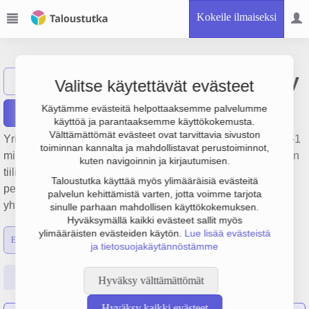
Kokeile ilmaiseksi
Lammin Betoni Oy
Näytä haku
Valitse käytettävät evästeet
Käytämme evästeitä helpottaaksemme palvelumme
Raportit
käyttöä ja parantaaksemme käyttökokemusta.
Välttämättömät evästeet ovat tarvittavia sivuston
Yrityksen Lammin Betoni Oy liikevaihto on 9.4 milj. €, tulos -1
toiminnan kannalta ja mahdollistavat perustoiminnot,
milj. € ja henkilöstömäärä 47. Sen päätoimiala on Poltettujen
kuten navigoinnin ja kirjautumisen.
tiilien ja muun rakennuskeramiikan valmistus,
Taloustutka käyttää myös ylimääräisiä evästeitä
perustamisvuosi 1978 ja sijainti Hämeenlinna. Yrityksen
palvelun kehittämistä varten, jotta voimme tarjota
yhtiömuoto Osakeyhtiö (OY).
sinulle parhaan mahdollisen käyttökokemuksen.
Hyväksymällä kaikki evästeet sallit myös
ylimääräisten evästeiden käytön.
Lue lisää evästeistä
Emon luvut
Konsernin luvut
ja tietosuojakäytännöstämme
Perustiedot
Tilinpäätösluvut
Päättäjätiedot
Hyväksy välttämättömät
Hyväksy kaikki evästeet