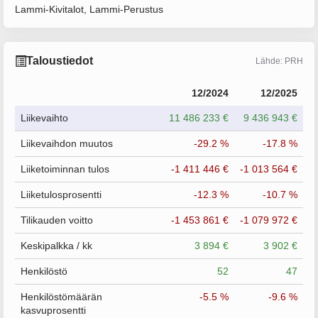
Lammi-Kivitalot, Lammi-Perustus
Taloustiedot
Lähde: PRH
12/2024
12/2025
Liikevaihto
11 486 233 €
9 436 943 €
Liikevaihdon muutos
-29.2 %
-17.8 %
Liiketoiminnan tulos
-1 411 446 €
-1 013 564 €
Liiketulosprosentti
-12.3 %
-10.7 %
Tilikauden voitto
-1 453 861 €
-1 079 972 €
Keskipalkka / kk
3 894 €
3 902 €
Henkilöstö
52
47
Henkilöstömäärän
-5.5 %
-9.6 %
kasvuprosentti