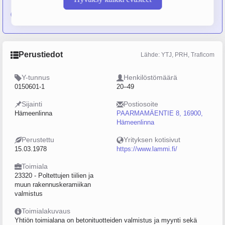
Lammi-Perustus Oy
on sulautunut yritykseen Lammin
Betoni Oy
Perustiedot
Lähde: YTJ, PRH, Traficom
Y-tunnus
Henkilöstömäärä
0150601-1
20–49
Sijainti
Postiosoite
Hämeenlinna
PAARMAMÄENTIE 8, 16900,
Hämeenlinna
Perustettu
Yrityksen kotisivut
15.03.1978
https://www.lammi.fi/
Toimiala
23320 - Poltettujen tiilien ja
muun rakennuskeramiikan
valmistus
Toimialakuvaus
Yhtiön toimialana on betonituotteiden valmistus ja myynti sekä