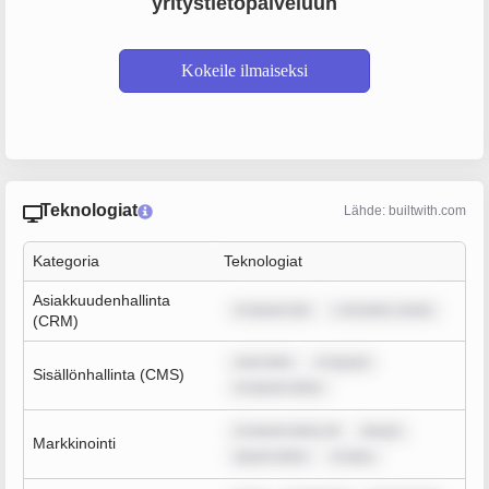
yritystietopalveluun
Kokeile ilmaiseksi
Teknologiat
Lähde: builtwith.com
Kategoria
Teknologiat
Asiakkuudenhallinta
m ipsum dol
r sit amet, conse
(CRM)
sum dolo
m ipsum
Sisällönhallinta (CMS)
m ipsum dolor
m ipsum dolor sit
ipsum
Markkinointi
ipsum dolor
m ipsu