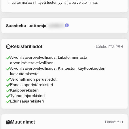
muu toimialaan liittyvä tuotemyynti ja palvelutoiminta.
Suositeltu luottoraja
:
12345 €
Rekisteritiedot
Lähde: YTJ, PRH
Arvonlisäverovelvollisuus: Liiketoiminnasta
arvonlisäverovelvollinen
Arvonlisäverovelvollisuus: Kiinteistön käyttöoikeuden
luovuttamisesta
Verohallinnon perustiedot
Ennakkoperintärekisteri
Kaupparekisteri
Työnantajarekisteri
Edunsaajarekisteri
Muut nimet
Lähde: YTJ