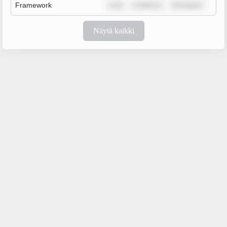
Framework
m ip
m dolor si
rem ipsum
Näytä kaikki