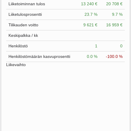
Liiketoiminnan tulos
13 240 €
20 708 €
Liiketulosprosentti
23.7 %
9.7 %
Tilikauden voitto
9 621 €
16 959 €
Keskipalkka / kk
Henkilöstö
1
0
Henkilöstömäärän kasvuprosentti
0.0 %
-100.0 %
Liikevaihto