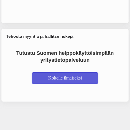
Tehosta myyntiä ja hallitse riskejä
Tutustu Suomen helppokäyttöisimpään
yritystietopalveluun
Kokeile ilmaiseksi