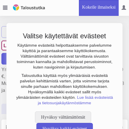
Kokeile ilmaiseksi
Näytä haku
Valitse käytettävät evästeet
Loukonlahden Puotitalo Oy
LP
Käytämme evästeitä helpottaaksemme palvelumme
käyttöä ja parantaaksemme käyttökokemusta.
Välttämättömät evästeet ovat tarvittavia sivuston
Raportit
toiminnan kannalta ja mahdollistavat perustoiminnot,
kuten navigoinnin ja kirjautumisen.
Yrityksen Loukonlahden Puotitalo Oy liikevaihto on 214 000
Taloustutka käyttää myös ylimääräisiä evästeitä
€, tulos 21 000 € ja henkilöstömäärä 0. Sen päätoimiala on
palvelun kehittämistä varten, jotta voimme tarjota
Muu kiinteistöjen vuokraus ja hallinta, perustamisvuosi 1978
sinulle parhaan mahdollisen käyttökokemuksen.
ja sijainti Pirkkala. Yrityksen yhtiömuoto Osakeyhtiö (OY).
Hyväksymällä kaikki evästeet sallit myös
ylimääräisten evästeiden käytön.
Lue lisää evästeistä
ja tietosuojakäytännöstämme
Perustiedot
Tilinpäätösluvut
Päättäjätiedot
Hyväksy välttämättömät
Perustiedot
Lähde: YTJ, PRH, Traficom
Hyväksy kaikki evästeet