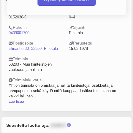
Y-tunnus
Henkilöstömäärä
0152036-6
0–4
Puhelin
Sijainti
0409001700
Pirkkala
Postiosoite
Perustettu
Elinantie 30, 33950, Pirkkala
15.03.1978
Toimiala
68203 - Muu kiinteistöjen
vuokraus ja hallinta
Toimialakuvaus
Yhtiön toimiala on omistaa ja hallita kiinteistöjä, osakkeita ja
arvopapereita sekä käydä niillä kauppaa. Lisäksi toimialana on
kaikki laillinen...
Lue lisää
Suositeltu luottoraja
:
12345 €