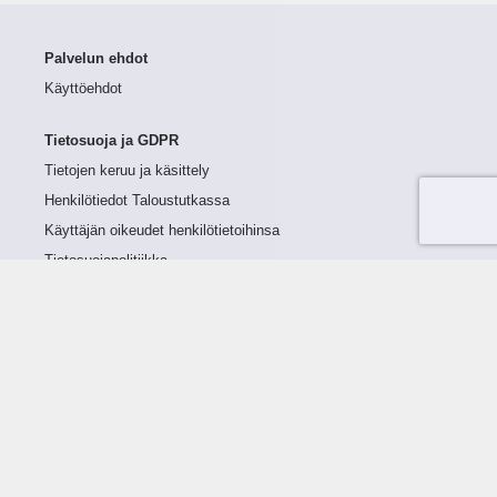
Palvelun ehdot
Käyttöehdot
Tietosuoja ja GDPR
Tietojen keruu ja käsittely
Henkilötiedot Taloustutkassa
Käyttäjän oikeudet henkilötietoihinsa
Tietosuojapolitiikka
Tietoturvapolitiikka
Evästeet
Tutustu palveluun
Ratkaisut
Tietoa palvelusta
Luottorajan määrittely
Tunnusluvut