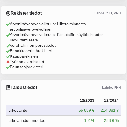
Rekisteritiedot
Lähde: YTJ, PRH
Arvonlisäverovelvollisuus: Liiketoiminnasta
arvonlisäverovelvollinen
Arvonlisäverovelvollisuus: Kiinteistön käyttöoikeuden
luovuttamisesta
Verohallinnon perustiedot
Ennakkoperintärekisteri
Kaupparekisteri
Työnantajarekisteri
Edunsaajarekisteri
Taloustiedot
Lähde: PRH
12/2023
12/2024
Liikevaihto
55 889 €
214 381 €
Liikevaihdon muutos
1.2 %
283.6 %