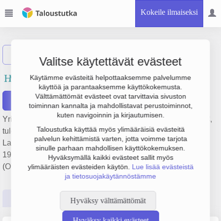
Kokeile ilmaiseksi
Näytä haku
Valitse käytettävät evästeet
Hämeen Monitoimitilit Oy
Käytämme evästeitä helpottaaksemme palvelumme
käyttöä ja parantaaksemme käyttökokemusta.
Välttämättömät evästeet ovat tarvittavia sivuston
Raportit
toiminnan kannalta ja mahdollistavat perustoiminnot,
kuten navigoinnin ja kirjautumisen.
Yrityksen Hämeen Monitoimitilit Oy liikevaihto on 217 000 €,
Taloustutka käyttää myös ylimääräisiä evästeitä
tulos 32 000 € ja henkilöstömäärä 3. Sen päätoimiala on
palvelun kehittämistä varten, jotta voimme tarjota
Laskentatoimi, kirjanpito ja veroneuvonta, perustamisvuosi
sinulle parhaan mahdollisen käyttökokemuksen.
1978 ja sijainti Riihimäki. Yrityksen yhtiömuoto Osakeyhtiö
Hyväksymällä kaikki evästeet sallit myös
(OY).
ylimääräisten evästeiden käytön.
Lue lisää evästeistä
ja tietosuojakäytännöstämme
Perustiedot
Tilinpäätösluvut
Päättäjätiedot
Hyväksy välttämättömät
Hyväksy kaikki evästeet