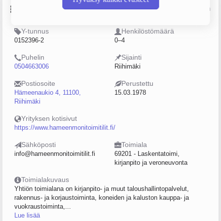
Perustiedot
Lähde: YTJ, PRH, Traficom
Y-tunnus
Henkilöstömäärä
0152396-2
0–4
Puhelin
Sijainti
0504663006
Riihimäki
Postiosoite
Perustettu
Hämeenaukio 4, 11100,
15.03.1978
Riihimäki
Yrityksen kotisivut
https://www.hameenmonitoimitilit.fi/
Sähköposti
Toimiala
info@hameenmonitoimitilit.fi
69201 - Laskentatoimi,
kirjanpito ja veroneuvonta
Toimialakuvaus
Yhtiön toimialana on kirjanpito- ja muut taloushallintopalvelut,
rakennus- ja korjaustoiminta, koneiden ja kaluston kauppa- ja
vuokraustoiminta,...
Lue lisää