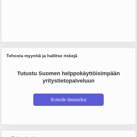
Tehosta myyntiä ja hallitse riskejä
Tutustu Suomen helppokäyttöisimpään
yritystietopalveluun
Kokeile ilmaiseksi