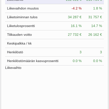
Liikevaihdon muutos
-4.2 %
1.8 %
Liiketoiminnan tulos
34 287 €
31 757 €
Liiketulosprosentti
16.1 %
14.7 %
Tilikauden voitto
27 732 €
26 162 €
Keskipalkka / kk
Henkilöstö
3
3
Henkilöstömäärän kasvuprosentti
0.0 %
0.0 %
Liikevaihto