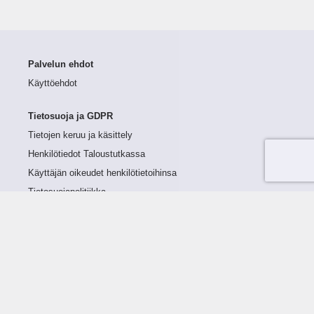
Palvelun ehdot
Käyttöehdot
Tietosuoja ja GDPR
Tietojen keruu ja käsittely
Henkilötiedot Taloustutkassa
Käyttäjän oikeudet henkilötietoihinsa
Tietosuojapolitiikka
Tietoturvapolitiikka
Evästeet
Tutustu palveluun
Ratkaisut
Tietoa palvelusta
Luottorajan määrittely