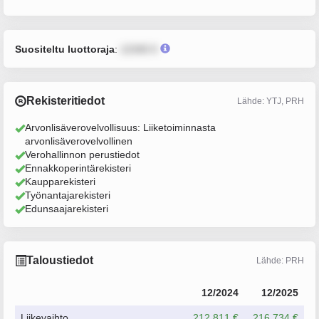
Suositeltu luottoraja
:
12345 €
Rekisteritiedot
Lähde: YTJ, PRH
Arvonlisäverovelvollisuus: Liiketoiminnasta
arvonlisäverovelvollinen
Verohallinnon perustiedot
Ennakkoperintärekisteri
Kaupparekisteri
Työnantajarekisteri
Edunsaajarekisteri
Taloustiedot
Lähde: PRH
12/2024
12/2025
Liikevaihto
212 811 €
216 734 €