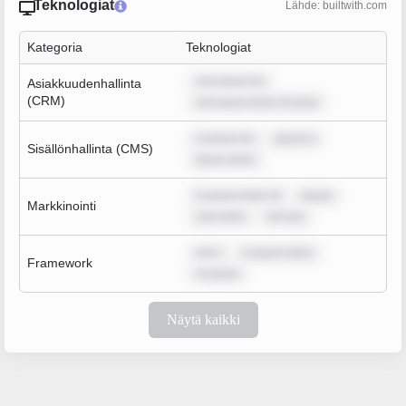
Teknologiat
Lähde: builtwith.com
Kategoria
Teknologiat
rem ipsum do
Asiakkuudenhallinta
(CRM)
rem ipsum dolor sit amet
m ipsum do
ipsum d
Sisällönhallinta (CMS)
ipsum dolor
m ipsum dolor sit
ipsum
Markkinointi
sum dolor
rem ips
rem i
m ipsum dolor
Framework
m ipsum
Näytä kaikki