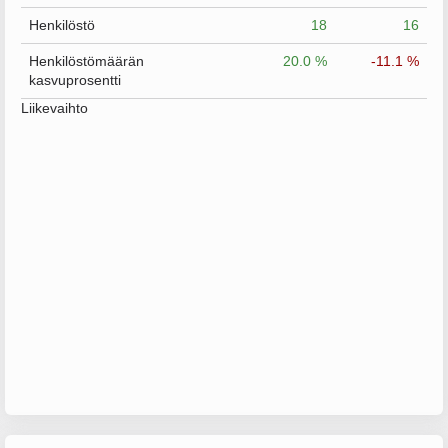
Henkilöstö
18
16
Henkilöstömäärän
20.0 %
-11.1 %
kasvuprosentti
Liikevaihto