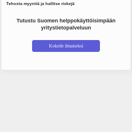
Tehosta myyntiä ja hallitse riskejä
Tutustu Suomen helppokäyttöisimpään
yritystietopalveluun
Kokeile ilmaiseksi