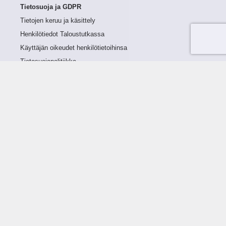
Tietosuoja ja GDPR
Tietojen keruu ja käsittely
Henkilötiedot Taloustutkassa
Käyttäjän oikeudet henkilötietoihinsa
Tietosuojapolitiikka
Tietoturvapolitiikka
Evästeet
Tutustu palveluun
Ratkaisut
Tietoa palvelusta
Luottorajan määrittely
Tunnusluvut
Maksuviiveet
Hinnasto
Päivitykset
Ohjeistus