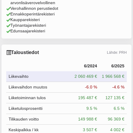
arvonlisäverovelvollinen
Verohallinnon perustiedot
Ennakkoperintärekisteri
Kaupparekisteri
Työnantajarekisteri
Edunsaajarekisteri
Taloustiedot
Lähde: PRH
6/2024
6/2025
Liikevaihto
2 060 469 €
1 966 568 €
Liikevaihdon muutos
-6.0 %
-4.6 %
Liiketoiminnan tulos
195 487 €
127 135 €
Liiketulosprosentti
9.5 %
6.5 %
Tilikauden voitto
149 988 €
96 369 €
Keskipalkka / kk
3 507 €
4 002 €