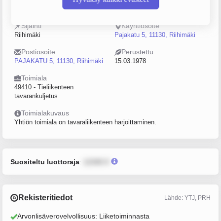
0152481-8
10–19
Sijainti
Käyntiosoite
Riihimäki
Pajakatu 5, 11130, Riihimäki
Postiosoite
Perustettu
PAJAKATU 5, 11130, Riihimäki
15.03.1978
Toimiala
49410 - Tieliikenteen
tavarankuljetus
Toimialakuvaus
Yhtiön toimiala on tavaraliikenteen harjoittaminen.
Suositeltu luottoraja
:
12345 €
Rekisteritiedot
Lähde: YTJ, PRH
Arvonlisäverovelvollisuus: Liiketoiminnasta