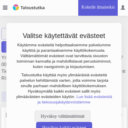
Kokeile ilmaiseksi
Riihimäenkiito Oy
Näytä haku
R
Valitse käytettävät evästeet
Käytämme evästeitä helpottaaksemme palvelumme
Raportit
käyttöä ja parantaaksemme käyttökokemusta.
Välttämättömät evästeet ovat tarvittavia sivuston
Yrityksen Riihimäenkiito Oy liikevaihto on 2 milj. €, tulos 127
toiminnan kannalta ja mahdollistavat perustoiminnot,
000 € ja henkilöstömäärä 16. Sen päätoimiala on
kuten navigoinnin ja kirjautumisen.
Tieliikenteen tavarankuljetus, perustamisvuosi 1978 ja sijainti
Taloustutka käyttää myös ylimääräisiä evästeitä
Riihimäki. Yrityksen yhtiömuoto Osakeyhtiö (OY).
palvelun kehittämistä varten, jotta voimme tarjota
sinulle parhaan mahdollisen käyttökokemuksen.
Hyväksymällä kaikki evästeet sallit myös
Perustiedot
Tilinpäätösluvut
Päättäjätiedot
ylimääräisten evästeiden käytön.
Lue lisää evästeistä
ja tietosuojakäytännöstämme
Perustiedot
Lähde: YTJ, PRH, Traficom
Hyväksy välttämättömät
Hyväksy kaikki evästeet
Y-tunnus
Henkilöstömäärä