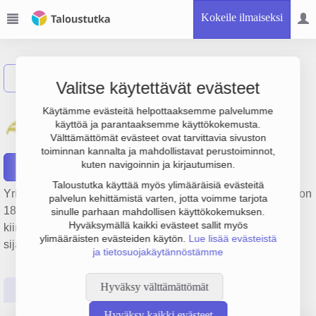
Kokeile ilmaiseksi
Näytä haku
Valitse käytettävät evästeet
Ruoveden Haapasaaren
Käytämme evästeitä helpottaaksemme palvelumme
käyttöä ja parantaaksemme käyttökokemusta.
Kiinteistö Oy
Välttämättömät evästeet ovat tarvittavia sivuston
toiminnan kannalta ja mahdollistavat perustoiminnot,
kuten navigoinnin ja kirjautumisen.
Raportit
Taloustutka käyttää myös ylimääräisiä evästeitä
Yrityksen Ruoveden Haapasaaren Kiinteistö Oy liikevaihto on
palvelun kehittämistä varten, jotta voimme tarjota
189 000 € ja tulos -52 000 €. Sen päätoimiala on Muu
sinulle parhaan mahdollisen käyttökokemuksen.
Hyväksymällä kaikki evästeet sallit myös
kiinteistöjen vuokraus ja hallinta, perustamisvuosi 1978 ja
ylimääräisten evästeiden käytön.
Lue lisää evästeistä
sijainti Ruovesi. Yrityksen yhtiömuoto Osakeyhtiö (OY).
ja tietosuojakäytännöstämme
Hyväksy välttämättömät
Perustiedot
Tilinpäätösluvut
Päättäjätiedot
Hyväksy kaikki evästeet