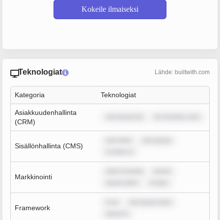
Kokeile ilmaiseksi
Teknologiat
Lähde: builtwith.com
Kategoria
Teknologiat
Asiakkuudenhallinta
rem ipsum do
lor sit amet, cons
(CRM)
sum dolo
rem ipsum
Sisällönhallinta (CMS)
m dolor si
dolor sit amet
ipsum
Markkinointi
ipsum dolor
m ipsu
m ip
rem ipsum dolo
Framework
ipsum d