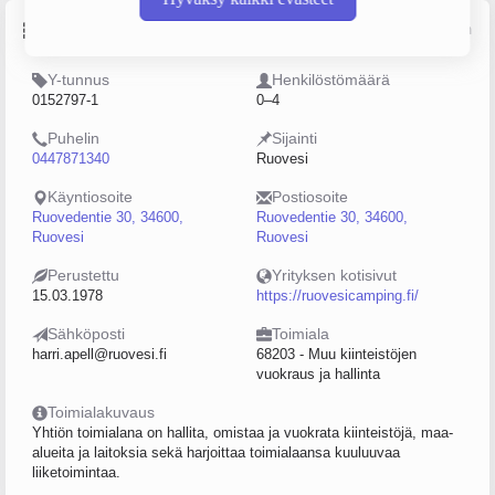
Perustiedot
Lähde: YTJ, PRH, Traficom
Y-tunnus
Henkilöstömäärä
0152797-1
0–4
Puhelin
Sijainti
0447871340
Ruovesi
Käyntiosoite
Postiosoite
Ruovedentie 30, 34600,
Ruovedentie 30, 34600,
Ruovesi
Ruovesi
Perustettu
Yrityksen kotisivut
15.03.1978
https://ruovesicamping.fi/
Sähköposti
Toimiala
harri.apell@ruovesi.fi
68203 - Muu kiinteistöjen
vuokraus ja hallinta
Toimialakuvaus
Yhtiön toimialana on hallita, omistaa ja vuokrata kiinteistöjä, maa-
alueita ja laitoksia sekä harjoittaa toimialaansa kuuluuvaa
liiketoimintaa.