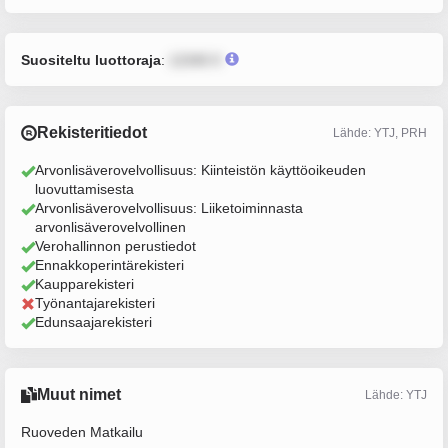
Suositeltu luottoraja
:
12345 €
Rekisteritiedot
Lähde: YTJ, PRH
Arvonlisäverovelvollisuus: Kiinteistön käyttöoikeuden
luovuttamisesta
Arvonlisäverovelvollisuus: Liiketoiminnasta
arvonlisäverovelvollinen
Verohallinnon perustiedot
Ennakkoperintärekisteri
Kaupparekisteri
Työnantajarekisteri
Edunsaajarekisteri
Muut nimet
Lähde: YTJ
Ruoveden Matkailu