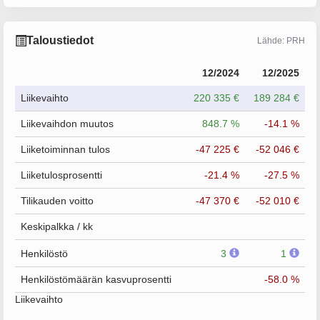
Taloustiedot
Lähde: PRH
12/2024
12/2025
Liikevaihto
220 335 €
189 284 €
Liikevaihdon muutos
848.7 %
-14.1 %
Liiketoiminnan tulos
-47 225 €
-52 046 €
Liiketulosprosentti
-21.4 %
-27.5 %
Tilikauden voitto
-47 370 €
-52 010 €
Keskipalkka / kk
Henkilöstö
3
1
Henkilöstömäärän kasvuprosentti
-58.0 %
Liikevaihto