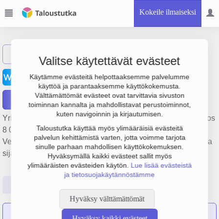
Kokeile ilmaiseksi
Näytä haku
Valitse käytettävät evästeet
Osuuskunta Vesijako
Käytämme evästeitä helpottaaksemme palvelumme
käyttöä ja parantaaksemme käyttökokemusta.
Välttämättömät evästeet ovat tarvittavia sivuston
Raportit
toiminnan kannalta ja mahdollistavat perustoiminnot,
kuten navigoinnin ja kirjautumisen.
Yrityksen Osuuskunta Vesijako liikevaihto on 264 000 €, tulos
Taloustutka käyttää myös ylimääräisiä evästeitä
8 000 € ja henkilöstömäärä 1. Sen päätoimiala on
palvelun kehittämistä varten, jotta voimme tarjota
Vedenhankinta, puhdistus ja jakelu, perustamisvuosi 1978 ja
sinulle parhaan mahdollisen käyttökokemuksen.
sijainti Ruovesi. Yrityksen yhtiömuoto Osuuskunta (OS).
Hyväksymällä kaikki evästeet sallit myös
ylimääräisten evästeiden käytön.
Lue lisää evästeistä
ja tietosuojakäytännöstämme
Perustiedot
Tilinpäätösluvut
Päättäjätiedot
Hyväksy välttämättömät
Mustajärven vesiosuuskunta
on sulautunut yritykseen
Hyväksy kaikki evästeet