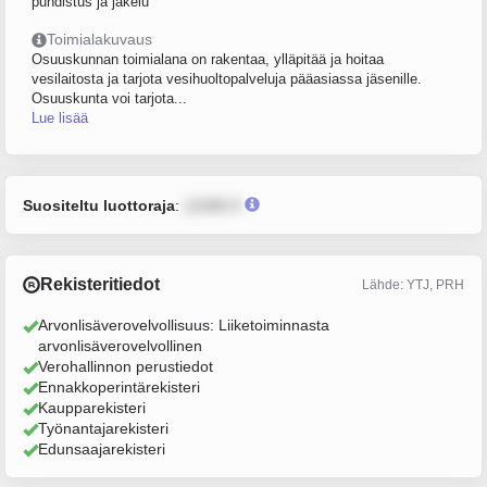
puhdistus ja jakelu
Toimialakuvaus
Osuuskunnan toimialana on rakentaa, ylläpitää ja hoitaa
vesilaitosta ja tarjota vesihuoltopalveluja pääasiassa jäsenille.
Osuuskunta voi tarjota...
Lue lisää
Suositeltu luottoraja
:
12345 €
Rekisteritiedot
Lähde: YTJ, PRH
Arvonlisäverovelvollisuus: Liiketoiminnasta
arvonlisäverovelvollinen
Verohallinnon perustiedot
Ennakkoperintärekisteri
Kaupparekisteri
Työnantajarekisteri
Edunsaajarekisteri