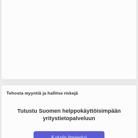
Tehosta myyntiä ja hallitse riskejä
Tutustu Suomen helppokäyttöisimpään
yritystietopalveluun
Kokeile ilmaiseksi