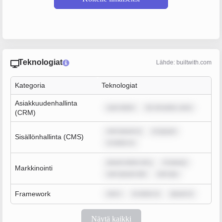
Teknologiat
Lähde: builtwith.com
Kategoria
Teknologiat
Asiakkuudenhallinta
sum dolor
lor sit amet, cons
(CRM)
rem ipsum d
m ipsum
Sisällönhallinta (CMS)
m dolor si
ipsum dolor sit a
m ipsum
Markkinointi
rem ipsum dol
rem ips
Framework
rem i
m dolor si
ipsum d
Näytä kaikki