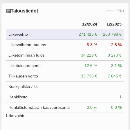
Taloustiedot
Lähde: PRH
12/2024
12/2025
Liikevaihto
271 415 €
263 798 €
Liikevaihdon muutos
-5.3 %
-2.8 %
Liiketoiminnan tulos
34 229 €
8 270 €
Liiketulosprosentti
12.6 %
3.1 %
Tilikauden voitto
33 736 €
7 045 €
Keskipalkka / kk
Henkilöstö
1
1
Henkilöstömäärän kasvuprosentti
0.0 %
0.0 %
Liikevaihto