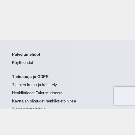
Palvelun ehdot
Käyttöehdot
Tietosuoja ja GDPR
Tietojen keruu ja käsittely
Henkilötiedot Taloustutkassa
Käyttäjän oikeudet henkilötietoihinsa
Tietosuojapolitiikka
Tietoturvapolitiikka
Evästeet