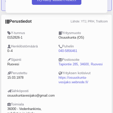
Osuuskunta Vesijako
Perustiedot
Lähde: YTJ, PRH, Traficom
Y-tunnus
Yritysmuoto
0152826-1
Osuuskunta (OS)
Henkilöstömäärä
Puhelin
0–4
040-5856461
Sijainti
Postiosoite
Ruovesi
Tapiontie 285, 34600, Ruovesi
Perustettu
Yrityksen kotisivut
15.03.1978
https://osuuskunta-
vesijako.webnode.fi/
Sähköposti
osuuskuntavesijako@gmail.com
Toimiala
36000 - Vedenhankinta,