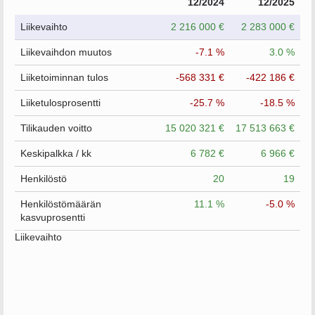
12/2024
12/2025
Liikevaihto
2 216 000 €
2 283 000 €
Liikevaihdon muutos
-7.1 %
3.0 %
Liiketoiminnan tulos
-568 331 €
-422 186 €
Liiketulosprosentti
-25.7 %
-18.5 %
Tilikauden voitto
15 020 321 €
17 513 663 €
Keskipalkka / kk
6 782 €
6 966 €
Henkilöstö
20
19
Henkilöstömäärän
11.1 %
-5.0 %
kasvuprosentti
Liikevaihto