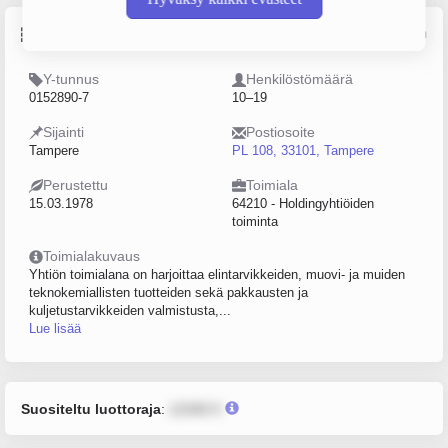
Perustiedot
Lähde: YTJ, PRH, Traficom
Y-tunnus
Henkilöstömäärä
0152890-7
10–19
Sijainti
Postiosoite
Tampere
PL 108, 33101, Tampere
Perustettu
Toimiala
15.03.1978
64210 - Holdingyhtiöiden
toiminta
Toimialakuvaus
Yhtiön toimialana on harjoittaa elintarvikkeiden, muovi- ja muiden
teknokemiallisten tuotteiden sekä pakkausten ja
kuljetustarvikkeiden valmistusta,...
Lue lisää
Suositeltu luottoraja
:
12345 €