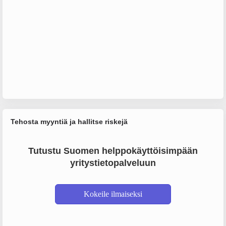
Tehosta myyntiä ja hallitse riskejä
Tutustu Suomen helppokäyttöisimpään
yritystietopalveluun
Kokeile ilmaiseksi