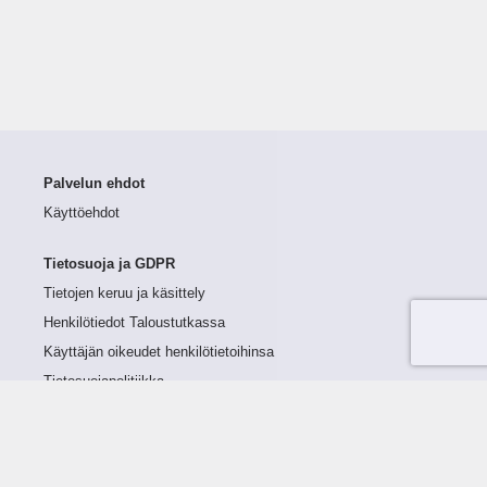
Palvelun ehdot
Käyttöehdot
Tietosuoja ja GDPR
Tietojen keruu ja käsittely
Henkilötiedot Taloustutkassa
Käyttäjän oikeudet henkilötietoihinsa
Tietosuojapolitiikka
Tietoturvapolitiikka
Evästeet
Tutustu palveluun