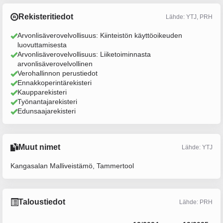
Rekisteritiedot
Lähde: YTJ, PRH
Arvonlisäverovelvollisuus: Kiinteistön käyttöoikeuden
luovuttamisesta
Arvonlisäverovelvollisuus: Liiketoiminnasta
arvonlisäverovelvollinen
Verohallinnon perustiedot
Ennakkoperintärekisteri
Kaupparekisteri
Työnantajarekisteri
Edunsaajarekisteri
Muut nimet
Lähde: YTJ
Kangasalan Malliveistämö, Tammertool
Taloustiedot
Lähde: PRH