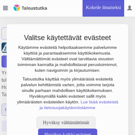
Kokeile ilmaiseksi
Näytä haku
Valitse käytettävät evästeet
Artekno-Saarioinen Oy
Käytämme evästeitä helpottaaksemme palvelumme
käyttöä ja parantaaksemme käyttökokemusta.
Välttämättömät evästeet ovat tarvittavia sivuston
Raportit
toiminnan kannalta ja mahdollistavat perustoiminnot,
kuten navigoinnin ja kirjautumisen.
Yrityksen Artekno-Saarioinen Oy liikevaihto on 2.3 milj. €,
Taloustutka käyttää myös ylimääräisiä evästeitä
tulos -422 000 € ja henkilöstömäärä 19. Sen päätoimiala on
palvelun kehittämistä varten, jotta voimme tarjota
Holdingyhtiöiden toiminta, perustamisvuosi 1978 ja sijainti
sinulle parhaan mahdollisen käyttökokemuksen.
Tampere. Yrityksen yhtiömuoto Osakeyhtiö (OY).
Hyväksymällä kaikki evästeet sallit myös
ylimääräisten evästeiden käytön.
Lue lisää evästeistä
ja tietosuojakäytännöstämme
Emon luvut
Konsernin luvut
Hyväksy välttämättömät
Perustiedot
Tilinpäätösluvut
Päättäjätiedot
Hyväksy kaikki evästeet