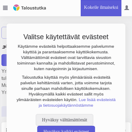
Kokeile ilmaiseksi
Näytä haku
Valitse käytettävät evästeet
Painotalo Oy Esko Ahtee
Käytämme evästeitä helpottaaksemme palvelumme
käyttöä ja parantaaksemme käyttökokemusta.
Välttämättömät evästeet ovat tarvittavia sivuston
Raportit
toiminnan kannalta ja mahdollistavat perustoiminnot,
kuten navigoinnin ja kirjautumisen.
Yrityksen Painotalo Oy Esko Ahtee liikevaihto on 1.3 milj. €,
Taloustutka käyttää myös ylimääräisiä evästeitä
tulos 532 000 € ja henkilöstömäärä 8. Sen päätoimiala on
palvelun kehittämistä varten, jotta voimme tarjota
Muu painaminen, perustamisvuosi 1978 ja sijainti Tampere.
sinulle parhaan mahdollisen käyttökokemuksen.
Yrityksen yhtiömuoto Osakeyhtiö (OY).
Hyväksymällä kaikki evästeet sallit myös
ylimääräisten evästeiden käytön.
Lue lisää evästeistä
ja tietosuojakäytännöstämme
Perustiedot
Tilinpäätösluvut
Päättäjätiedot
Hyväksy välttämättömät
Perustiedot
Lähde: YTJ, PRH, Traficom
Hyväksy kaikki evästeet