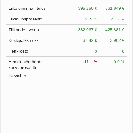
Liiketoiminnan tulos
395 250 €
531 849 €
Liiketulosprosentti
28.5 %
41.2 %
Tilikauden voitto
332 067 €
425 881 €
Keskipalkka / kk
3 842 €
3 902 €
Henkilöstö
8
8
Henkilöstömäärän
-11.1 %
0.0 %
kasvuprosentti
Liikevaihto