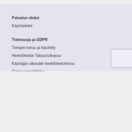
Palvelun ehdot
Käyttöehdot
Tietosuoja ja GDPR
Tietojen keruu ja käsittely
Henkilötiedot Taloustutkassa
Käyttäjän oikeudet henkilötietoihinsa
Tietosuojapolitiikka
Tietoturvapolitiikka
Evästeet
Tutustu palveluun
Ratkaisut
Tietoa palvelusta
Luottorajan määrittely
Tunnusluvut