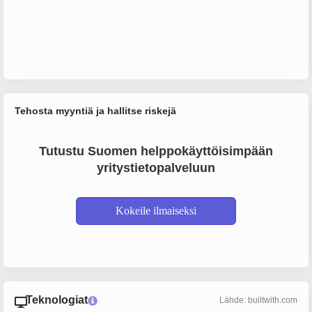
Tehosta myyntiä ja hallitse riskejä
Tutustu Suomen helppokäyttöisimpään
yritystietopalveluun
Kokeile ilmaiseksi
Teknologiat
Lähde: builtwith.com