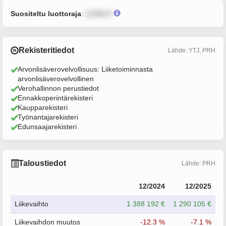
Suositeltu luottoraja
:
12345 €
Rekisteritiedot
Lähde: YTJ, PRH
Arvonlisäverovelvollisuus: Liiketoiminnasta
arvonlisäverovelvollinen
Verohallinnon perustiedot
Ennakkoperintärekisteri
Kaupparekisteri
Työnantajarekisteri
Edunsaajarekisteri
Taloustiedot
Lähde: PRH
12/2024
12/2025
Liikevaihto
1 388 192 €
1 290 105 €
Liikevaihdon muutos
-12.3 %
-7.1 %