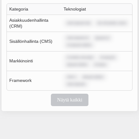
Kategoria
Teknologiat
Asiakkuudenhallinta
rem ipsum do
lor sit amet, cons
(CRM)
rem ipsum d
ipsum d
Sisällönhallinta (CMS)
m ipsum dolor
m dolor sit ame
m ipsum
Markkinointi
ipsum dolor
m ipsu
rem i
ipsum dolor
Framework
rem ipsum
Näytä kaikki