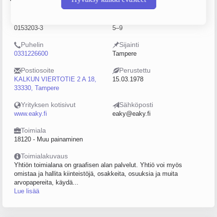
Y-tunnus
Henkilöstömäärä
0153203-3
5–9
Puhelin
Sijainti
0331226600
Tampere
Postiosoite
Perustettu
KALKUN VIERTOTIE 2 A 18,
15.03.1978
33330, Tampere
Yrityksen kotisivut
Sähköposti
www.eaky.fi
eaky@eaky.fi
Toimiala
18120 - Muu painaminen
Toimialakuvaus
Yhtiön toimialana on graafisen alan palvelut. Yhtiö voi myös
omistaa ja hallita kiinteistöjä, osakkeita, osuuksia ja muita
arvopapereita, käydä...
Lue lisää