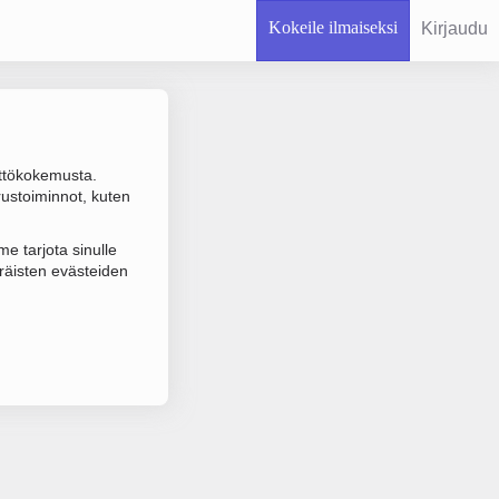
Kokeile ilmaiseksi
Kirjaudu
ttökokemusta.
rustoiminnot, kuten
 varmistuksen.
e tarjota sinulle
räisten evästeiden