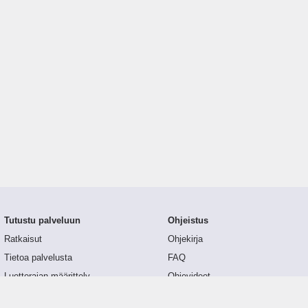
Tutustu palveluun
Ohjeistus
Ratkaisut
Ohjekirja
Tietoa palvelusta
FAQ
Luottorajan määrittely
Ohjevideot
Tunnusluvut
API-dokumentaatio