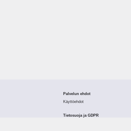
Palvelun ehdot
Käyttöehdot
Tietosuoja ja GDPR
Tietojen keruu ja käsittely