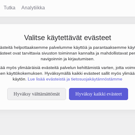
Tutka
Analytiikka
Valitse käytettävät evästeet
steitä helpottaaksemme palvelumme käyttöä ja parantaaksemme käy
steet ovat tarvittavia sivuston toiminnan kannalta ja mahdollistavat pe
tämään botinestovarmennusta sivustollamme. Suoritathan alla olevan
navigoinnin ja kirjautumisen.
tää myös ylimääräisiä evästeitä palvelun kehittämistä varten, jotta voimm
en käyttökokemuksen. Hyväksymällä kaikki evästeet sallit myös ylimää
käytön.
Lue lisää evästeistä ja tietosuojakäytännöstämme
Hyväksy välttämättömät
Hyväksy kaikki evästeet