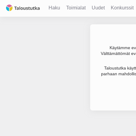
Haku
Toimialat
Uudet
Konkurssit
Käytämme evä
Välttämättömät evä
Joudumme käyt
Taloustutka käyt
parhaan mahdollis