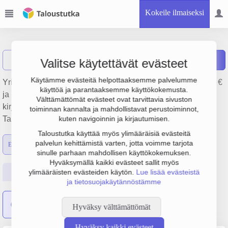
Kokeile ilmaiseksi
Gallant Oy
Näytä haku
Raportit
Valitse käytettävät evästeet
Käytämme evästeitä helpottaaksemme palvelumme
Yrityksen Gallant Oy liikevaihto on 9.2 milj. €, tulos 127 000 €
käyttöä ja parantaaksemme käyttökokemusta.
ja henkilöstömäärä 66. Sen päätoimiala on Laskentatoimi,
Välttämättömät evästeet ovat tarvittavia sivuston
kirjanpito ja veroneuvonta, perustamisvuosi 1978 ja sijainti
toiminnan kannalta ja mahdollistavat perustoiminnot,
Tampere. Yrityksen yhtiömuoto Osakeyhtiö (OY).
kuten navigoinnin ja kirjautumisen.
Taloustutka käyttää myös ylimääräisiä evästeitä
palvelun kehittämistä varten, jotta voimme tarjota
Emon luvut
Konsernin luvut
sinulle parhaan mahdollisen käyttökokemuksen.
Hyväksymällä kaikki evästeet sallit myös
Perustiedot
Tilinpäätösluvut
Päättäjätiedot
ylimääräisten evästeiden käytön.
Lue lisää evästeistä
ja tietosuojakäytännöstämme
4 yritystä
on sulautunut yritykseen Gallant Oy
Hyväksy välttämättömät
Hyväksy kaikki evästeet