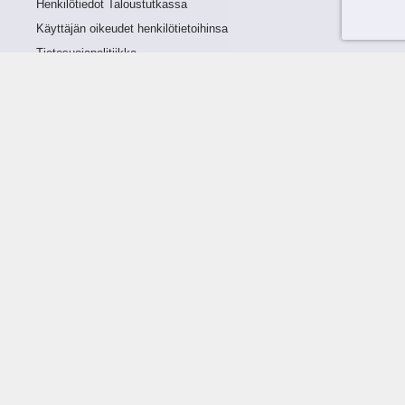
Henkilötiedot Taloustutkassa
Käyttäjän oikeudet henkilötietoihinsa
Tietosuojapolitiikka
Tietoturvapolitiikka
Evästeet
Tutustu palveluun
Ratkaisut
Tietoa palvelusta
Luottorajan määrittely
Tunnusluvut
Maksuviiveet
Hinnasto
Päivitykset
Ohjeistus
Ohjekirja
FAQ