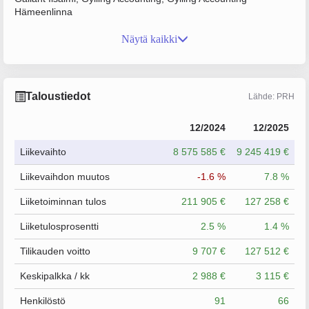
Hämeenlinna
Näytä kaikki
Taloustiedot
Lähde: PRH
12/2024
12/2025
Liikevaihto
8 575 585 €
9 245 419 €
Liikevaihdon muutos
-1.6 %
7.8 %
Liiketoiminnan tulos
211 905 €
127 258 €
Liiketulosprosentti
2.5 %
1.4 %
Tilikauden voitto
9 707 €
127 512 €
Keskipalkka / kk
2 988 €
3 115 €
Henkilöstö
91
66