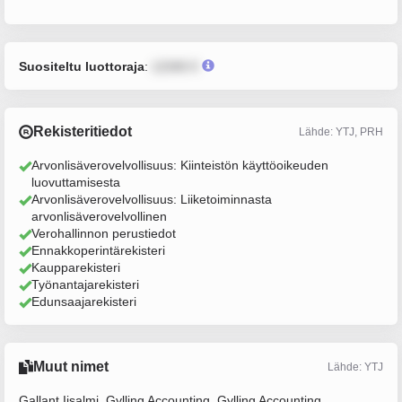
Suositeltu luottoraja
:
12345 €
Rekisteritiedot
Lähde: YTJ, PRH
Arvonlisäverovelvollisuus: Kiinteistön käyttöoikeuden
luovuttamisesta
Arvonlisäverovelvollisuus: Liiketoiminnasta
arvonlisäverovelvollinen
Verohallinnon perustiedot
Ennakkoperintärekisteri
Kaupparekisteri
Työnantajarekisteri
Edunsaajarekisteri
Muut nimet
Lähde: YTJ
Gallant Iisalmi, Gylling Accounting, Gylling Accounting