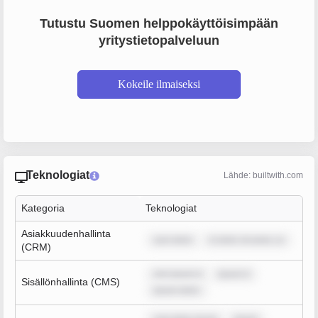
Tutustu Suomen helppokäyttöisimpään
yritystietopalveluun
Kokeile ilmaiseksi
Teknologiat
Lähde: builtwith.com
Kategoria
Teknologiat
Asiakkuudenhallinta
sum dolor
m dolor sit amet, co
(CRM)
rem ipsum d
ipsum d
Sisällönhallinta (CMS)
ipsum dolor