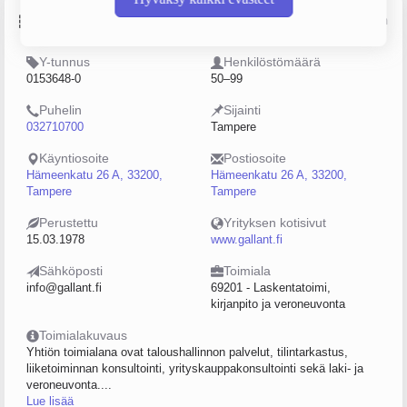
Perustiedot
Lähde: YTJ, PRH, Traficom
Y-tunnus
Henkilöstömäärä
0153648-0
50–99
Puhelin
Sijainti
032710700
Tampere
Käyntiosoite
Postiosoite
Hämeenkatu 26 A, 33200,
Hämeenkatu 26 A, 33200,
Tampere
Tampere
Perustettu
Yrityksen kotisivut
15.03.1978
www.gallant.fi
Sähköposti
Toimiala
info@gallant.fi
69201 - Laskentatoimi,
kirjanpito ja veroneuvonta
Toimialakuvaus
Yhtiön toimialana ovat taloushallinnon palvelut, tilintarkastus,
liiketoiminnan konsultointi, yrityskauppakonsultointi sekä laki- ja
veroneuvonta....
Lue lisää