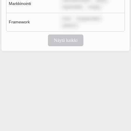
sum dolor sit am
ipsum
Markkinointi
ipsum dolor
m ipsu
m ip
m ipsum dolor
Framework
ipsum d
Näytä kaikki