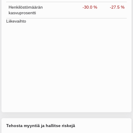
Henkilöstömäärän
-30.0 %
-27.5 %
kasvuprosentti
Liikevaihto
Tehosta myyntiä ja hallitse riskejä