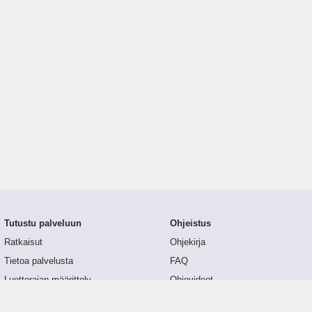
Tutustu palveluun
Ohjeistus
Ratkaisut
Ohjekirja
Tietoa palvelusta
FAQ
Luottorajan määrittely
Ohjevideot
Tunnusluvut
API-dokumentaatio