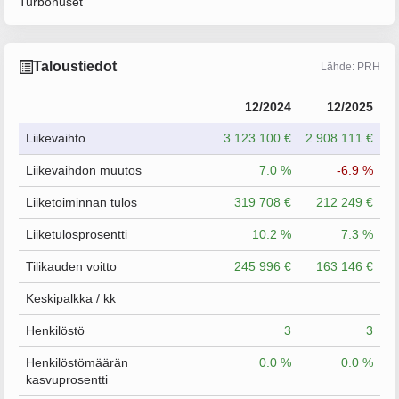
Turbohuset
Taloustiedot
Lähde: PRH
12/2024
12/2025
Liikevaihto
3 123 100 €
2 908 111 €
Liikevaihdon muutos
7.0 %
-6.9 %
Liiketoiminnan tulos
319 708 €
212 249 €
Liiketulosprosentti
10.2 %
7.3 %
Tilikauden voitto
245 996 €
163 146 €
Keskipalkka / kk
Henkilöstö
3
3
Henkilöstömäärän
0.0 %
0.0 %
kasvuprosentti