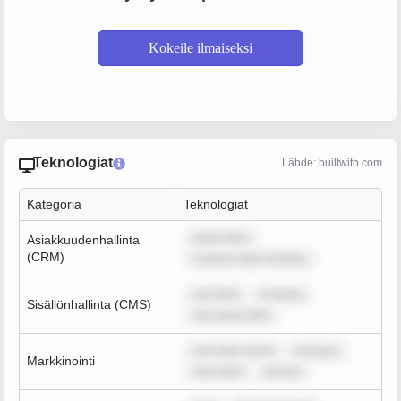
Kokeile ilmaiseksi
Teknologiat
Lähde: builtwith.com
Kategoria
Teknologiat
ipsum dolo
Asiakkuudenhallinta
(CRM)
m ipsum dolor sit amet,
sum dolo
m ipsum
Sisällönhallinta (CMS)
rem ipsum dolo
sum dolor sit am
rem ipsu
Markkinointi
sum dolor
rem ips