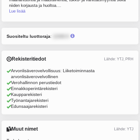
niiden korjausta ja huoltoa....
Lue lisää
Suositeltu luottoraja
:
12345 €
Rekisteritiedot
Lähde: YTJ, PRH
Arvonlisäverovelvollisuus: Liiketoiminnasta
arvonlisäverovelvollinen
Verohallinnon perustiedot
Ennakkoperintärekisteri
Kaupparekisteri
Työnantajarekisteri
Edunsaajarekisteri
Muut nimet
Lähde: YTJ