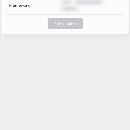
m ip
rem ipsum dolo
Framework
m ipsum
Näytä kaikki