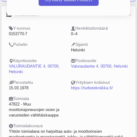
Perustiedot
Lähde: YTJ, PRH, Traficom
Y-tunnus
Henkilöstömäärä
0153770-7
0–4
Puhelin
Sijainti
Helsinki
Käyntiosoite
Postiosoite
VALURAUDANTIE 4, 00700,
Valuraudantie 4, 00700, Helsinki
Helsinki
Perustettu
Yrityksen kotisivut
15.03.1978
https://turbotekniikka.fi/
Toimiala
47822 - Muu
moottoriajoneuvojen osien ja
varusteiden vähittäiskauppa
Toimialakuvaus
Yhtiön toimialana on harjoittaa auto- ja moottoriosien
maahantuontia ja maastavientiä, tukku- ja vähittäismyyntiä sekä